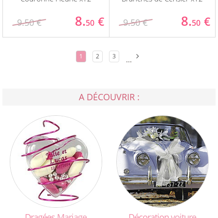
8.
8.
€
€
9.50 €
9.50 €
50
50
1
2
3
...
A DÉCOUVRIR :
Dragées
Mariage
Décoration
voiture