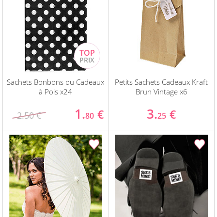
Sachets Bonbons ou Cadeaux
Petits Sachets Cadeaux Kraft
à Pois x24
Brun Vintage x6
1.
3.
€
€
2.50 €
80
25