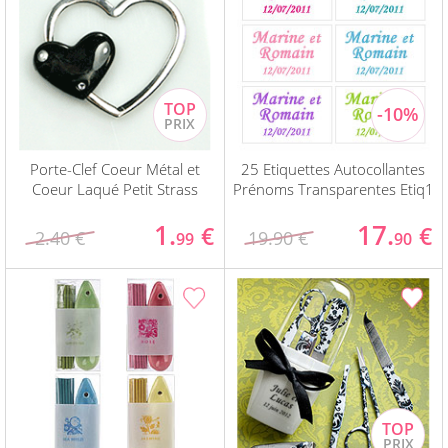
Porte-Clef Coeur Métal et
25 Etiquettes Autocollantes
Coeur Laqué Petit Strass
Prénoms Transparentes Etiq1
1.
17.
€
€
2.40 €
19.90 €
99
90