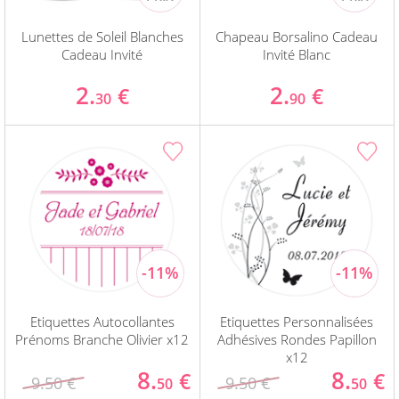
Lunettes de Soleil Blanches
Chapeau Borsalino Cadeau
Cadeau Invité
Invité Blanc
2.
2.
€
€
30
90
Etiquettes Autocollantes
Etiquettes Personnalisées
Prénoms Branche Olivier x12
Adhésives Rondes Papillon
x12
8.
8.
€
€
9.50 €
9.50 €
50
50