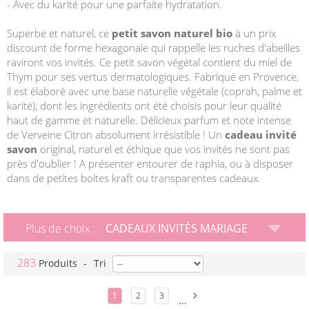
- Avec du karité pour une parfaite hydratation.
Superbe et naturel, ce
petit savon naturel bio
à un prix
discount de forme hexagonale qui rappelle les ruches d'abeilles
raviront vos invités. Ce petit savon végétal contient du miel de
Thym pour ses vertus dermatologiques. Fabriqué en Provence,
il est élaboré avec une base naturelle végétale (coprah, palme et
karité), dont les ingrédients ont été choisis pour leur qualité
haut de gamme et naturelle. Délicieux parfum et note intense
de Verveine Citron absolument irrésistible ! Un
cadeau invité
savon
original, naturel et éthique que vos invités ne sont pas
près d'oublier ! A présenter entourer de raphia, ou à disposer
dans de petites boites kraft ou transparentes cadeaux.
Plus de choix :
CADEAUX INVITÉS MARIAGE
283
Produits
-
Tri
1
2
3
...