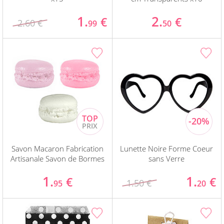
1.
2.
€
€
2.60 €
99
50
Savon Macaron Fabrication
Lunette Noire Forme Coeur
Artisanale Savon de Bormes
sans Verre
1.
1.
€
€
1.50 €
95
20