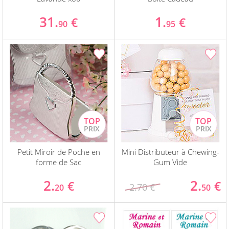
31.
1.
€
€
90
95
Petit Miroir de Poche en
Mini Distributeur à Chewing-
forme de Sac
Gum Vide
2.
2.
€
€
2.70 €
20
50