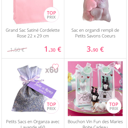
Grand Sac Satiné Cordelette
Sac en organdi rempli de
Rose 22 x 29 cm
Petits Savons Coeurs
1.
3.
€
€
1.50 €
30
90
Petits Sacs en Organza avec
Bouchon Vin Fun des Maries
Lavande x60
Boite Cadeau