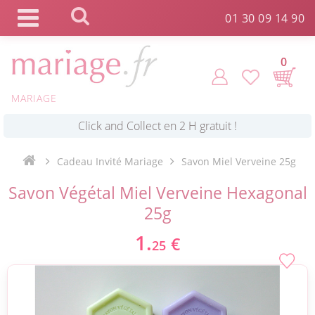
Panneau de gestion des cookies
01 30 09 14 90
0
MARIAGE
*
Commande expédiée en 24h !
Cadeau Invité Mariage
Savon Miel Verveine 25g
Click and Collect en 2 H gratuit !
Savon Végétal Miel Verveine Hexagonal
25g
*
Livraison point relais gratuit dès 89 € !
1.
€
25
*
Payez votre commande en 4X sans frais