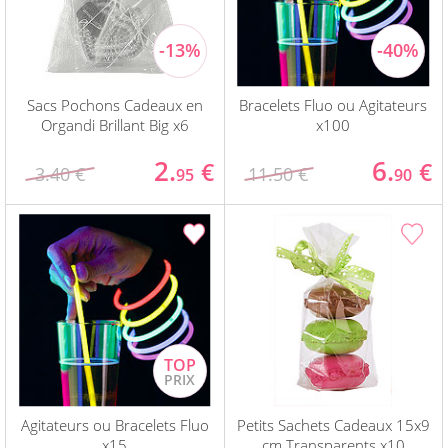
Sacs Pochons Cadeaux en
Bracelets Fluo ou Agitateurs
Organdi Brillant Big x6
x100
2.
6.
€
€
3.40 €
11.50 €
95
90
Agitateurs ou Bracelets Fluo
Petits Sachets Cadeaux 15x9
x15
cm Transparents x10