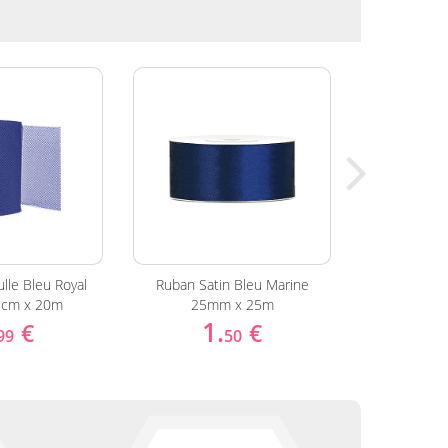
lle Bleu Royal
Ruban Satin Bleu Marine
Pompe à Ba
8cm x 20m
25mm x 25m
Electrique
1.
29
€
€
99
50