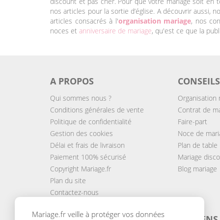
discount et pas cher. Pour que votre mariage soit en t
nos articles pour la sortie d’église. A découvrir aussi,
articles consacrés à l'
organisation mariage
, nos con
noces et
anniversaire de mariage
, qu'est ce que la pub
A PROPOS
CONSEILS
Qui sommes nous ?
Organisation 
Conditions générales de vente
Contrat de m
Politique de confidentialité
Faire-part
Gestion des cookies
Noce de mari
Délai et frais de livraison
Plan de table
Paiement 100% sécurisé
Mariage disc
Copyright Mariage.fr
Blog mariage
Plan du site
Contactez-nous
Mariage.fr veille à protéger vos données
MODES DE LIVRAISON
MOYENS 