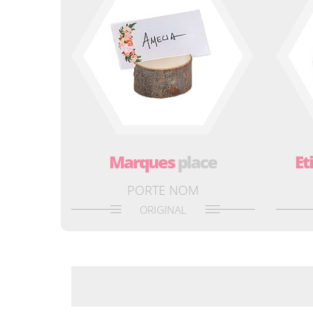
Marques
place
Et
PORTE NOM
ORIGINAL