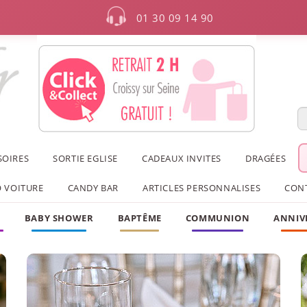
01 30 09 14 90
SOIRES
SORTIE EGLISE
CADEAUX INVITES
DRAGÉES
 VOITURE
CANDY BAR
ARTICLES PERSONNALISES
CON
F
BABY SHOWER
BAPTÊME
COMMUNION
ANNIV