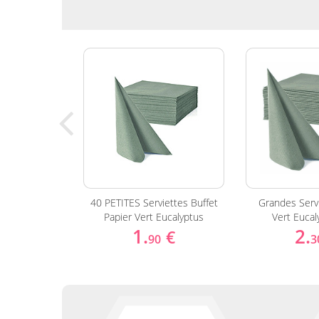
ersaire Peps
40 PETITES Serviettes Buffet
Grandes Servi
ore x6
Papier Vert Eucalyptus
Vert Eucal
1.
2.
€
€
90
3