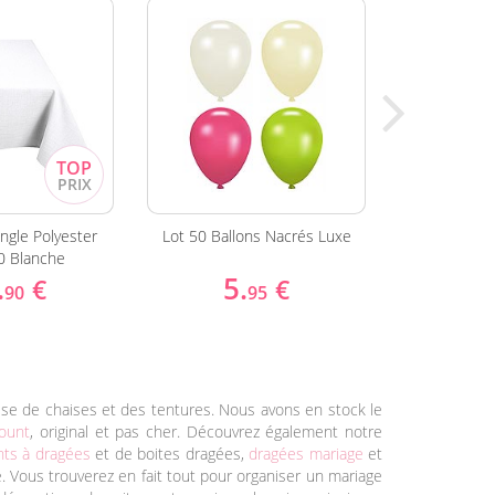
Lot 50 Ballons Nacrés Luxe
ngle Polyester
2 Noeuds
0 Blanche
O
5.
.
2
€
€
95
90
se de chaises et des tentures. Nous avons en stock le
count
, original et pas cher. Découvrez également notre
ts à dragées
et de boites dragées,
dragées mariage
et
e. Vous trouverez en fait tout pour organiser un mariage