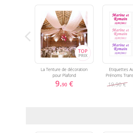
anche Tissu
La Tenture de décoration
Etiquettes A
er 3m
pour Plafond
Prénoms Trans
9.
€
€
19.90 €
0
90