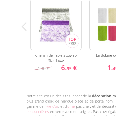
vec dragées
Chemin de Table Sizoweb
La Bobine d
eur
Sizal Luxe
6.
1.
€
€
7.90 €
0
95
4
Notre site est un des sites leader de la
décoration m
plus grand choix de marque place et de porte nom. 
gamme de
livre d’or
, et d’
urne
pas cher, et de décoratio
bonbonnières
en verre vraiment original. Pas cher égal