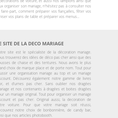
décorations de voiture, et aussi nos lampions ainsi que
ux organiser son mariage, n'hésitez pas à consulter nos
aire-part, comment préparer vos fiançailles, fêter vos
iser vos plans de table et préparer vos menus...
E SITE DE LA DECO MARIAGE
tre site est le spécialiste de la décoration mariage.
us trouverez des idées de déco pas cher ainsi que des
usses de chaise et des tentures. Nous avons le plus
and choix de marque place et de porte nom. Tout pour
ussir une organisation mariage au top et un mariage
iscount. Découvrez également notre gamme de livres
’or, et d’urnes pas cher. Sans oublier nos dragées
riage et nos contenants à dragées et boites dragées
ur un mariage original. Tout pour organiser un mariage
scount et pas cher. Original aussi, la decoration de
otre voiture. Pour que votre mariage soit réussi,
écouvrez notre choix de bonbonnière, de candy bar,
nsi que nos articles photobooth.