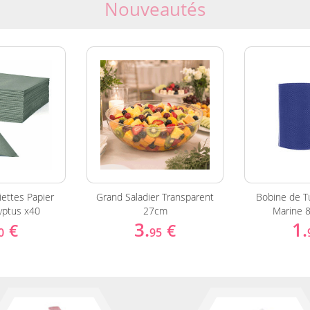
Nouveautés
ettes Papier
Grand Saladier Transparent
Bobine de Tu
yptus x40
27cm
Marine 
3.
1.
€
€
0
95