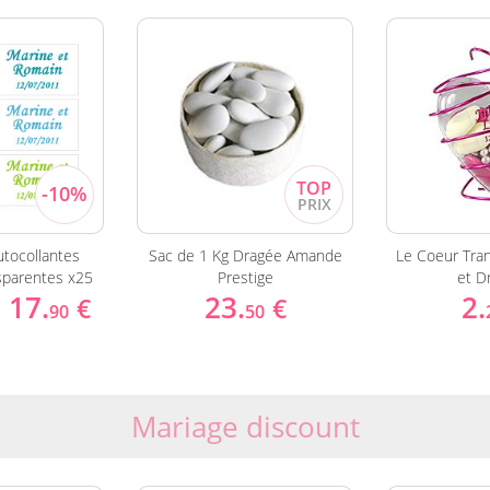
utocollantes
Sac de 1 Kg Dragée Amande
Le Coeur Tran
parentes x25
Prestige
et D
17.
23.
2.
€
€
90
50
Mariage discount