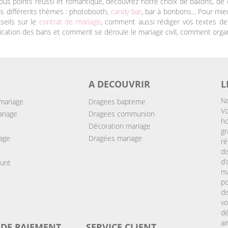
ous points réussi et romantique, découvrez notre choix de ballons, de 
 nos différents thèmes : photobooth,
candy bar
, bar à bonbons... Pour mie
seils sur le
contrat de mariage
, comment aussi rédiger vos textes de f
lication des bans et comment se déroule le mariage civil, comment organ
A DECOUVRIR
L
No
mariage
Dragees bapteme
Vo
ariage
Dragees communion
ho
Décoration mariage
gr
age
Dragées mariage
ré
d
d
ount
ma
po
di
v
d
ai
DE PAIEMENT
SERVICE CLIENT