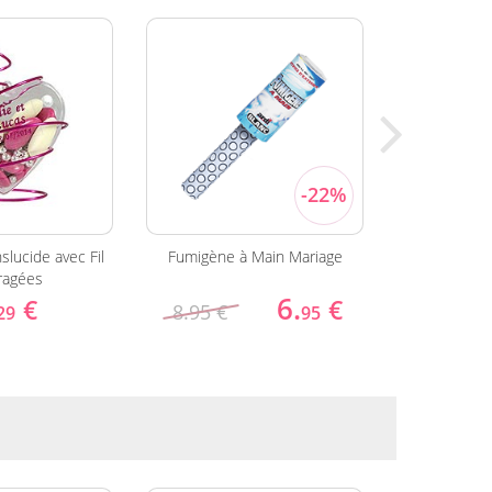
slucide avec Fil
Fumigène à Main Mariage
La Housse 
ragées
N
6.
1
€
€
8.95 €
29
95