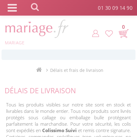
Panneau de gestion des cookies
01 30 09 14 90
0
*
Commande expédiée en 24h !
MARIAGE
Click and Collect en 2 H gratuit !
Délais et frais de livraison
*
Livraison point relais gratuit dès 89 € !
DÉLAIS DE LIVRAISON
*
Payez votre commande en 4X sans frais
Tous les produits visibles sur notre site sont en stock et
livrables dans le monde entier. Tous nos produits sont livrés
protégés sous callage ou emballage bulle protégeant
parfaitement la marchandise. Pour votre sécurité, les colis
sont expédiés en
Colissimo Suivi
et remis contre signature.
Certaines commandes spécifiques trop volumineuses ne