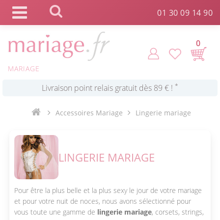
Panneau de gestion des cookies
01 30 09 14 90
*
Commande expédiée en 24h !
0
Click and Collect en 2 H gratuit !
MARIAGE
*
Livraison point relais gratuit dès 89 € !
Accessoires Mariage
Lingerie mariage
*
Payez votre commande en 4X sans frais
LINGERIE MARIAGE
Pour être la plus belle et la plus sexy le jour de votre mariage
et pour votre nuit de noces, nous avons sélectionné pour
vous toute une gamme de
lingerie mariage
, corsets, strings,