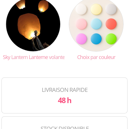
Sky
Lantern
Lanterne
volante
Choix
par
couleur
LIVRAISON RAPIDE
48 h
STOCK DISPONIBLE