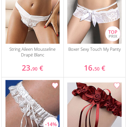
String Aileen Mousseline
Boxer Sexy Touch My Panty
Drapé Blanc
23.
16.
€
€
90
50