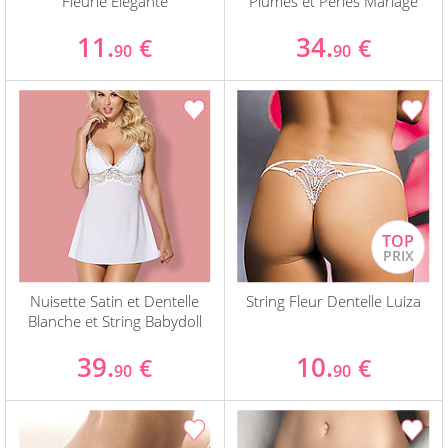
Fleurie Elegante
Plumes et Perles Mariage
11.
34.
€
€
90
90
Nuisette Satin et Dentelle
String Fleur Dentelle Luiza
Blanche et String Babydoll
39.
10.
€
€
90
90