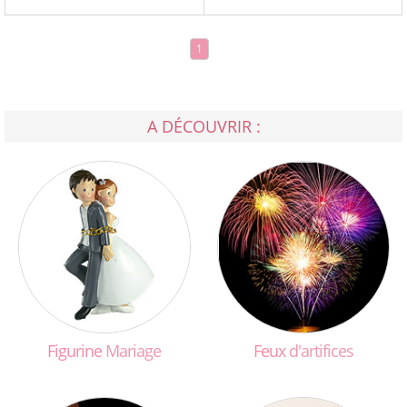
1
A DÉCOUVRIR :
Figurine
Mariage
Feux
d'artifices