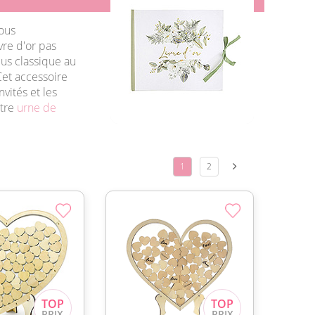
vous
livre d'or pas
plus classique au
. Cet accessoire
vités et les
otre
urne de
1
2