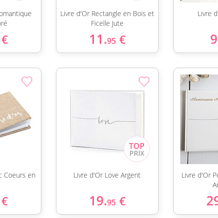
 Romantique
Livre d'Or Rectangle en Bois et
Livre 
oré
Ficelle Jute
11.
9
€
€
95
ec Coeurs en
Livre d'Or Love Argent
Livre d'Or 
A
19.
2
€
€
95