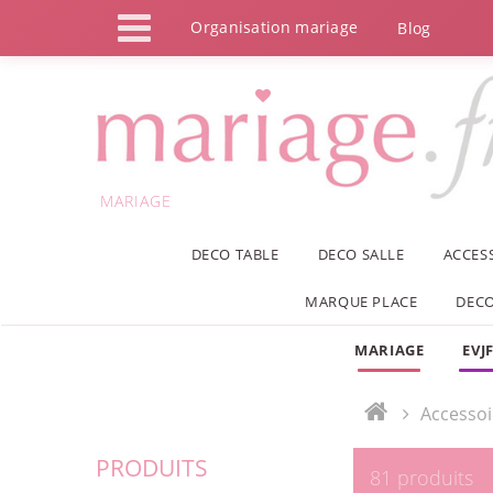
Panneau de gestion des cookies
Organisation mariage
Blog
MARIAGE
DECO TABLE
DECO SALLE
ACCES
MARQUE PLACE
DECO
MARIAGE
EVJ
Accessoi
PRODUITS
81 produits