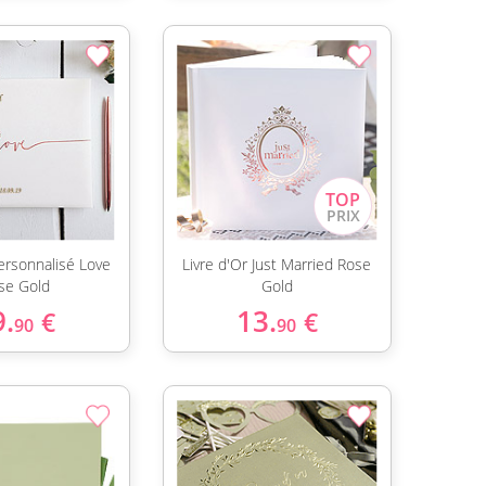
Personnalisé Love
Livre d'Or Just Married Rose
se Gold
Gold
9.
13.
€
€
90
90