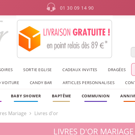
01 30 09 14 90
SOIRES
SORTIE EGLISE
CADEAUX INVITES
DRAGÉES
 VOITURE
CANDY BAR
ARTICLES PERSONNALISES
CON
F
BABY SHOWER
BAPTÊME
COMMUNION
ANNIV
res Mariage
Livres d'or
LIVRES D'OR MARIAGE