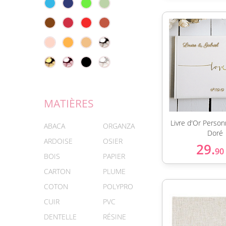
MATIÈRES
Livre d'Or Person
ABACA
ORGANZA
Doré
ARDOISE
OSIER
29.
90
BOIS
PAPIER
CARTON
PLUME
COTON
POLYPRO
CUIR
PVC
DENTELLE
RÉSINE