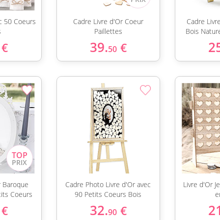
c 50 Coeurs
Cadre Livre d'Or Coeur
Cadre Livr
s
Paillettes
Bois Natur
39.
2
€
€
50
r Baroque
Cadre Photo Livre d'Or avec
Livre d'Or J
tits Coeurs
90 Petits Coeurs Bois
e
32.
2
€
€
90