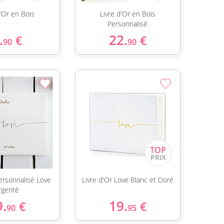
d'Or en Bois
Livre d'Or en Bois
Personnalisé
.
22.
€
€
90
90
Personnalisé Love
Livre d'Or Love Blanc et Doré
rgenté
9.
19.
€
€
90
95