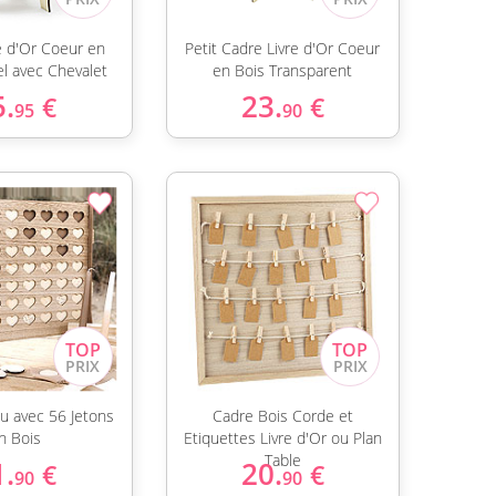
e d'Or Coeur en
Petit Cadre Livre d'Or Coeur
el avec Chevalet
en Bois Transparent
5.
23.
€
€
95
90
eu avec 56 Jetons
Cadre Bois Corde et
n Bois
Etiquettes Livre d'Or ou Plan
Table
1.
20.
€
€
90
90