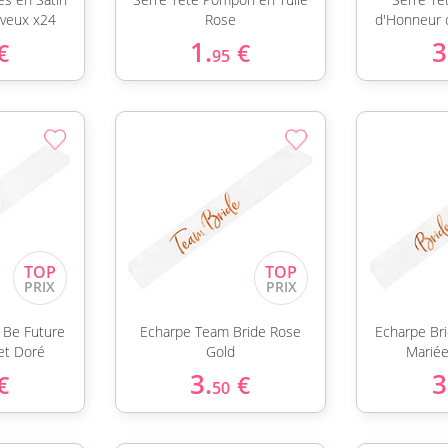
veux x24
Rose
d'Honneur 
1.
3
€
€
95
 Be Future
Echarpe Team Bride Rose
Echarpe Br
et Doré
Gold
Mariée
3.
3
€
€
50