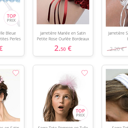
elle Bleue
Jarretière Mariée en Satin
Jarretière 
tites Perles
Petite Rose Ourlée Bordeaux
2.
€
€
2.20 €
50
es en Satin
Serre Tete Pompon en Tulle
Serre Te