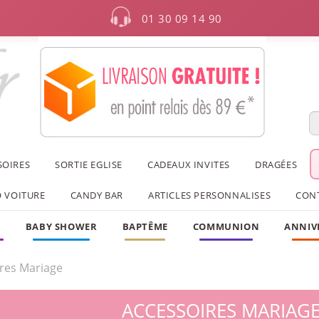
01 30 09 14 90
SOIRES
SORTIE EGLISE
CADEAUX INVITES
DRAGÉES
 VOITURE
CANDY BAR
ARTICLES PERSONNALISES
CON
F
BABY SHOWER
BAPTÊME
COMMUNION
ANNIV
res Mariage
ACCESSOIRES MARIAG