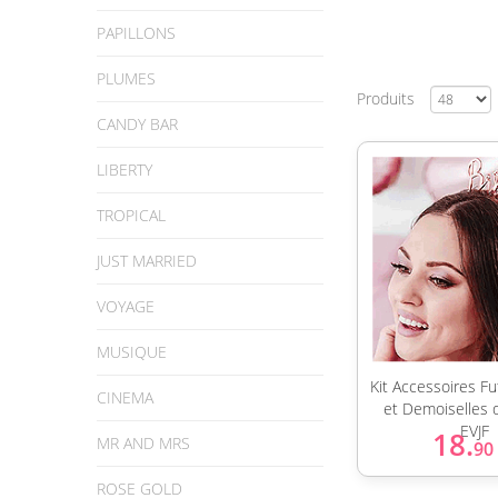
PAPILLONS
PLUMES
Produits
CANDY BAR
LIBERTY
TROPICAL
JUST MARRIED
VOYAGE
MUSIQUE
Kit Accessoires F
CINEMA
et Demoiselles 
EVJF
18.
MR AND MRS
90
ROSE GOLD