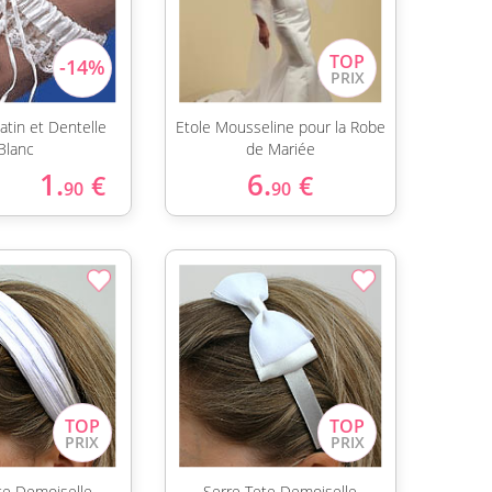
Satin et Dentelle
Etole Mousseline pour la Robe
Blanc
de Mariée
1.
6.
€
€
90
90
te Demoiselle
Serre Tete Demoiselle