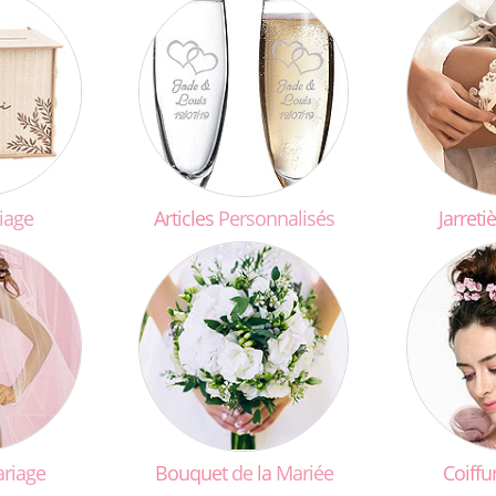
iage
Articles
Personnalisés
Jarreti
riage
Bouquet
de
la
Mariée
Coiffu