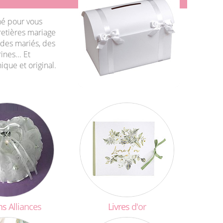
né pour vous
rretières mariage
 des mariés, des
rines... Et
que et original.
ns
Alliances
Livres
d'or