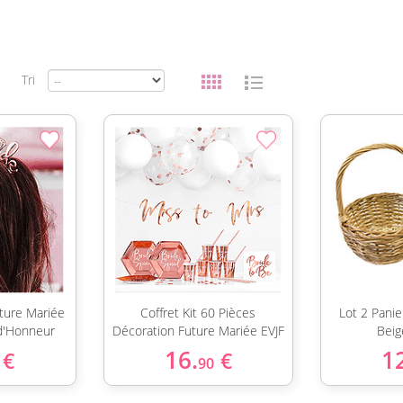
Tri
uture Mariée
Coffret Kit 60 Pièces
Lot 2 Panie
d'Honneur
Décoration Future Mariée EVJF
Beig
16.
1
€
€
90