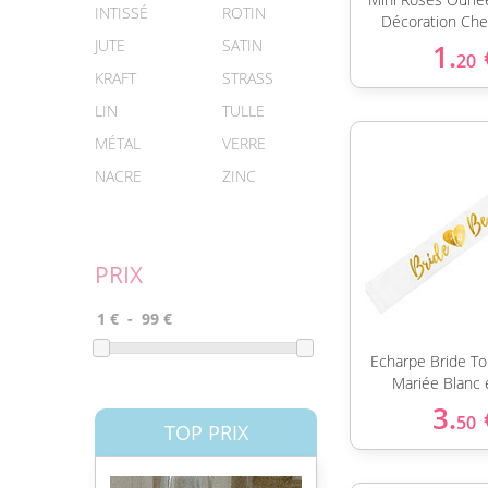
INTISSÉ
ROTIN
Décoration Che
JUTE
SATIN
1.
20
KRAFT
STRASS
LIN
TULLE
MÉTAL
VERRE
NACRE
ZINC
PRIX
Echarpe Bride To
Mariée Blanc 
3.
50
TOP PRIX