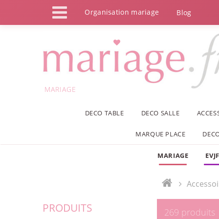
Panneau de gestion des cookies
Organisation mariage
Blog
MARIAGE
DECO TABLE
DECO SALLE
ACCES
MARQUE PLACE
DECO
MARIAGE
EVJ
Accessoi
PRODUITS
269 produits