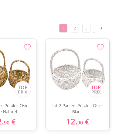
1
2
3
...
rs Pétales Osier
Lot 2 Paniers Pétales Osier
e Naturel
Blanc
2.
12.
€
€
90
90