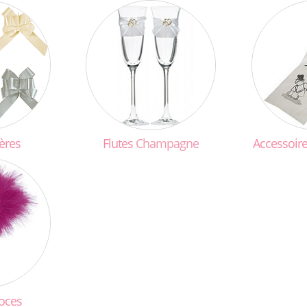
ères
Flutes
Champagne
Accessoir
oces