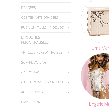
DRAGEES
CONTENANTS DRAGEES
RUBANS - TULLE - NOEUDS
ETIQUETTES
PERSONNALISEES
Urne
Mar
ARTICLES PERSONNALISES
SCRAPBOOKING
CANDY BAR
CADEAUX INVITES MARIAGE
ACCESSOIRES
LIVRES D’OR
Lingerie
Ma