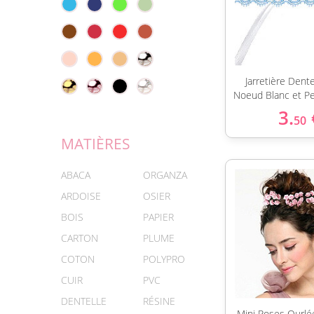
Jarretière Dent
Noeud Blanc et Pe
3.
50
MATIÈRES
ABACA
ORGANZA
ARDOISE
OSIER
BOIS
PAPIER
CARTON
PLUME
COTON
POLYPRO
CUIR
PVC
DENTELLE
RÉSINE
Mini Roses Ourlé