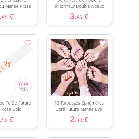
ou Mariee Plissé
d'Honneur Double Noeud
.
3.
€
€
95
95
ide To Be Future
13 Tatouages Ephémères
 Rose Gold
Doré Future Mariée EVJF
.
2.
€
€
50
30