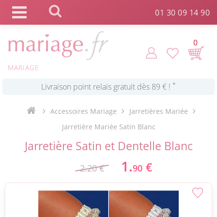
Panneau de gestion des cookies
01 30 09 14 90
*
Commande expédiée en 24h !
0
Click and Collect en 2 H gratuit !
MARIAGE
*
Livraison point relais gratuit dès 89 € !
Accessoires Mariage
Jarretières Mariée
*
Payez votre commande en 4X sans frais
Jarretière Mariée Satin Blanc
Jarretière Satin et Dentelle Blanc
1.
€
2.20 €
90