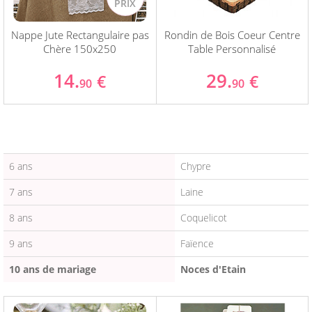
Nappe Jute Rectangulaire pas
Rondin de Bois Coeur Centre
Chère 150x250
Table Personnalisé
14.
29.
€
€
90
90
6 ans
Chypre
7 ans
Laine
8 ans
Coquelicot
9 ans
Faïence
10 ans de mariage
Noces d'Etain