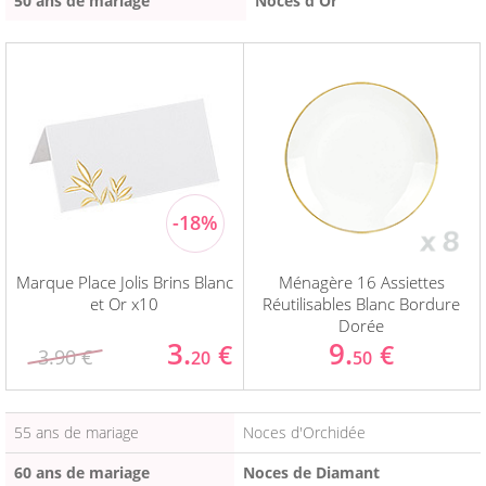
50 ans de mariage
Noces d'Or
Marque Place Jolis Brins Blanc
Ménagère 16 Assiettes
et Or x10
Réutilisables Blanc Bordure
Dorée
3.
9.
€
€
3.90 €
20
50
55 ans de mariage
Noces d'Orchidée
60 ans de mariage
Noces de Diamant