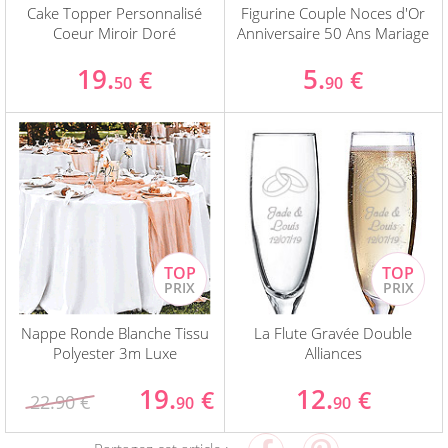
Cake Topper Personnalisé
Figurine Couple Noces d'Or
Coeur Miroir Doré
Anniversaire 50 Ans Mariage
19.
5.
€
€
50
90
Nappe Ronde Blanche Tissu
La Flute Gravée Double
Polyester 3m Luxe
Alliances
19.
12.
€
€
22.90 €
90
90