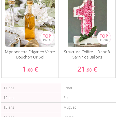
Mignonnette Edgar en Verre
Structure Chiffre 1 Blanc à
Bouchon Or 5cl
Garnir de Ballons
1.
21.
€
€
00
90
11 ans
Corail
12 ans
Soie
13 ans
Muguet
14 ans
Plomb