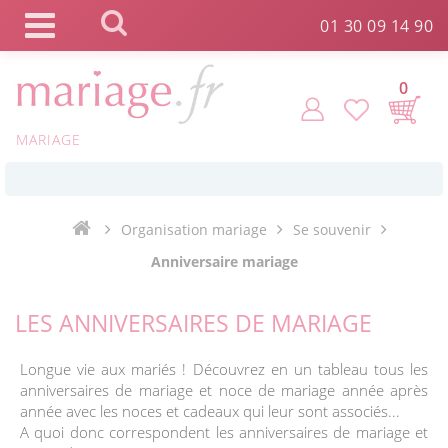
Panneau de gestion des cookies
01 30 09 14 90
0
*
Commande expédiée en 24h !
MARIAGE
Click and Collect en 2 H gratuit !
Organisation mariage
Se souvenir
*
Livraison point relais gratuit dès 89 € !
Anniversaire mariage
*
Payez votre commande en 4X sans frais
LES ANNIVERSAIRES DE MARIAGE
Longue vie aux mariés ! Découvrez en un tableau tous les
anniversaires de mariage et noce de mariage année après
année avec les noces et cadeaux qui leur sont associés...
A quoi donc correspondent les anniversaires de mariage et