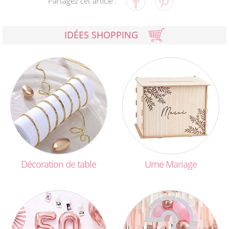
Partagez cet article :
IDÉES SHOPPING
Décoration
de
table
Urne
Mariage