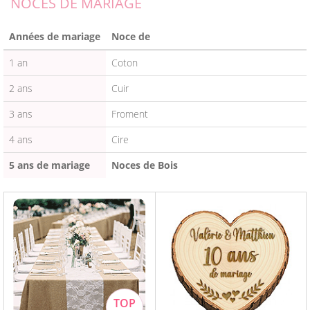
NOCES DE MARIAGE
Années de mariage
Noce de
1 an
Coton
2 ans
Cuir
3 ans
Froment
4 ans
Cire
5 ans de mariage
Noces de Bois