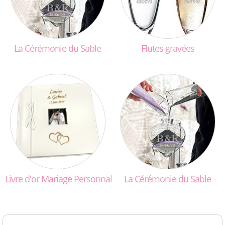
La
Cérémonie
du
Sable
Flutes
gravées
Livre
d'or
Mariage
Personnalisé
La
Cérémonie
du
Sable