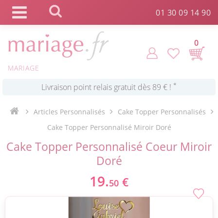
Panneau de gestion des cookies
01 30 09 14 90
0
*
Commande expédiée en 24h !
MARIAGE
Click and Collect en 2 H gratuit !
Articles Personnalisés
Cake Topper Personnalisés
*
Livraison point relais gratuit dès 89 € !
Cake Topper Personnalisé Miroir Doré
Cake Topper Personnalisé Coeur Miroir
*
Payez votre commande en 4X sans frais
Doré
19.
€
50