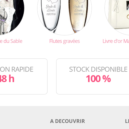
e
du
Sable
Flutes
gravées
Livre
d'or
Ma
SON RAPIDE
STOCK DISPONIBLE
48 h
100 %
A DECOUVRIR
L