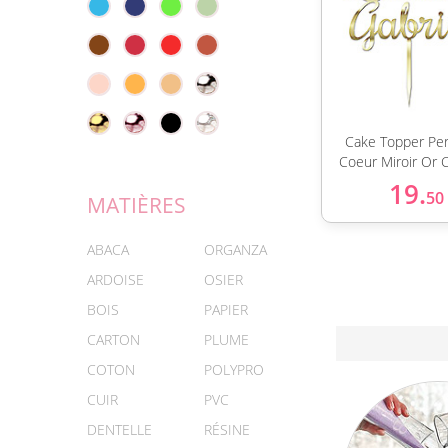
Cake Topper Per
Coeur Miroir Or
19.
50
MATIÈRES
ABACA
ORGANZA
ARDOISE
OSIER
BOIS
PAPIER
CARTON
PLUME
COTON
POLYPRO
CUIR
PVC
DENTELLE
RÉSINE