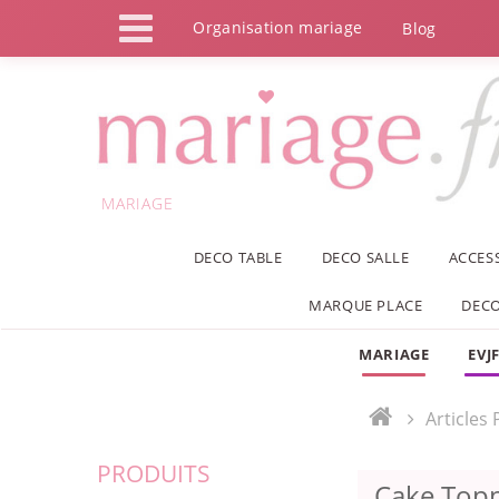
Panneau de gestion des cookies
Organisation mariage
Blog
MARIAGE
DECO TABLE
DECO SALLE
ACCES
MARQUE PLACE
DECO
MARIAGE
EVJ
Articles
PRODUITS
Cake Topp