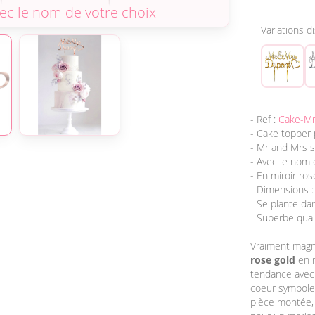
Variations d
- Ref :
Cake-M
- Cake topper 
- Mr and Mrs s
- Avec le nom 
- En miroir ro
- Dimensions :
- Se plante da
- Superbe qual
Vraiment magn
rose gold
en m
tendance avec
coeur symbole 
pièce montée,