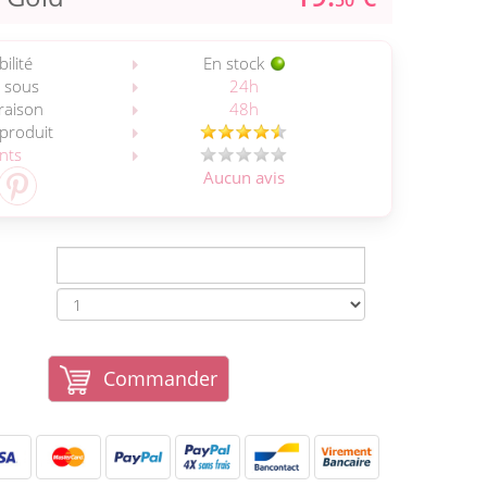
50
ilité
En stock
 sous
24h
vraison
48h
 produit
ents
Aucun avis
Commander