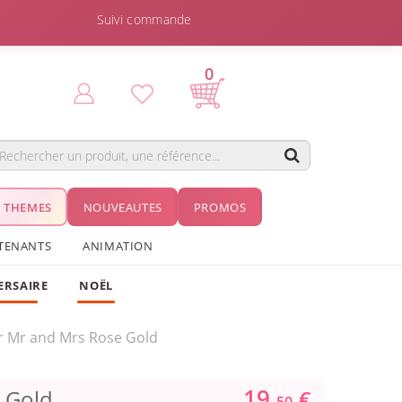
Suivi commande
0
THEMES
NOUVEAUTES
PROMOS
TENANTS
ANIMATION
ERSAIRE
NOËL
r Mr and Mrs Rose Gold
19.
 Gold
€