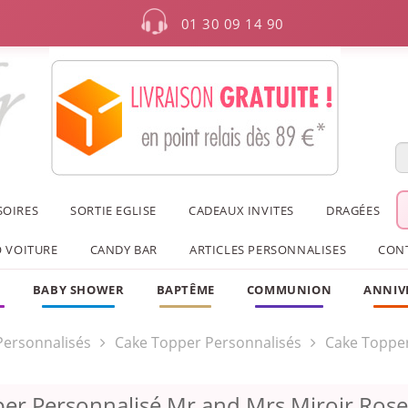
01 30 09 14 90
SOIRES
SORTIE EGLISE
CADEAUX INVITES
DRAGÉES
 VOITURE
CANDY BAR
ARTICLES PERSONNALISES
CON
F
BABY SHOWER
BAPTÊME
COMMUNION
ANNIV
 Personnalisés
Cake Topper Personnalisés
Cake Toppe
er Personnalisé Mr and Mrs Miroir Rose