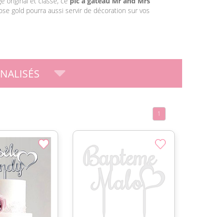
e original et classe, ce
pic à gâteau Mr and Mrs
ose gold pourra aussi servir de décoration sur vos
NALISÉS
1