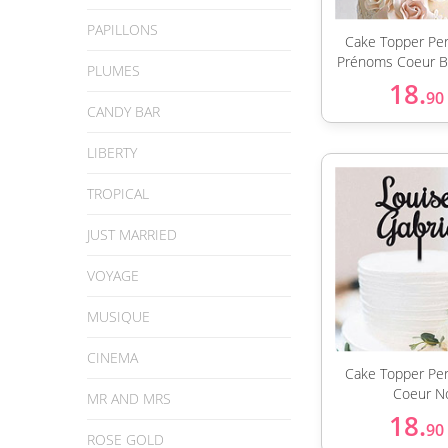
PAPILLONS
Cake Topper Per
Prénoms Coeur Bo
PLUMES
18.
90
CANDY BAR
LIBERTY
TROPICAL
JUST MARRIED
VOYAGE
MUSIQUE
CINEMA
Cake Topper Per
Coeur No
MR AND MRS
18.
90
ROSE GOLD