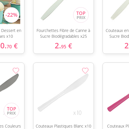
u Dessert en
Fourchettes Fibre de Canne à
Couteaux en
ues x10
Sucre Biodégradables x25
Sucre Bio
0.
2.
2
€
€
70
95
es Couleurs
Couteaux Plastiques Blanc x10
Couteaux Pl