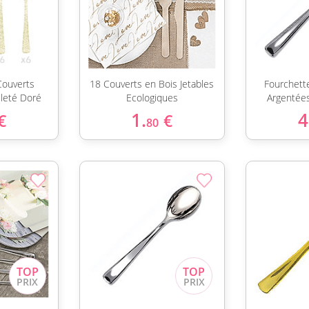
Couverts
18 Couverts en Bois Jetables
Fourchette
lleté Doré
Ecologiques
Argentée
1.
4
€
€
80