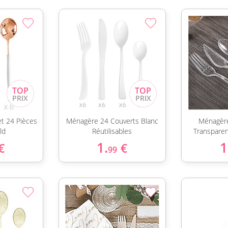
t 24 Pièces
Ménagère 24 Couverts Blanc
Ménagère
ld
Réutilisables
Transparen
1.
1
€
€
99