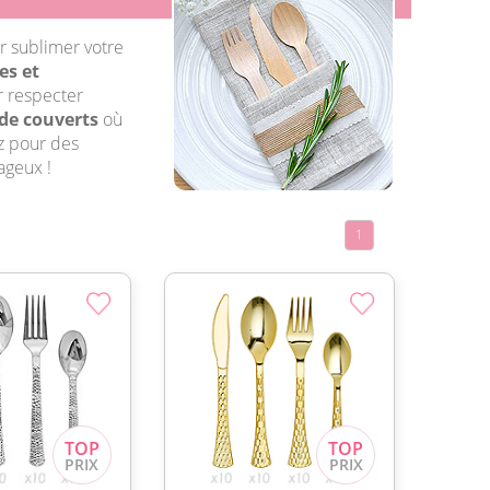
r sublimer votre
es et
r respecter
de couverts
où
ez pour des
ageux !
1