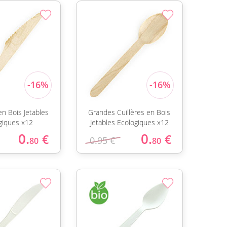
n Bois Jetables
Grandes Cuillères en Bois
giques x12
Jetables Ecologiques x12
0.
0.
€
€
0.95 €
80
80