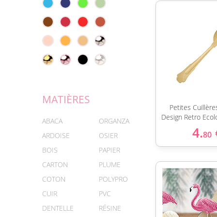
MATIÈRES
Petites Cuillèr
Design Retro Ecol
ABACA
ORGANZA
4.
80
ARDOISE
OSIER
BOIS
PAPIER
CARTON
PLUME
COTON
POLYPRO
CUIR
PVC
DENTELLE
RÉSINE