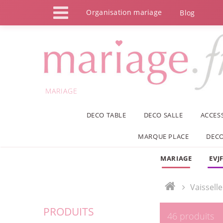
Panneau de gestion des cookies
Organisation mariage
Blog
MARIAGE
DECO TABLE
DECO SALLE
ACCES
MARQUE PLACE
DECO
MARIAGE
EVJ
Vaissell
PRODUITS
46 produits