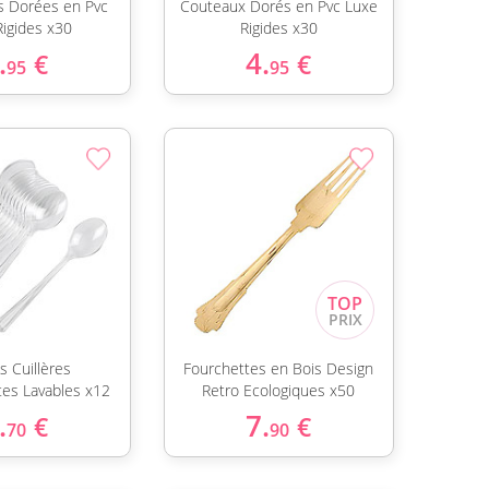
s Dorées en Pvc
Couteaux Dorés en Pvc Luxe
Rigides x30
Rigides x30
.
4.
€
€
95
95
s Cuillères
Fourchettes en Bois Design
tes Lavables x12
Retro Ecologiques x50
.
7.
€
€
70
90