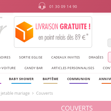
01 30 09 14 90
SOIRES
SORTIE EGLISE
CADEAUX INVITES
DRAGÉES
 VOITURE
CANDY BAR
ARTICLES PERSONNALISES
CON
F
BABY SHOWER
BAPTÊME
COMMUNION
ANNIV
e jetable mariage
Couverts
COUVERTS