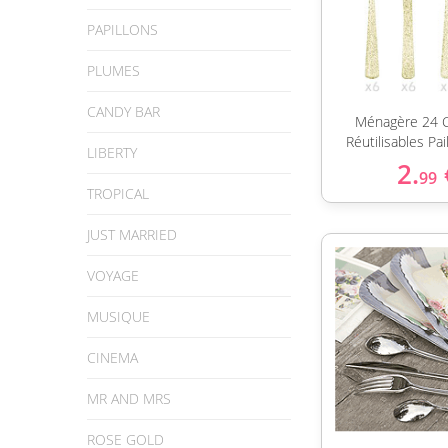
PAPILLONS
PLUMES
CANDY BAR
Ménagère 24 
Réutilisables Pai
LIBERTY
2.
99
TROPICAL
JUST MARRIED
VOYAGE
MUSIQUE
CINEMA
MR AND MRS
ROSE GOLD