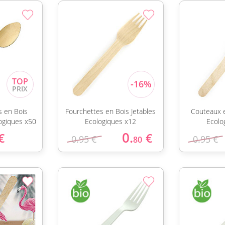
es en Bois
Fourchettes en Bois Jetables
Couteaux e
ogiques x50
Ecologiques x12
Ecolo
0.
€
€
0.95 €
0.95 €
80