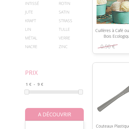
INTISSÉ
ROTIN
JUTE
SATIN
KRAFT
STRASS
LIN
TULLE
Cuillères à Café o
Bois Ecologiq
MÉTAL
VERRE
0.90 €
NACRE
ZINC
PRIX
A DÉCOUVRIR
Couteaux Plastiqu