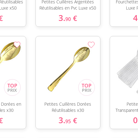
Réutilisables
Petites Cuillères Argentées
Fourchette
Luxe x50
Réutilisables en Pvc Luxe x50
Luxe 
3.
4
€
€
90
s Dorées en
Petites Cuillères Dorées
Petite
des x30
Réutilisables x30
Transparen
3.
0
€
€
95