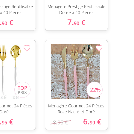
stige Réutilisable
Ménagère Prestige Réutilisable
 x 40 Pièces
Dorée x 40 Pièces
.
7.
€
€
90
90
urmet 24 Pièces
Ménagère Gourmet 24 Pièces
Doré
Rose Nacré et Doré
.
6.
€
€
8.95 €
95
99