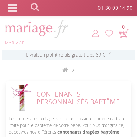
Panneau de gestion des cookies
01 30 09 14 90
*
Commande expédiée en 24h !
0
Click and Collect en 2 H gratuit !
MARIAGE
*
Livraison point relais gratuit dès 89 € !
*
Payez votre commande en 4X sans frais
CONTENANTS
PERSONNALISÉS BAPTÊME
Les contenants à dragées sont un classique comme cadeau
invité pour le baptême de votre bébé. Pour plus d'originalité,
découvrez nos différents
contenants dragées baptême