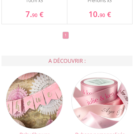
10cm x3
Prénoms x3
7.
10.
€
€
90
90
1
A DÉCOUVRIR :