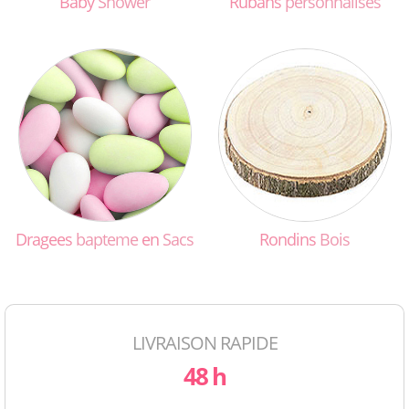
Baby
Shower
Rubans
personnalisés
Dragees
bapteme
en
Sacs
Rondins
Bois
LIVRAISON RAPIDE
48 h