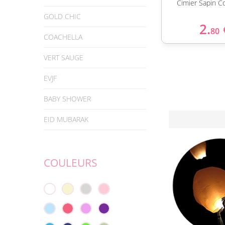
Cimier Sapin C
GOLD CHIC
2.
80
COACHELLA
VERT SAUGE
EVJF
BABY SHOWER
EID MUBARAK
COULEURS