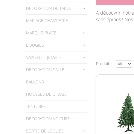
DECORATION DE TABLE
A découvrir, notr
sans épines ! Nos
MARIAGE CHAMPETRE
MARQUE-PLACE
BOUGIES
VAISSELLE JETABLE
Produits
DECORATION SALLE
BALLONS
HOUSSES DE CHAISE
TENTURES
DECORATION VOITURE
SORTIE DE L’EGLISE