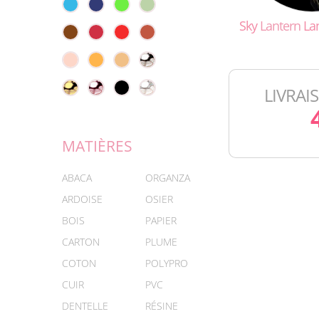
Sky
Lantern
La
LIVRAI
MATIÈRES
ABACA
ORGANZA
ARDOISE
OSIER
BOIS
PAPIER
CARTON
PLUME
COTON
POLYPRO
CUIR
PVC
DENTELLE
RÉSINE