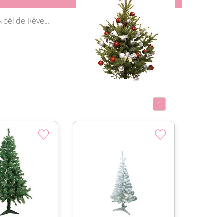
oël de Rêve...
1