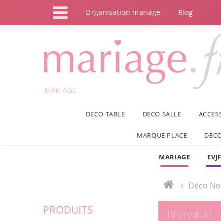
Panneau de gestion des cookies
Organisation mariage
Blog
MARIAGE
DECO TABLE
DECO SALLE
ACCES
MARQUE PLACE
DECO
MARIAGE
EVJ
Déco No
PRODUITS
18 produits