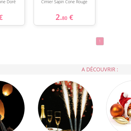
one Doré
Cimier Sapin Cone Rouge
2.
€
€
80
1
A DÉCOUVRIR :