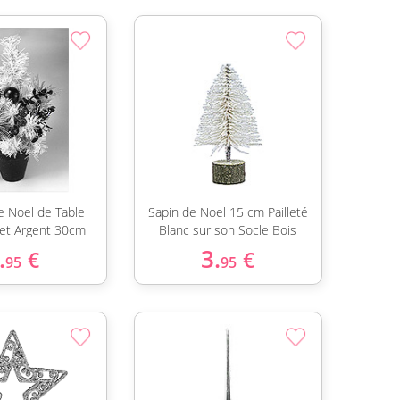
e Noel de Table
Sapin de Noel 15 cm Pailleté
 et Argent 30cm
Blanc sur son Socle Bois
.
3.
€
€
95
95