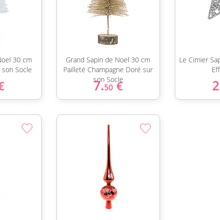
Noel 30 cm
Grand Sapin de Noel 30 cm
Le Cimier Sap
r son Socle
Pailleté Champagne Doré sur
Eff
son Socle
7.
2
€
€
50