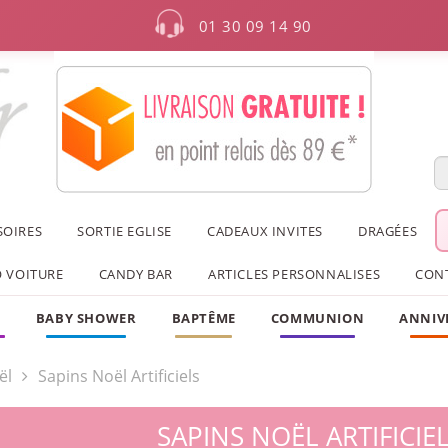
01 30 09 14 90
SOIRES
SORTIE EGLISE
CADEAUX INVITES
DRAGÉES
 VOITURE
CANDY BAR
ARTICLES PERSONNALISES
CON
F
BABY SHOWER
BAPTÊME
COMMUNION
ANNIV
ël
Sapins Noël Artificiels
SAPINS NOËL ARTIFICIE