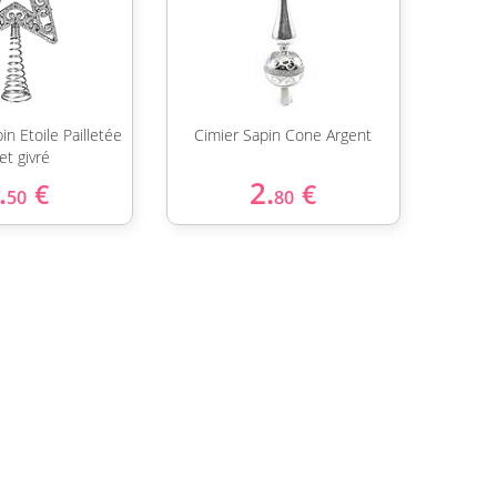
in Etoile Pailletée
Cimier Sapin Cone Argent
et givré
.
2.
€
€
50
80