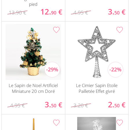
pied
12.
3.
€
€
13.90 €
4.95 €
90
50
Le Sapin de Noel Artificiel
Le Cimier Sapin Etoile
Miniature 20 cm Doré
Pailletée Effet givré
3.
2.
€
€
4.95 €
3.20 €
50
50