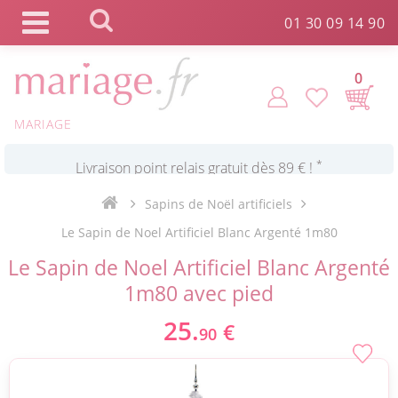
Panneau de gestion des cookies
01 30 09 14 90
0
*
Commande expédiée en 24h !
MARIAGE
Click and Collect en 2 H gratuit !
Sapins de Noël artificiels
*
Livraison point relais gratuit dès 89 € !
Le Sapin de Noel Artificiel Blanc Argenté 1m80
Le Sapin de Noel Artificiel Blanc Argenté
*
Payez votre commande en 4X sans frais
1m80 avec pied
25.
€
90