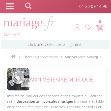
Panneau de gestion des cookies
01 30 09 14 90
0
MARIAGE
*
Commande expédiée en 24h !
Thèmes Anniversaire
Anniversaire Musique
Click and Collect en 2 H gratuit !
*
Livraison point relais gratuit dès 89 € !
ANNIVERSAIRE MUSIQUE
*
Payez votre commande en 4X sans frais
Inspirée de l’univers des concerts et des playlists qui défilent,
notre
décoration anniversaire musique
transforme ta table
en scène de fête moderne. Assiettes, gobelets, serviettes et