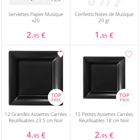
Serviettes Papier Musique
Confettis Notes de Musique
x20
20 gr
2.
1.
€
€
95
95
12 Grandes Assiettes Carrées
12 Petites Assiettes Carrées
Réutilisables 23.5 cm Noir
Réutilisables 18 cm Noir
4.
2.
€
€
95
95