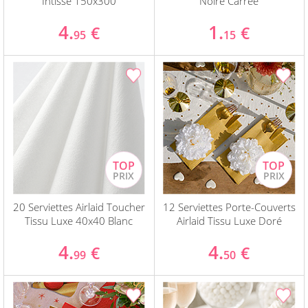
Intissé 150x300
Noire Carrée
4.
1.
€
€
95
15
20 Serviettes Airlaid Toucher
12 Serviettes Porte-Couverts
Tissu Luxe 40x40 Blanc
Airlaid Tissu Luxe Doré
4.
4.
€
€
99
50