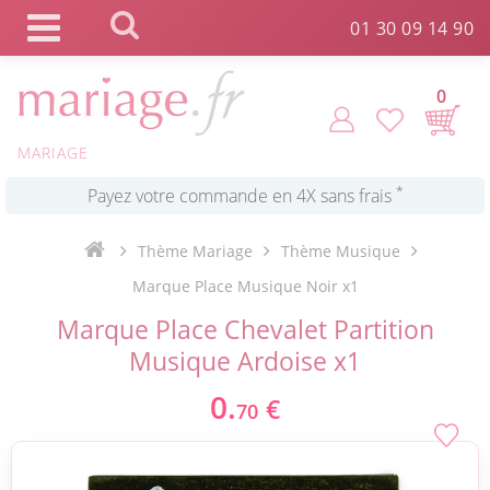
Panneau de gestion des cookies
*
Commande expédiée en 24h !
01 30 09 14 90
Click and Collect en 2 H gratuit !
0
MARIAGE
*
Livraison point relais gratuit dès 89 € !
*
Payez votre commande en 4X sans frais
Thème Mariage
Thème Musique
Marque Place Musique Noir x1
Marque Place Chevalet Partition
Musique Ardoise x1
0.
€
70