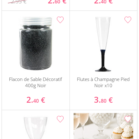
2.
2.
€
€
2.95 €
60
40
Flacon de Sable Décoratif
Flutes à Champagne Pied
400g Noir
Noir x10
2.
3.
€
€
40
80