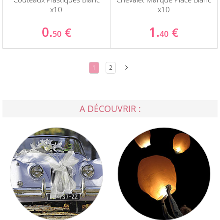
x10
x10
0.
1.
€
€
50
40
1
2
A DÉCOUVRIR :