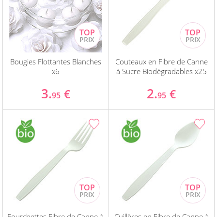
Bougies Flottantes Blanches
Couteaux en Fibre de Canne
x6
à Sucre Biodégradables x25
3.
2.
€
€
95
95
Fourchettes Fibre de Canne à
Cuillères en Fibre de Canne à