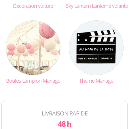
Décoration
voiture
Sky
Lantern
Lanterne
volante
Boules
Lampion
Mariage
Thème
Mariage
LIVRAISON RAPIDE
48 h