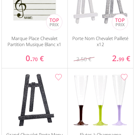
Marque Place Chevalet
Porte Nom Chevalet Pailleté
Partition Musique Blanc x1
x12
0.
2.
€
€
3.50 €
70
99
Grand Chevalet Porte Menu
Flutes à Champagne