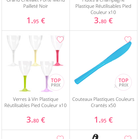
Pailleté Noir
Plastique Réutilisables Pied
Couleur x10
1.
3.
€
€
95
80
Verres à Vin Plastique
Couteaux Plastiques Couleurs
Réutilisables Pied Couleur x10
Crantés x50
3.
1.
€
€
80
95