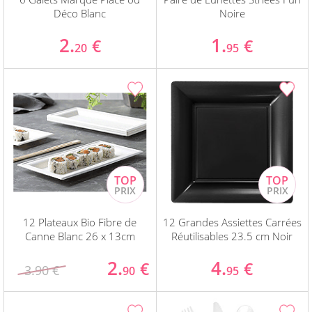
Déco Blanc
Noire
2.
1.
€
€
20
95
12 Plateaux Bio Fibre de
12 Grandes Assiettes Carrées
Canne Blanc 26 x 13cm
Réutilisables 23.5 cm Noir
2.
4.
€
€
3.90 €
90
95