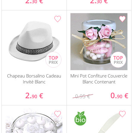
2.
2.
€
€
30
30
Chapeau Borsalino Cadeau
Mini Pot Confiture Couvercle
Invité Blanc
Blanc Contenant
2.
0.
€
€
0.95 €
90
90