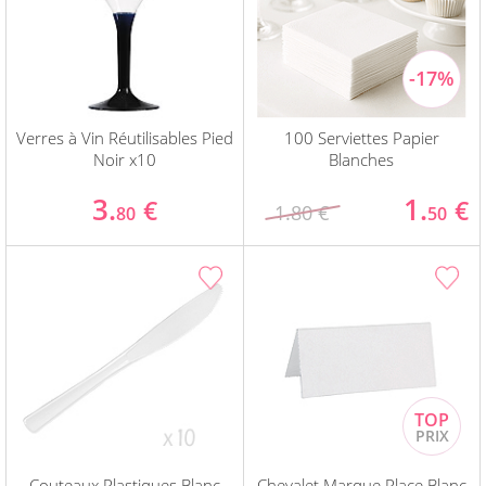
Verres à Vin Réutilisables Pied
100 Serviettes Papier
Noir x10
Blanches
3.
1.
€
€
1.80 €
80
50
Couteaux Plastiques Blanc
Chevalet Marque Place Blanc