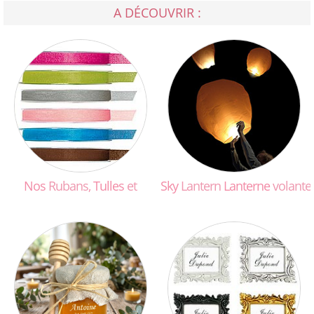
A DÉCOUVRIR :
Nos
Rubans,
Tulles
et
Sky
Lantern
Lanterne
volante