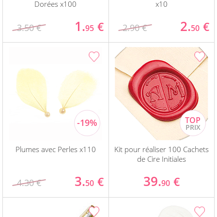
Dorées x100
x10
1.
2.
€
€
3.50 €
2.90 €
95
50
Plumes avec Perles x110
Kit pour réaliser 100 Cachets
de Cire Initiales
3.
39.
€
€
4.30 €
50
90