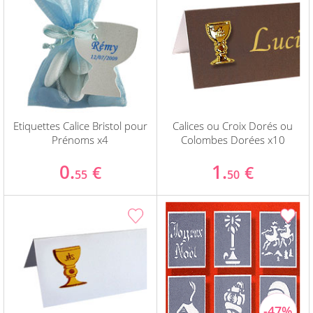
Etiquettes Calice Bristol pour
Calices ou Croix Dorés ou
Prénoms x4
Colombes Dorées x10
0.
1.
€
€
55
50