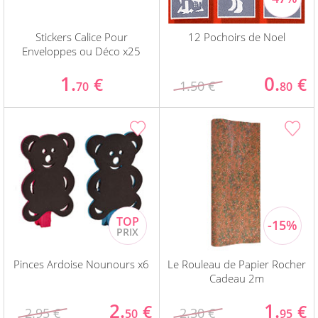
Stickers Calice Pour
12 Pochoirs de Noel
Enveloppes ou Déco x25
1.
0.
€
€
1.50 €
70
80
Pinces Ardoise Nounours x6
Le Rouleau de Papier Rocher
Cadeau 2m
2.
1.
€
€
2.95 €
2.30 €
50
95