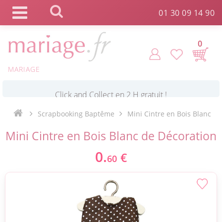
Panneau de gestion des cookies
01 30 09 14 90
0
MARIAGE
*
Commande expédiée en 24h !
Scrapbooking Baptême
Mini Cintre en Bois Blanc
Click and Collect en 2 H gratuit !
Mini Cintre en Bois Blanc de Décoration
0.
€
*
Livraison point relais gratuit dès 89 € !
60
*
Payez votre commande en 4X sans frais