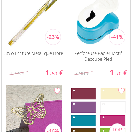
Stylo Ecriture Métallique Doré
Perforeuse Papier Motif
Decoupe Pied
1.
1.
€
€
1.95 €
2.90 €
50
70