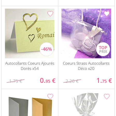
Autocollants Coeurs Ajourés
Coeurs Strass Autocollants
Dorés x54
Déco x20
0.
1.
€
€
1.75 €
2.20 €
95
75