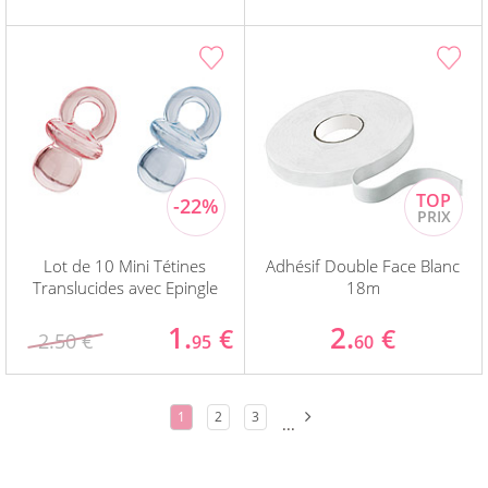
Lot de 10 Mini Tétines
Adhésif Double Face Blanc
Translucides avec Epingle
18m
1.
2.
€
€
2.50 €
95
60
1
2
3
...