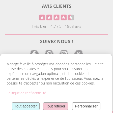
AVIS CLIENTS
Très bien : 4.7 / 5 - 1863 avis
SUIVEZ NOUS !
Mariage.fr veille à protéger vos données personnelles. Ce site
utilise des cookies essentiels pour vous assurer une
LE SITE DE LA DECO MARIAGE
expérience de navigation optimale, et des cookies de
partenaires dédiés à l'expérience de l'utilisateur. Vous avez la
Notre site est le spécialiste de la décoration mariage. Vous
possibilité d’accepter ou non l’activation de ces cookies.
trouverez des idées de déco pas cher ainsi que des housses de
chaise et des tentures. Nous avons le plus grand choix de
Politique de confidentialité
marque place et de porte nom. Tout pour réussir une
organisation mariage au top et un mariage discount. Découvrez
Lire la suite
également notre gamme de livres d’or, et d’urnes pas cher. Sans
Tout accepter
Tout refuser
Personnaliser
oublier nos dragées mariage et nos contenants à dragées et