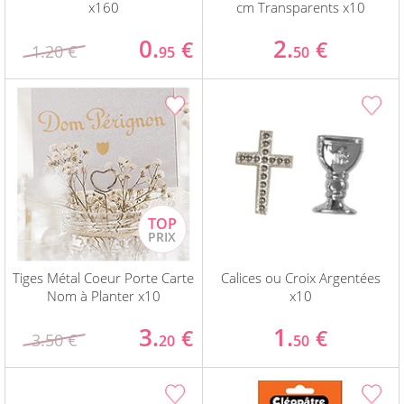
x160
cm Transparents x10
0.
2.
€
€
1.20 €
95
50
Tiges Métal Coeur Porte Carte
Calices ou Croix Argentées
Nom à Planter x10
x10
3.
1.
€
€
3.50 €
20
50