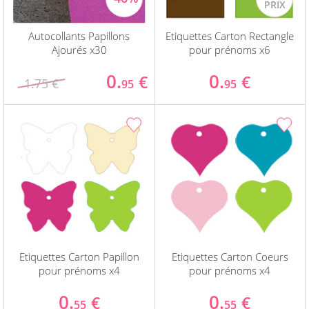
Autocollants Papillons
Etiquettes Carton Rectangle
Ajourés x30
pour prénoms x6
0.
0.
€
€
1.75 €
95
95
Etiquettes Carton Papillon
Etiquettes Carton Coeurs
pour prénoms x4
pour prénoms x4
0.
0.
€
€
55
55