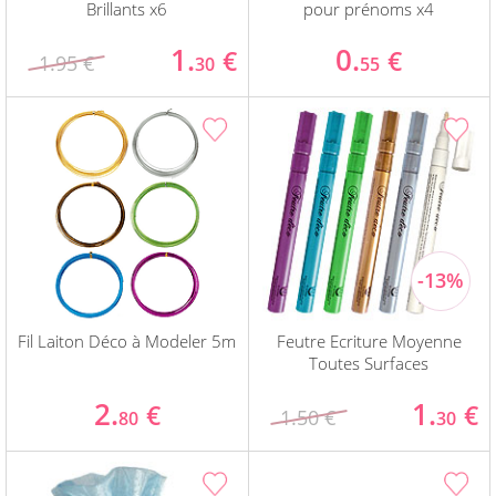
Brillants x6
pour prénoms x4
1.
0.
€
€
1.95 €
30
55
Fil Laiton Déco à Modeler 5m
Feutre Ecriture Moyenne
Toutes Surfaces
2.
1.
€
€
1.50 €
80
30