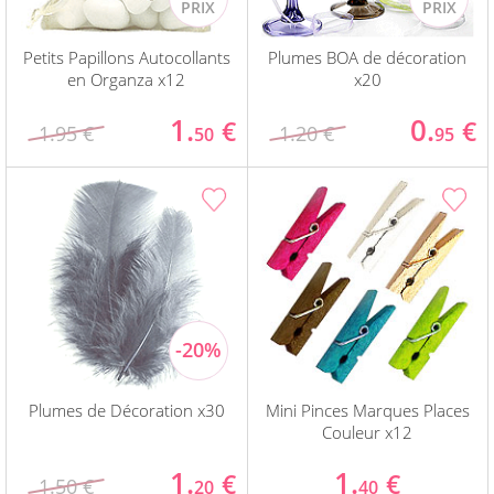
Petits Papillons Autocollants
Plumes BOA de décoration
en Organza x12
x20
1.
0.
€
€
1.95 €
1.20 €
50
95
Plumes de Décoration x30
Mini Pinces Marques Places
Couleur x12
1.
1.
€
€
1.50 €
20
40