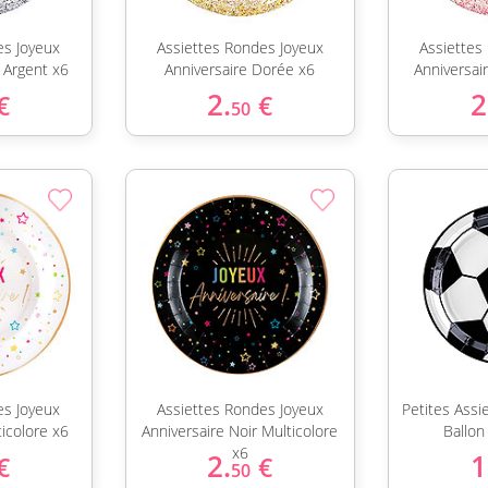
es Joyeux
Assiettes Rondes Joyeux
Assiettes
s Argent x6
Anniversaire Dorée x6
Anniversai
2.
2
€
€
50
es Joyeux
Assiettes Rondes Joyeux
Petites Assi
ticolore x6
Anniversaire Noir Multicolore
Ballon
x6
2.
1
€
€
50