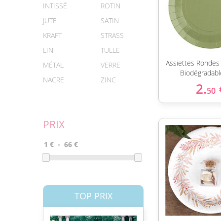
INTISSÉ
ROTIN
JUTE
SATIN
KRAFT
STRASS
LIN
TULLE
Assiettes Rondes
MÉTAL
VERRE
Biodégradabl
NACRE
ZINC
2.
50
PRIX
TOP PRIX