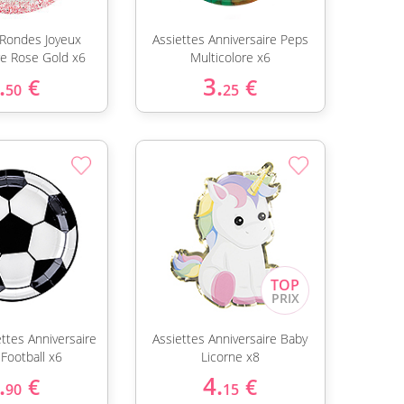
 Rondes Joyeux
Assiettes Anniversaire Peps
re Rose Gold x6
Multicolore x6
.
3.
€
€
50
25
ettes Anniversaire
Assiettes Anniversaire Baby
 Football x6
Licorne x8
.
4.
€
€
90
15