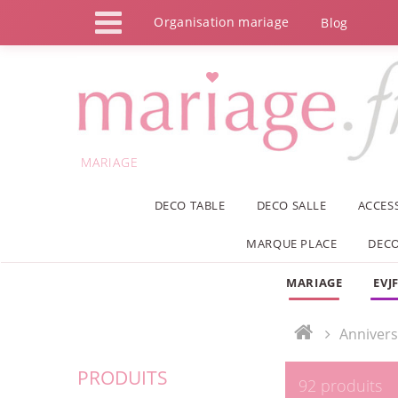
Panneau de gestion des cookies
Organisation mariage
Blog
MARIAGE
DECO TABLE
DECO SALLE
ACCES
MARQUE PLACE
DECO
MARIAGE
EVJ
Annivers
PRODUITS
92 produits