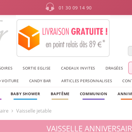
01 30 09 14 90
SOIRES
SORTIE EGLISE
CADEAUX INVITES
DRAGÉES
 VOITURE
CANDY BAR
ARTICLES PERSONNALISES
CON
F
BABY SHOWER
BAPTÊME
COMMUNION
ANNIV
aire
Vaisselle jetable
VAISSELLE ANNIVERSAI