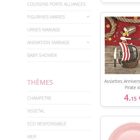
COUSSINS PORTE ALLIANCES
FIGURINES MARIES
URNES MARIAGE
ANIMATION MARIAGE
BABY SHOWER
THÈMES
Assiettes Anniver
Pirate 
4.
CHAMPETRE
15
VEGETAL
ECO RESPONSABLE
MER