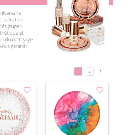
niversaire
e collection
iés (super-
sthétique et
ci du nettoyage.
vous garantit
1
2