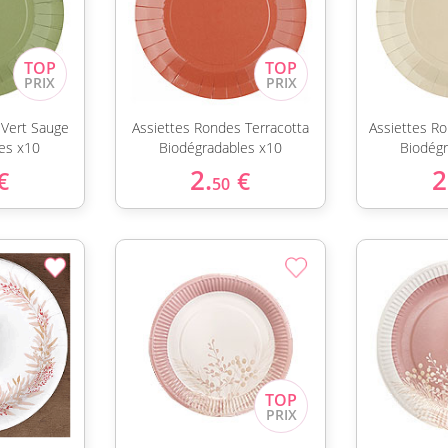
 Vert Sauge
Assiettes Rondes Terracotta
Assiettes R
es x10
Biodégradables x10
Biodég
2.
2
€
€
50