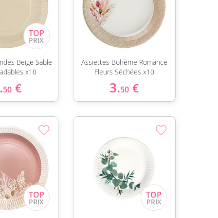
ondes Beige Sable
Assiettes Bohème Romance
radables x10
Fleurs Séchées x10
.
3.
€
€
50
50