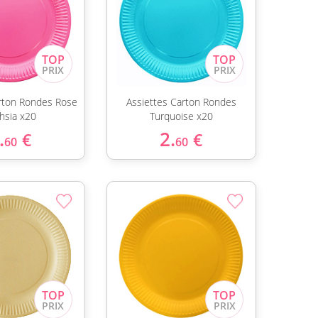
arton Rondes Rose
Assiettes Carton Rondes
hsia x20
Turquoise x20
.
2.
€
€
60
60