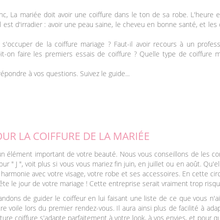
nc, La mariée doit avoir une coiffure dans le ton de sa robe. L'heure e
el est d'irradier : avoir une peau saine, le cheveu en bonne santé, et les
s'occuper de la coiffure mariage ? Faut-il avoir recours à un profess
it-on faire les premiers essais de coiffure ? Quelle type de coiffure 
répondre à vos questions. Suivez le guide...
UR LA COIFFURE DE LA MARIÉE
 un élément important de votre beauté. Nous vous conseillons de les con
ur " J ", voit plus si vous vous mariez fin juin, en juillet ou en août. Qu
n harmonie avec votre visage, votre robe et ses accessoires. En cette cir
te le jour de votre mariage ! Cette entreprise serait vraiment trop risqu
ons de guider le coiffeur en lui faisant une liste de ce que vous n'
re voile lors du premier rendez-vous. Il aura ainsi plus de facilité à ada
ture coiffure s'adapte parfaitement à votre look, à vos envies, et pour qu