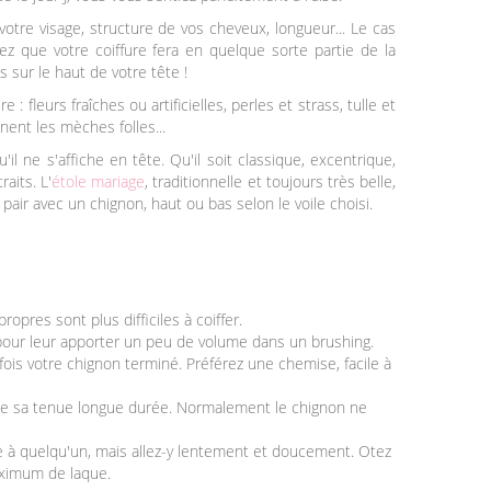
tre visage, structure de vos cheveux, longueur... Le cas
ez que votre coiffure fera en quelque sorte partie de la
s sur le haut de votre tête !
: fleurs fraîches ou artificielles, perles et strass, tulle et
nent les mèches folles...
l ne s'affiche en tête. Qu'il soit classique, excentrique,
raits. L'
étole mariage
, traditionnelle et toujours très belle,
pair avec un chignon, haut ou bas selon le voile choisi.
ropres sont plus difficiles à coiffer.
, pour leur apporter un peu de volume dans un brushing.
 fois votre chignon terminé. Préférez une chemise, facile à
r de sa tenue longue durée. Normalement le chignon ne
aide à quelqu'un, mais allez-y lentement et doucement. Otez
aximum de laque.