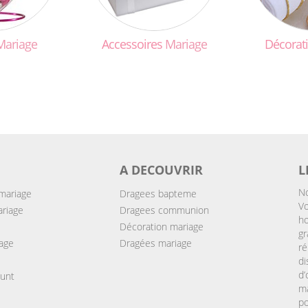
Mariage
Accessoires
Mariage
Décorat
A DECOUVRIR
L
No
mariage
Dragees bapteme
Vo
ariage
Dragees communion
ho
Décoration mariage
gr
age
Dragées mariage
ré
d
d
ount
ma
po