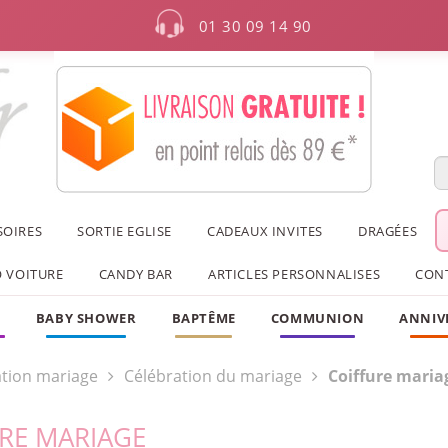
01 30 09 14 90
SOIRES
SORTIE EGLISE
CADEAUX INVITES
DRAGÉES
 VOITURE
CANDY BAR
ARTICLES PERSONNALISES
CON
F
BABY SHOWER
BAPTÊME
COMMUNION
ANNIV
tion mariage
Célébration du mariage
Coiffure maria
URE MARIAGE