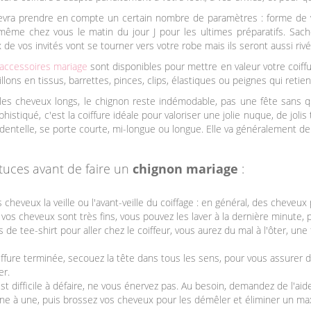
devra prendre en compte un certain nombre de paramètres : forme de vo
 même chez vous le matin du jour J pour les ultimes préparatifs. Sach
 de vos invités vont se tourner vers votre robe mais ils seront aussi rivé
accessoires mariage
sont disponibles pour mettre en valeur votre coiffure 
llons en tissus, barrettes, pinces, clips, élastiques ou peignes qui retien
les cheveux longs, le chignon reste indémodable, pas une fête sans qu'i
istiqué, c'est la coiffure idéale pour valoriser une jolie nuque, de jolis t
 dentelle, se porte courte, mi-longue ou longue. Elle va généralement de 
tuces avant de faire un
chignon mariage
:
 cheveux la veille ou l'avant-veille du coiffage : en général, des cheveux p
i vos cheveux sont très fins, vous pouvez les laver à la dernière minute
de tee-shirt pour aller chez le coiffeur, vous aurez du mal à l'ôter, une
oiffure terminée, secouez la tête dans tous les sens, pour vous assure
er.
 est difficile à défaire, ne vous énervez pas. Au besoin, demandez de l'
une à une, puis brossez vos cheveux pour les démêler et éliminer un m