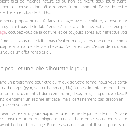
 soient faits de mèches naturelles ou non, se fixent deux jours avan
ilement et peuvent donc être reposés à tout moment. Evitez de rester 
e entre 75 et plus de 750 €...
ements proposent des forfaits "mariage" avec la coiffure, la pose du 
nge n'ont pas de forfait. Pensez à aller la veille chez votre coiffeur po
age
, occupez-vous de la coiffure, et ce toujours après avoir effectué vot
érémonie si vous ne le faites pas régulièrement, faites une cure de co
apté à la nature de vos cheveux. Ne faites pas d'essai de coloratio
s voulez un effet "ensoleillé".
ie peau et une jolie silhouette le jour J
uivre un programme pour être au mieux de votre forme, nous vous cons
soins du corps (gym, sauna, hammam, UV) à une alimentation équilibrée
erdre efficacement et durablement nn, deux, trois, cinq ou dix kilos...
ons d'entamer un régime efficace, mais certainement pas draconien. I
gime convenable.
a peau, veillez à toujours appliquer une crème de jour et de nuit. Si v
llez consulter un dermatologue ou une esthéticienne. Vous pourrez c
et avant la date du mariage. Pour les vacances au soleil, vous pourrez 