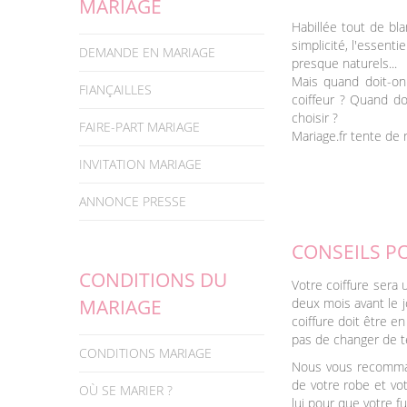
MARIAGE
Habillée tout de bla
simplicité, l'essenti
DEMANDE EN MARIAGE
presque naturels...
Mais quand doit-on 
FIANÇAILLES
coiffeur ? Quand do
choisir ?
FAIRE-PART MARIAGE
Mariage.fr tente de 
INVITATION MARIAGE
ANNONCE PRESSE
CONSEILS PO
CONDITIONS DU
Votre coiffure sera
MARIAGE
deux mois avant le jo
coiffure doit être e
pas de changer de tê
CONDITIONS MARIAGE
Nous vous recommand
de votre robe et vot
OÙ SE MARIER ?
lui pour que votre fu