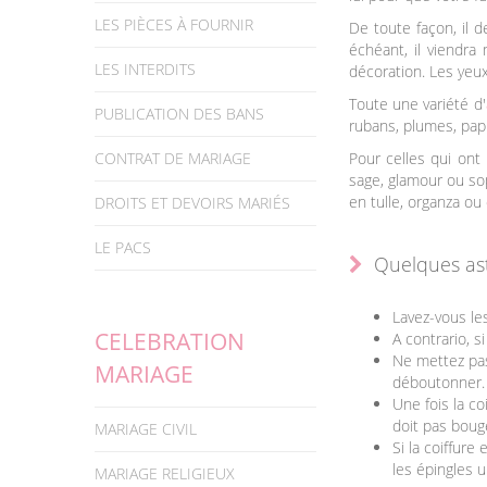
LES PIÈCES À FOURNIR
De toute façon, il 
échéant, il viendra
LES INTERDITS
décoration. Les yeux
Toute une variété d'
PUBLICATION DES BANS
rubans, plumes, papi
CONTRAT DE MARIAGE
Pour celles qui ont 
sage, glamour ou soph
en tulle, organza ou
DROITS ET DEVOIRS MARIÉS
LE PACS
Quelques as
Lavez-vous les
CELEBRATION
A contrario, s
Ne mettez pas 
MARIAGE
déboutonner.
Une fois la c
doit pas boug
MARIAGE CIVIL
Si la coiffure
les épingles 
MARIAGE RELIGIEUX