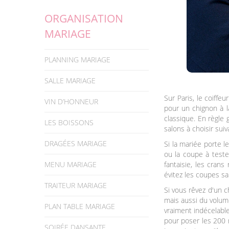
ORGANISATION
MARIAGE
PLANNING MARIAGE
SALLE MARIAGE
Sur Paris, le coiffe
VIN D’HONNEUR
pour un chignon à la
classique. En règle
LES BOISSONS
salons à choisir sui
DRAGÉES MARIAGE
Si la mariée porte l
ou la coupe à tester
MENU MARIAGE
fantaisie, les cran
évitez les coupes s
TRAITEUR MARIAGE
Si vous rêvez d'un 
mais aussi du volume
PLAN TABLE MARIAGE
vraiment indécelabl
pour poser les 200 
SOIRÉE DANSANTE