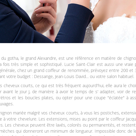
ur du gotha, le grand Alexandre, est une référence en matière de chignon
 fois très simple et sophistiqué. Lucie Saint-Clair est aussi une vraie 
 générale, chez un grand coiffeur de renommée, prévoyez entre 200 et 
vant votre budget : Dessange, Jean-Louis David... ou votre salon habituel.
es cheveux courts, ce qui est très fréquent aujourd'hui, elle aura le cho
 avant le jour J, de manière à avoir le temps de s' adapter, voir de rec
s rétros et les boucles plates, ou opter pour une coupe "éclatée" à 
auvages.
chignon mariée malgré vos cheveux courts, à vous les postiches, extens
 à votre chevelure. Les extensions, mises au point par le coiffeur Jac
es. Les cheveux peuvent être lavés, colorés ou permanentés, et restent 
mèches qui donneront un minimum de longueur. Impossible donc de les 