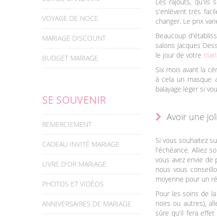
Les rajouts, qu'ils
s'enlèvent très fac
VOYAGE DE NOCE
changer. Le prix vari
Beaucoup d'établiss
MARIAGE DISCOUNT
salons Jacques Dessa
le jour de votre
mari
BUDGET MARIAGE
Six mois avant la c
à cela un masque ad
balayage léger si vou
SE SOUVENIR
Avoir une jol
REMERCIEMENT
Si vous souhaitez s
CADEAU INVITÉ MARIAGE
l'échéance. Alliez 
vous avez envie de p
LIVRE D'OR MARIAGE
nous vous conseill
moyenne pour un ré
PHOTOS ET VIDÉOS
Pour les soins de l
noirs ou autres), a
ANNIVERSAIRES DE MARIAGE
sûre qu'il fera eff