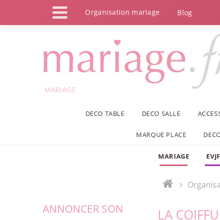
Panneau de gestion des cookies
Organisation mariage
Blog
MARIAGE
DECO TABLE
DECO SALLE
ACCES
MARQUE PLACE
DECO
MARIAGE
EVJ
Organisa
ANNONCER SON
LA COIFF