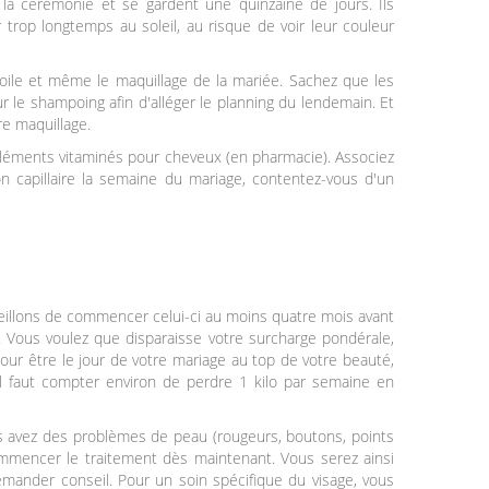
t la cérémonie et se gardent une quinzaine de jours. Ils
trop longtemps au soleil, au risque de voir leur couleur
voile et même le maquillage de la mariée. Sachez que les
ur le shampoing afin d'alléger le planning du lendemain. Et
re maquillage.
mpléments vitaminés pour cheveux (en pharmacie). Associez
n capillaire la semaine du mariage, contentez-vous d'un
eillons de commencer celui-ci au moins quatre mois avant
. Vous voulez que disparaisse votre surcharge pondérale,
Pour être le jour de votre mariage au top de votre beauté,
l faut compter environ de perdre 1 kilo par semaine en
ous avez des problèmes de peau (rougeurs, boutons, points
ommencer le traitement dès maintenant. Vous serez ainsi
demander conseil. Pour un soin spécifique du visage, vous