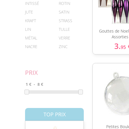
INTISSÉ
ROTIN
JUTE
SATIN
KRAFT
STRASS
LIN
TULLE
Gouttes de Noel 
Assorties
MÉTAL
VERRE
3.
NACRE
ZINC
95
PRIX
TOP PRIX
Petites Boul