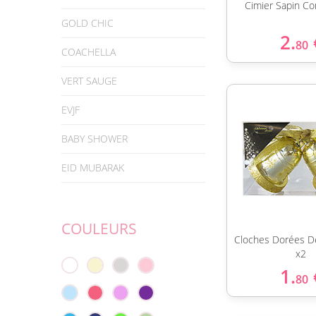
Cimier Sapin Co
GOLD CHIC
2.
80
COACHELLA
VERT SAUGE
EVJF
BABY SHOWER
EID MUBARAK
COULEURS
Cloches Dorées D
x2
1.
80