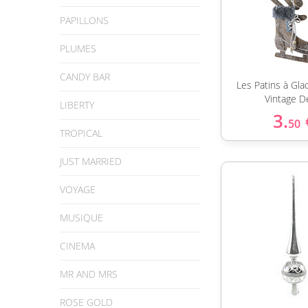
PAPILLONS
PLUMES
CANDY BAR
Les Patins à Gla
Vintage D
LIBERTY
3.
50
TROPICAL
JUST MARRIED
VOYAGE
MUSIQUE
CINEMA
MR AND MRS
ROSE GOLD