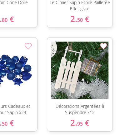
apin Cone Doré
Le Cimier Sapin Etoile Pailletée
Effet givré
.
2.
€
€
80
50
urs Cadeaux et
Décorations Argentées à
pour Sapin x24
Suspendre x12
.
2.
€
€
50
95