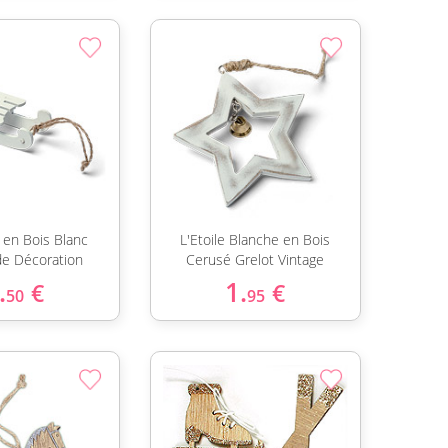
 en Bois Blanc
L'Etoile Blanche en Bois
de Décoration
Cerusé Grelot Vintage
.
1.
€
€
50
95