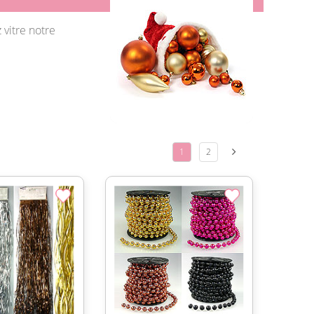
 vitre notre
1
2