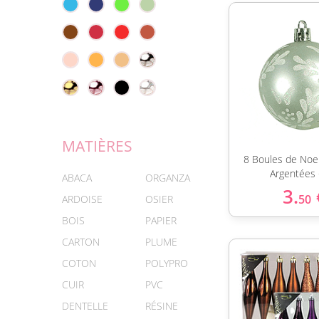
MATIÈRES
8 Boules de Noel
Argentées
ABACA
ORGANZA
3.
50
ARDOISE
OSIER
BOIS
PAPIER
CARTON
PLUME
COTON
POLYPRO
CUIR
PVC
DENTELLE
RÉSINE