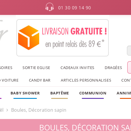
01 30 09 14 90
SOIRES
SORTIE EGLISE
CADEAUX INVITES
DRAGÉES
 VOITURE
CANDY BAR
ARTICLES PERSONNALISES
CON
F
BABY SHOWER
BAPTÊME
COMMUNION
ANNIV
ël
Boules, Décoration sapin
BOULES, DÉCORATION SA