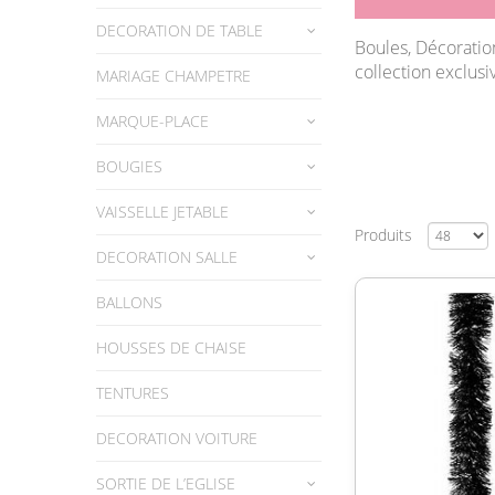
DECORATION DE TABLE
Boules, Décoratio
collection exclusi
MARIAGE CHAMPETRE
MARQUE-PLACE
BOUGIES
VAISSELLE JETABLE
Produits
DECORATION SALLE
BALLONS
HOUSSES DE CHAISE
TENTURES
DECORATION VOITURE
SORTIE DE L’EGLISE