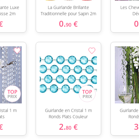
llante Luxe
La Guirlande Brillante
Les Chev
aisse 2m
Traditionnelle pour Sapin 2m
Déc
0.
0
€
€
90
istal 1 m
Guirlande en Cristal 1 m
Guirlande
ats
Ronds Plats Couleur
Rond
2.
3
€
€
80