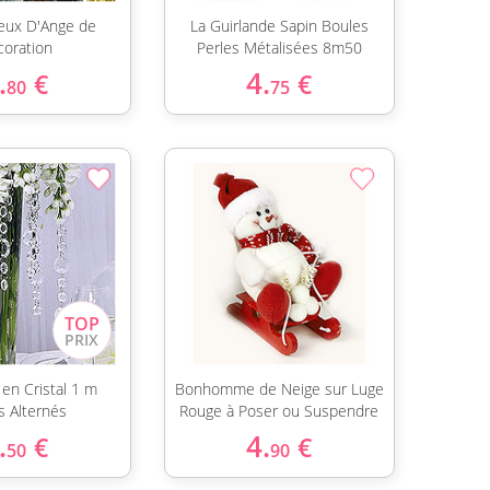
eux D'Ange de
La Guirlande Sapin Boules
oration
Perles Métalisées 8m50
.
4.
€
€
80
75
 en Cristal 1 m
Bonhomme de Neige sur Luge
s Alternés
Rouge à Poser ou Suspendre
.
4.
€
€
50
90