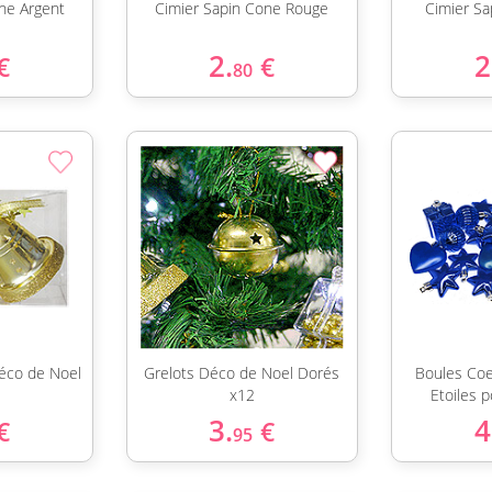
ne Argent
Cimier Sapin Cone Rouge
Cimier S
2.
2
€
€
80
éco de Noel
Grelots Déco de Noel Dorés
Boules Coe
x12
Etoiles 
3.
4
€
€
95