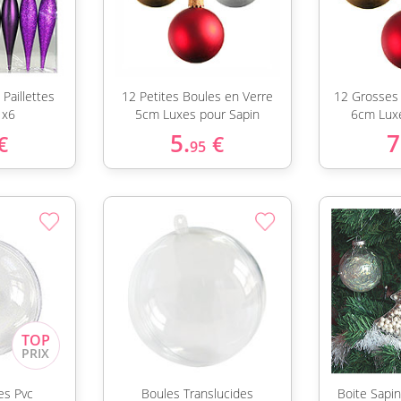
Paillettes
12 Petites Boules en Verre
12 Grosses
 x6
5cm Luxes pour Sapin
6cm Luxe
5.
7
€
€
95
es Pvc
Boules Translucides
Boite Sapi