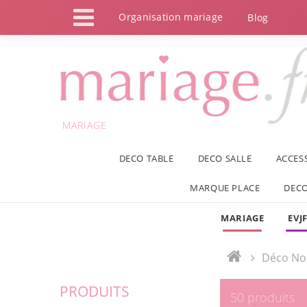
Panneau de gestion des cookies
Organisation mariage
Blog
MARIAGE
DECO TABLE
DECO SALLE
ACCES
MARQUE PLACE
DECO
MARIAGE
EVJ
Déco No
PRODUITS
50 produits