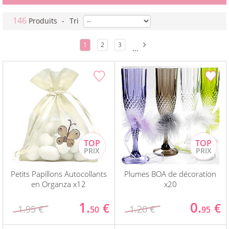
146
Produits
-
Tri
1
2
3
...
Petits Papillons Autocollants
Plumes BOA de décoration
en Organza x12
x20
1.
0.
€
€
1.95 €
1.20 €
50
95