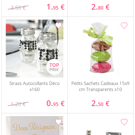
1.
2.
€
€
3.50 €
95
80
Strass Autocollants Déco
Petits Sachets Cadeaux 15x9
x160
cm Transparents x10
0.
2.
€
€
1.20 €
95
50