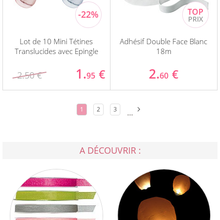
Lot de 10 Mini Tétines
Adhésif Double Face Blanc
Translucides avec Epingle
18m
1.
2.
€
€
2.50 €
95
60
1
2
3
...
A DÉCOUVRIR :