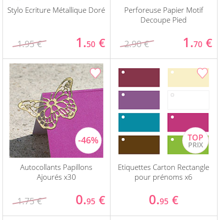
Stylo Ecriture Métallique Doré
Perforeuse Papier Motif
Decoupe Pied
1.
1.
€
€
1.95 €
2.90 €
50
70
Autocollants Papillons
Etiquettes Carton Rectangle
Ajourés x30
pour prénoms x6
0.
0.
€
€
1.75 €
95
95