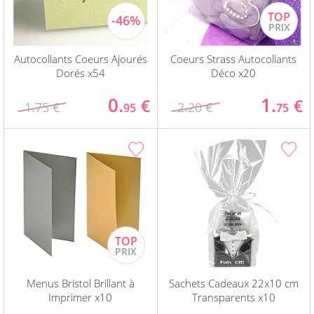
Autocollants Coeurs Ajourés
Coeurs Strass Autocollants
Dorés x54
Déco x20
0.
1.
€
€
1.75 €
2.20 €
95
75
Menus Bristol Brillant à
Sachets Cadeaux 22x10 cm
Imprimer x10
Transparents x10