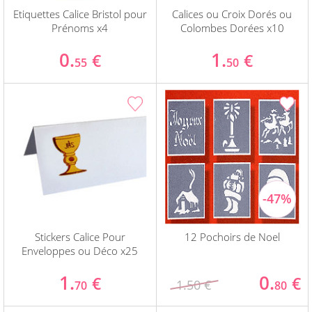
Etiquettes Calice Bristol pour
Calices ou Croix Dorés ou
Prénoms x4
Colombes Dorées x10
0.
1.
€
€
55
50
Stickers Calice Pour
12 Pochoirs de Noel
Enveloppes ou Déco x25
1.
0.
€
€
1.50 €
70
80