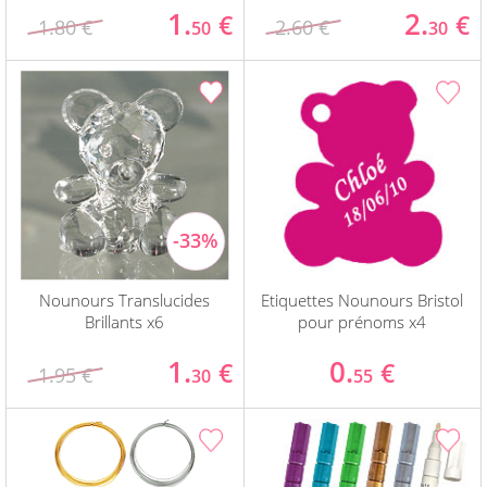
1.
2.
€
€
1.80 €
2.60 €
50
30
Nounours Translucides
Etiquettes Nounours Bristol
Brillants x6
pour prénoms x4
1.
0.
€
€
1.95 €
30
55