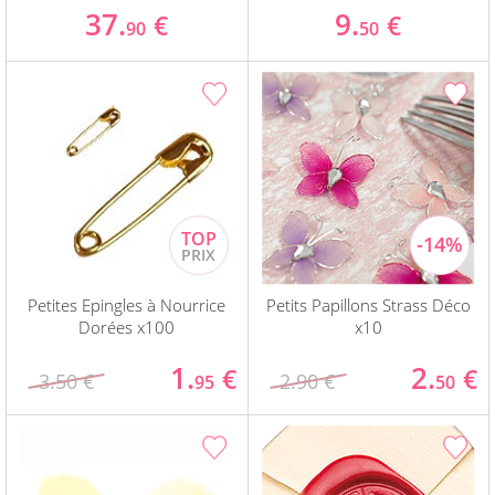
37.
9.
€
€
90
50
Petites Epingles à Nourrice
Petits Papillons Strass Déco
Dorées x100
x10
1.
2.
€
€
3.50 €
2.90 €
95
50