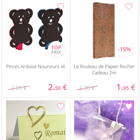
Pinces Ardoise Nounours x6
Le Rouleau de Papier Rocher
Cadeau 2m
2.
1.
€
€
2.95 €
2.30 €
50
95