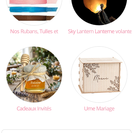
Nos
Rubans,
Tulles
et
Sky
Lantern
Lanterne
volante
Cadeaux
Invités
Urne
Mariage