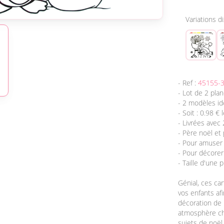
Variations d
- Ref :
45155-
- Lot de 2 pla
- 2 modèles id
- Soit : 0.98 €
- Livrées avec 
- Père noël et
- Pour amuser 
- Pour décorer 
- Taille d'une 
Génial, ces ca
vos enfants afi
décoration de
atmosphère cha
sujets de noël