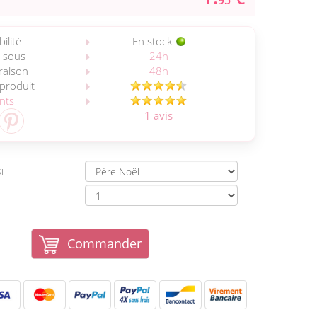
95
ilité
En stock
 sous
24h
vraison
48h
 produit
ents
1 avis
i
Commander