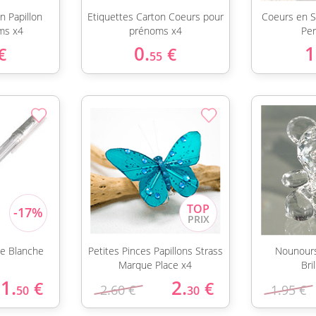
n Papillon
Etiquettes Carton Coeurs pour
Coeurs en S
ms x4
prénoms x4
Per
0.
1
€
€
55
ine Blanche
Petites Pinces Papillons Strass
Nounours
Marque Place x4
Bri
1.
2.
€
€
2.60 €
1.95 €
50
30