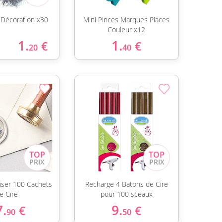
Décoration x30
Mini Pinces Marques Places
Couleur x12
1.
1.
€
€
20
40
liser 100 Cachets
Recharge 4 Batons de Cire
e Cire
pour 100 sceaux
7.
9.
€
€
90
50