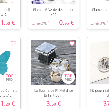
utocollants
Plumes BOA de décoration
Plumes de 
 x12
x20
1.
0.
€
€
1.20 €
1.50 €
50
95
ou Confetti
La Bobine de Fil Métallisé
Kit pour réa
lons x12
Brillant 30 m
d
1.
3.
3
€
€
20
50