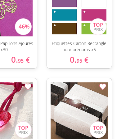
 Papillons Ajourés
Etiquettes Carton Rectangle
x30
pour prénoms x6
0.
0.
€
€
95
95