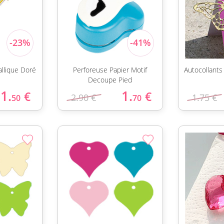
allique Doré
Perforeuse Papier Motif
Autocollants
Decoupe Pied
1.
1.
€
€
2.90 €
1.75 €
50
70