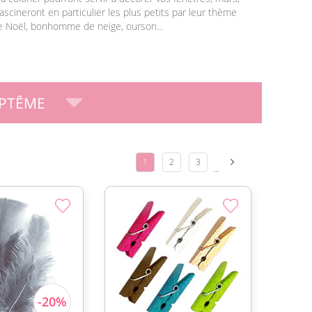
 fascineront en particulier les plus petits par leur thème
re Noël, bonhomme de neige, ourson...
PTÊME
1
2
3
...