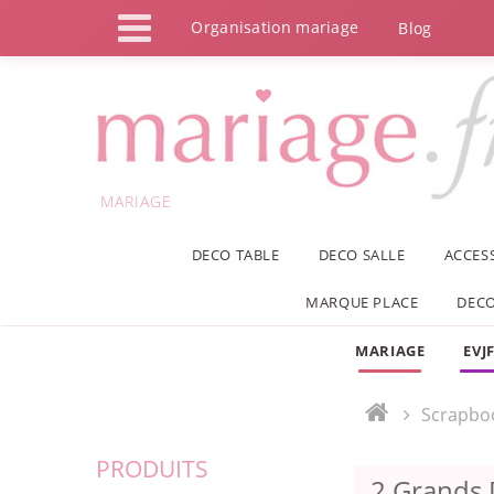
Panneau de gestion des cookies
Organisation mariage
Blog
MARIAGE
DECO TABLE
DECO SALLE
ACCES
MARQUE PLACE
DECO
MARIAGE
EVJ
Scrapbo
PRODUITS
2 Grands 