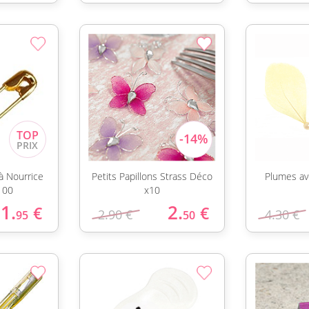
 à Nourrice
Petits Papillons Strass Déco
Plumes av
100
x10
1.
2.
€
€
2.90 €
4.30 €
95
50