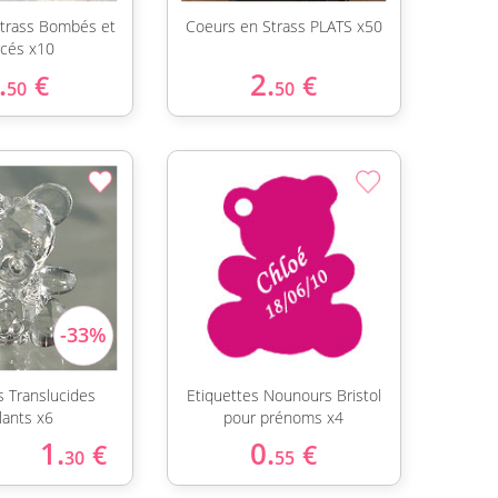
trass Bombés et
Coeurs en Strass PLATS x50
cés x10
.
2.
€
€
50
50
 Translucides
Etiquettes Nounours Bristol
llants x6
pour prénoms x4
1.
0.
€
€
30
55