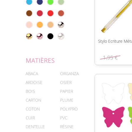
Stylo Ecriture Mét
1.95 €
MATIÈRES
ABACA
ORGANZA
ARDOISE
OSIER
BOIS
PAPIER
CARTON
PLUME
COTON
POLYPRO
CUIR
PVC
DENTELLE
RÉSINE