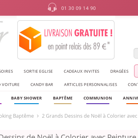
01 30 09 14 90
SOIRES
SORTIE EGLISE
CADEAUX INVITES
DRAGÉES
 VOITURE
CANDY BAR
ARTICLES PERSONNALISES
CON
F
BABY SHOWER
BAPTÊME
COMMUNION
ANNIV
oking Baptême
2 Grands Dessins de Noël à Colorier avec
Dessins de Noël à Colorier avec Peinture