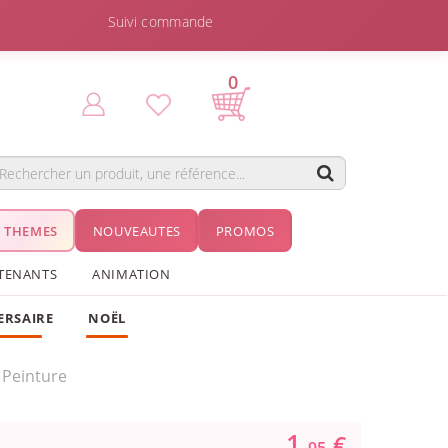
Suivi commande
0
THEMES
NOUVEAUTES
PROMOS
TENANTS
ANIMATION
ERSAIRE
NOËL
 Peinture
1.
€