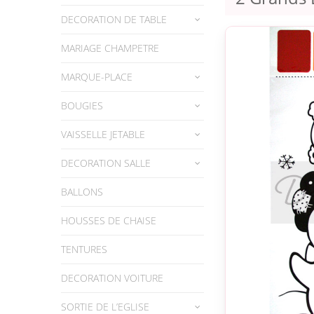
DECORATION DE TABLE
MARIAGE CHAMPETRE
MARQUE-PLACE
BOUGIES
VAISSELLE JETABLE
DECORATION SALLE
BALLONS
HOUSSES DE CHAISE
TENTURES
DECORATION VOITURE
SORTIE DE L’EGLISE