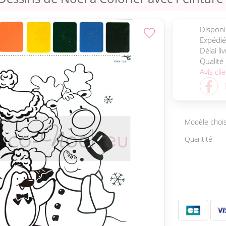
Disponib
Expédié
Délai li
Qualité
Avis cli
Modèle chois
Quantité