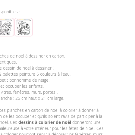
isponibles :
3
nches de noel à dessiner en carton.
entiques.
 le dessin de noël à dessiner !
2 palettes peinture 6 couleurs à l'eau.
 petit bonhomme de neige.
et occuper les enfants.
vitres, fenêtres, murs, portes...
planche : 25 cm haut x 21 cm large.
rtes planches en carton de noël à colorier à donner à
n de les occuper et qu'ils soient ravis de participer à la
 noël. Ces
dessins à colorier de noël
donneront une
leureuse à votre intérieur pour les fêtes de Noël. Ces
 à colorier pourront servir à décorer vos fenêtres, murs,