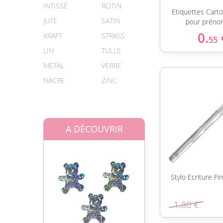
INTISSÉ
ROTIN
Etiquettes Carto
JUTE
SATIN
pour préno
0.
KRAFT
STRASS
55
LIN
TULLE
MÉTAL
VERRE
NACRE
ZINC
A DÉCOUVRIR
Stylo Ecriture F
1.80 €