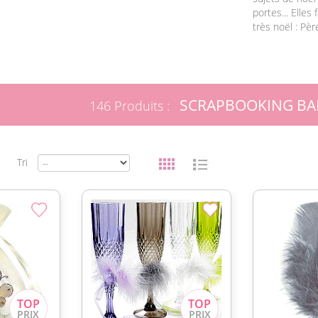
portes... Elles
très noël : Pè
SCRAPBOOKING BA
146 Produits :
Tri