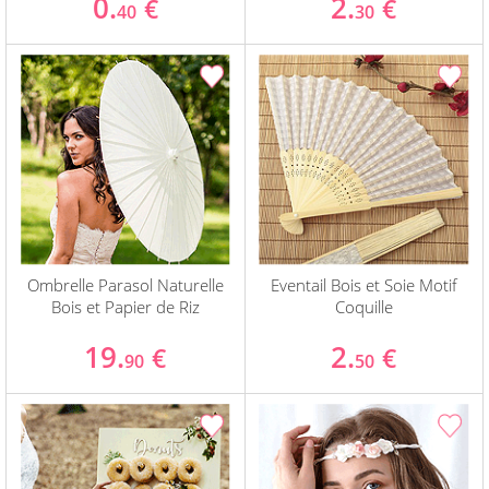
0.
2.
€
€
40
30
Ombrelle Parasol Naturelle
Eventail Bois et Soie Motif
Bois et Papier de Riz
Coquille
19.
2.
€
€
90
50