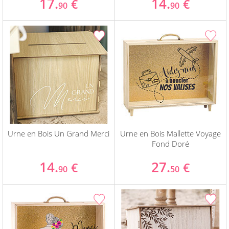
17.
14.
€
€
90
90
Urne en Bois Un Grand Merci
Urne en Bois Mallette Voyage
Fond Doré
14.
27.
€
€
90
50