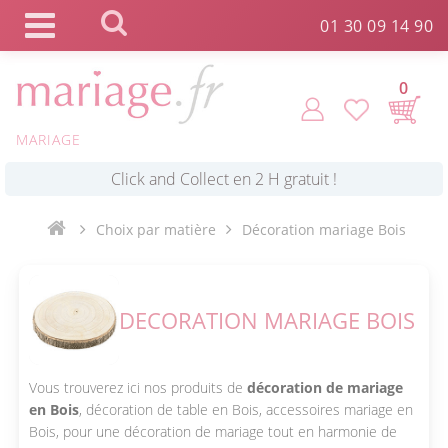
Panneau de gestion des cookies
01 30 09 14 90
0
*
Commande expédiée en 24h !
MARIAGE
Click and Collect en 2 H gratuit !
Choix par matière
Décoration mariage Bois
*
Livraison point relais gratuit dès 89 € !
DECORATION MARIAGE BOIS
*
Payez votre commande en 4X sans frais
Vous trouverez ici nos produits de
décoration de mariage
en Bois
, décoration de table en Bois, accessoires mariage en
Bois, pour une décoration de mariage tout en harmonie de