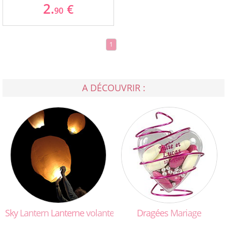
2.
€
90
1
A DÉCOUVRIR :
Sky
Lantern
Lanterne
volante
Dragées
Mariage