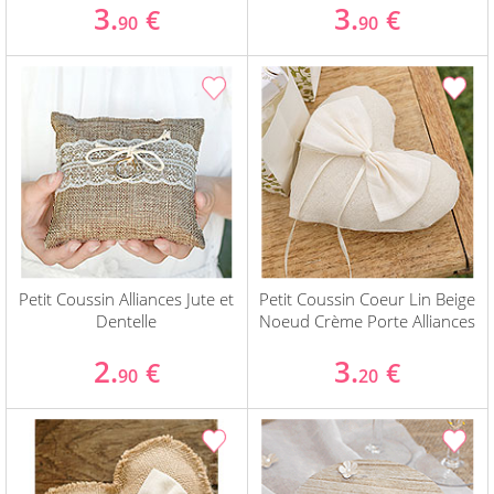
3.
3.
€
€
90
90
Petit Coussin Alliances Jute et
Petit Coussin Coeur Lin Beige
Dentelle
Noeud Crème Porte Alliances
2.
3.
€
€
90
20