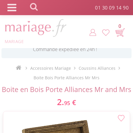
Panneau de gestion des cookies
01 30 09 14 90
0
MARIAGE
*
Commande expédiée en 24h !
Accessoires Mariage
Coussins Alliances
Click and Collect en 2 H gratuit !
Boite Bois Porte Alliances Mr Mrs
Boite en Bois Porte Alliances Mr and Mrs
*
Livraison point relais gratuit dès 89 € !
2.
€
95
*
Payez votre commande en 4X sans frais