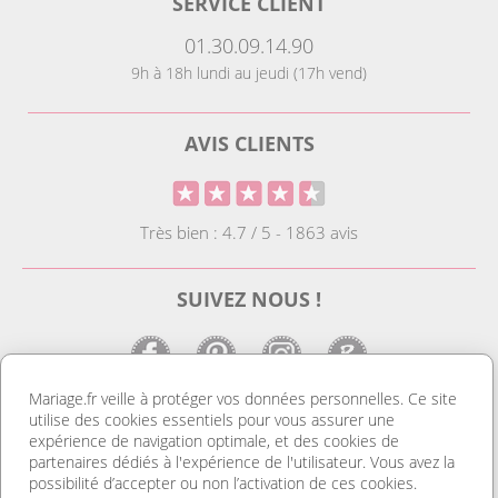
SERVICE CLIENT
01.30.09.14.90
9h à 18h lundi au jeudi (17h vend)
AVIS CLIENTS
Très bien : 4.7 / 5 - 1863 avis
SUIVEZ NOUS !
Mariage.fr veille à protéger vos données personnelles. Ce site
utilise des cookies essentiels pour vous assurer une
LE SITE DE LA DECO MARIAGE
expérience de navigation optimale, et des cookies de
partenaires dédiés à l'expérience de l'utilisateur. Vous avez la
Notre site est le spécialiste de la décoration mariage. Vous
possibilité d’accepter ou non l’activation de ces cookies.
trouverez des idées de déco pas cher ainsi que des housses de