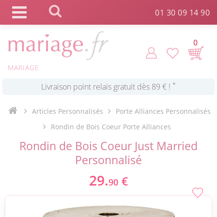
Panneau de gestion des cookies
01 30 09 14 90
0
*
Commande expédiée en 24h !
MARIAGE
Click and Collect en 2 H gratuit !
Articles Personnalisés
Porte Alliances Personnalisés
*
Livraison point relais gratuit dès 89 € !
Rondin de Bois Coeur Porte Alliances
Rondin de Bois Coeur Just Married
*
Payez votre commande en 4X sans frais
Personnalisé
29.
€
90