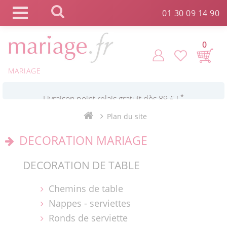
Panneau de gestion des cookies
01 30 09 14 90
0
*
Commande expédiée en 24h !
MARIAGE
Click and Collect en 2 H gratuit !
Plan du site
*
Livraison point relais gratuit dès 89 € !
DECORATION MARIAGE
*
Payez votre commande en 4X sans frais
DECORATION DE TABLE
Chemins de table
Nappes - serviettes
Ronds de serviette