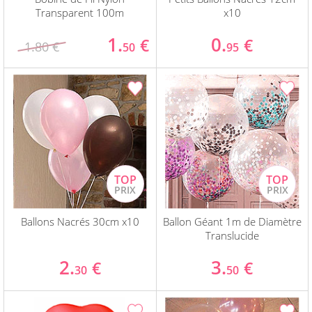
Transparent 100m
x10
1.
0.
€
€
1.80 €
50
95
Ballons Nacrés 30cm x10
Ballon Géant 1m de Diamètre
Translucide
2.
3.
€
€
30
50