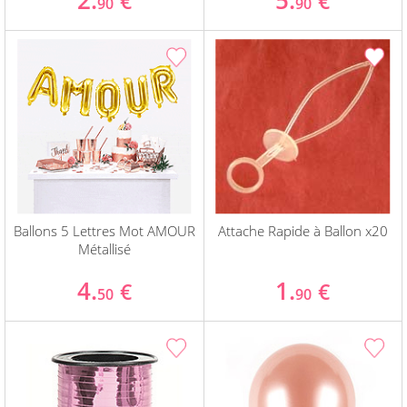
2.
5.
€
€
90
90
Ballons 5 Lettres Mot AMOUR
Attache Rapide à Ballon x20
Métallisé
4.
1.
€
€
50
90