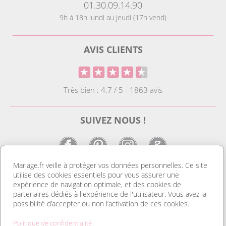
01.30.09.14.90
9h à 18h lundi au jeudi (17h vend)
AVIS CLIENTS
Très bien : 4.7 / 5 - 1863 avis
SUIVEZ NOUS !
Mariage.fr veille à protéger vos données personnelles. Ce site
utilise des cookies essentiels pour vous assurer une
LE SITE DE LA DECO MARIAGE
expérience de navigation optimale, et des cookies de
partenaires dédiés à l'expérience de l'utilisateur. Vous avez la
Notre site est le spécialiste de la décoration mariage. Vous
possibilité d’accepter ou non l’activation de ces cookies.
trouverez des idées de déco pas cher ainsi que des housses de
chaise et des tentures. Nous avons le plus grand choix de
Politique de confidentialité