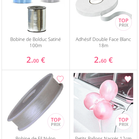
Bobine de Bolduc Satiné
Adhésif Double Face Blanc
100m
18m
2.
2.
€
€
00
60
Bobine de Fil Nylon
Petits Ballons Nacrés 12cm