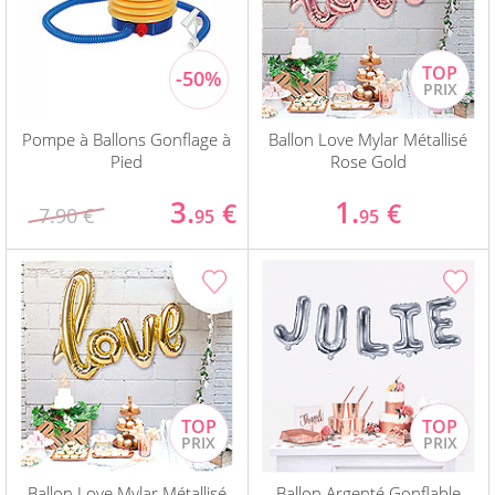
Pompe à Ballons Gonflage à
Ballon Love Mylar Métallisé
Pied
Rose Gold
3.
1.
€
€
7.90 €
95
95
Ballon Love Mylar Métallisé
Ballon Argenté Gonflable