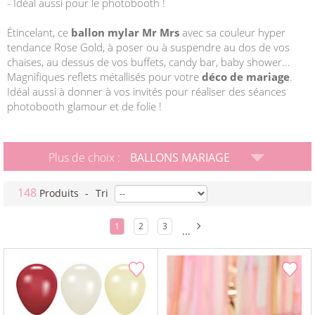
- Idéal aussi pour le photobooth !
Étincelant, ce
ballon mylar Mr Mrs
avec sa couleur hyper
tendance Rose Gold, à poser ou à suspendre au dos de vos
chaises, au dessus de vos buffets, candy bar, baby shower...
Magnifiques reflets métallisés pour votre
déco de mariage
.
Idéal aussi à donner à vos invités pour réaliser des séances
photobooth glamour et de folie !
Plus de choix :
BALLONS MARIAGE
148
Produits
-
Tri
1
2
3
...