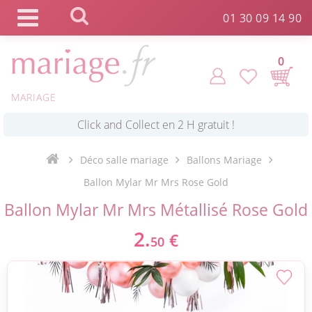
Panneau de gestion des cookies
01 30 09 14 90
0
MARIAGE
*
Commande expédiée en 24h !
Déco salle mariage
Ballons Mariage
Click and Collect en 2 H gratuit !
Ballon Mylar Mr Mrs Rose Gold
Ballon Mylar Mr Mrs Métallisé Rose Gold
*
Livraison point relais gratuit dès 89 € !
2.
€
50
*
Payez votre commande en 4X sans frais