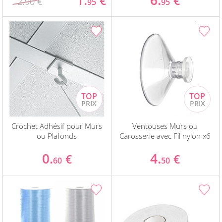
1.
6.
€
€
2.90 €
95
95
Crochet Adhésif pour Murs
Ventouses Murs ou
ou Plafonds
Carosserie avec Fil nylon x6
0.
4.
€
€
60
50