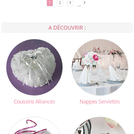
1
2
3
...
A DÉCOUVRIR :
Coussins
Alliances
Nappes
Serviettes