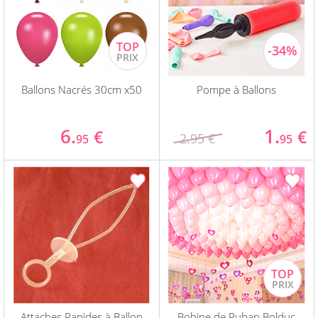
Ballons Nacrés 30cm x50
Pompe à Ballons
6.
1.
€
€
2.95 €
95
95
Attaches Rapides à Ballon
Bobine de Ruban Bolduc