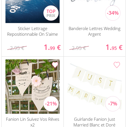
Sticker Lettrage
Banderole Lettres Wedding
Repositionnable On S'aime
Argent
1.
1.
€
€
2.95 €
2.95 €
99
95
Fanion Lin Suivez Vos Rêves
Guirlande Fanion Just
x2
Married Blanc et Doré