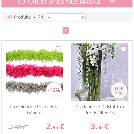
GUIRLANDES BANDEROLES MARIAGE
41
Produits
-
Tri
1
La Guirlande Plume Boa
Guirlande en Cristal 1 m
Géante
Ronds Alternés
2.
3.
€
€
3.50 €
95
50