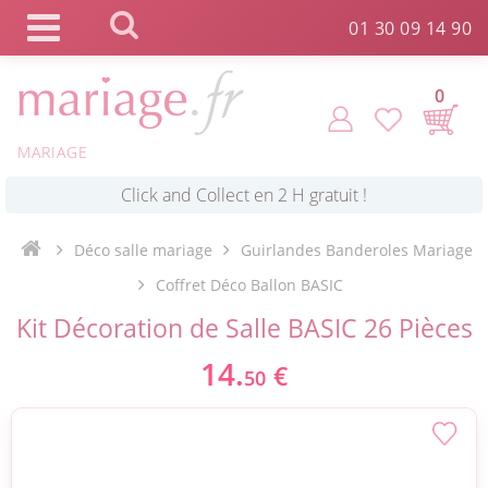
Panneau de gestion des cookies
01 30 09 14 90
0
*
Commande expédiée en 24h !
MARIAGE
Click and Collect en 2 H gratuit !
Déco salle mariage
Guirlandes Banderoles Mariage
*
Livraison point relais gratuit dès 89 € !
Coffret Déco Ballon BASIC
Kit Décoration de Salle BASIC 26 Pièces
*
Payez votre commande en 4X sans frais
14.
€
50