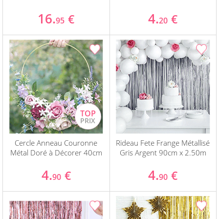
16.
4.
€
€
95
20
Cercle Anneau Couronne
Rideau Fete Frange Métallisé
Métal Doré à Décorer 40cm
Gris Argent 90cm x 2.50m
4.
4.
€
€
90
90