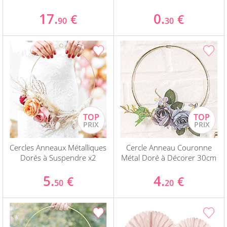
17.
0.
€
€
90
30
Cercles Anneaux Métalliques
Cercle Anneau Couronne
Dorés à Suspendre x2
Métal Doré à Décorer 30cm
5.
4.
€
€
50
20