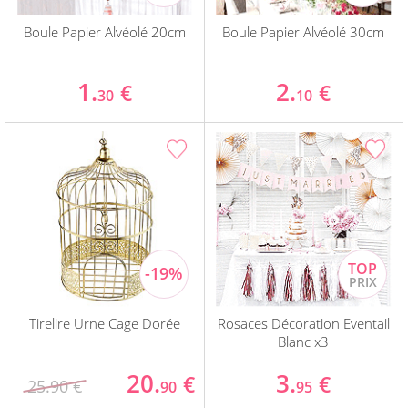
Boule Papier Alvéolé 20cm
Boule Papier Alvéolé 30cm
1.
2.
€
€
30
10
Tirelire Urne Cage Dorée
Rosaces Décoration Eventail
Blanc x3
20.
3.
€
€
25.90 €
90
95