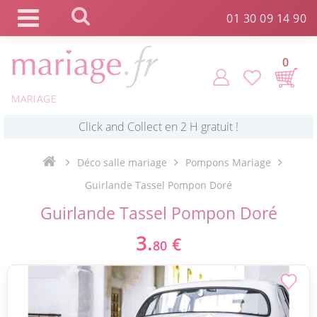
Panneau de gestion des cookies
01 30 09 14 90
0
MARIAGE
*
Commande expédiée en 24h !
Click and Collect en 2 H gratuit !
Déco salle mariage
Pompons Mariage
Guirlande Tassel Pompon Doré
*
Livraison point relais gratuit dès 89 € !
Guirlande Tassel Pompon Doré
3.
€
80
*
Payez votre commande en 4X sans frais