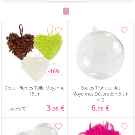
1
Coeur Plumes Taille Moyenne
Boules Translucides
15cm
Moyennes Décoration 8 cm
x10
3.
6.
€
€
4.15 €
50
90