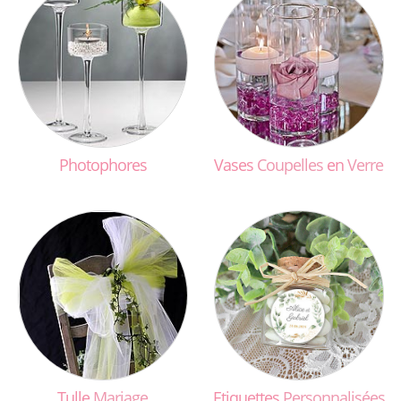
Photophores
Vases
Coupelles
en
Verre
Tulle
Mariage
Etiquettes
Personnalisées