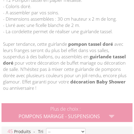
- 12 Pompon tassel en papier métallisé.
- Coloris doré.
- A assembler par vos soins.
- Dimensions assemblées : 30 cm hauteur x 2 m de long.
- Livré avec une ficelle blanche de 2 m.
- La cordelette permet de réaliser une guirlande tassel.
Super tendance, cette guirlande
pompon tassel doré
avec
leurs franges seront du plus bel effet dans vos salles,
suspendus à des ballons, ou assemblés en
guirlande tassel
doré
pour votre décoration de buffet mariage ou décoration
de salle. N'hésitez pas à mixer cette guirlande de pompons
dorée avec plusieurs couleurs pour un joli rendu, encore plus
glamour. Effet garanti pour votre
décoration Baby Shower
ou anniversaire !
Plus de choix :
POMPONS MARIAGE - SUSPENSIONS
45
Produits
-
Tri