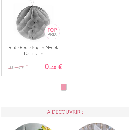
Petite Boule Papier Alvéolé
10cm Gris
0.
€
0.50 €
40
1
A DÉCOUVRIR :