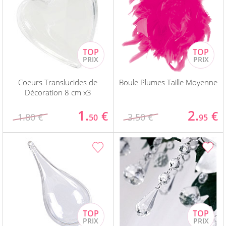
Coeurs Translucides de
Boule Plumes Taille Moyenne
Décoration 8 cm x3
1.
2.
€
€
1.80 €
3.50 €
50
95