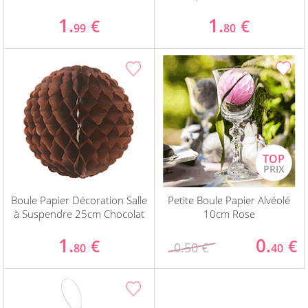
1.
1.
€
€
99
80
Boule Papier Décoration Salle
Petite Boule Papier Alvéolé
à Suspendre 25cm Chocolat
10cm Rose
1.
0.
€
€
0.50 €
80
40