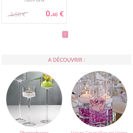
0.
€
0.50 €
40
1
A DÉCOUVRIR :