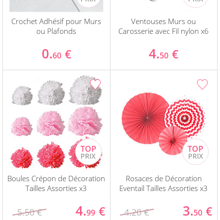
Crochet Adhésif pour Murs
Ventouses Murs ou
ou Plafonds
Carosserie avec Fil nylon x6
0.
4.
€
€
60
50
Boules Crépon de Décoration
Rosaces de Décoration
Tailles Assorties x3
Eventail Tailles Assorties x3
4.
3.
€
€
5.50 €
4.20 €
99
50