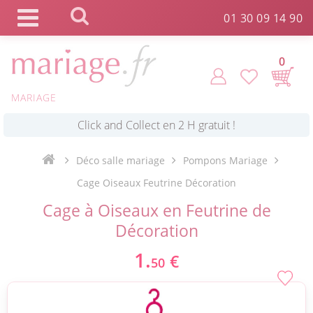
Panneau de gestion des cookies
01 30 09 14 90
0
MARIAGE
*
Commande expédiée en 24h !
Déco salle mariage
Pompons Mariage
Click and Collect en 2 H gratuit !
Cage Oiseaux Feutrine Décoration
Cage à Oiseaux en Feutrine de
*
Livraison point relais gratuit dès 89 € !
Décoration
1.
€
50
*
Payez votre commande en 4X sans frais