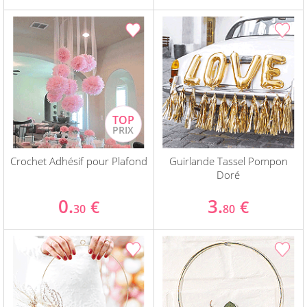
Crochet Adhésif pour Plafond
Guirlande Tassel Pompon
Doré
0.
3.
€
€
30
80