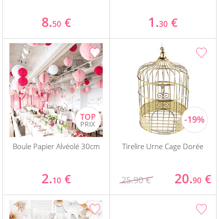
8.
1.
€
€
50
30
Boule Papier Alvéolé 30cm
Tirelire Urne Cage Dorée
2.
20.
€
€
25.90 €
10
90