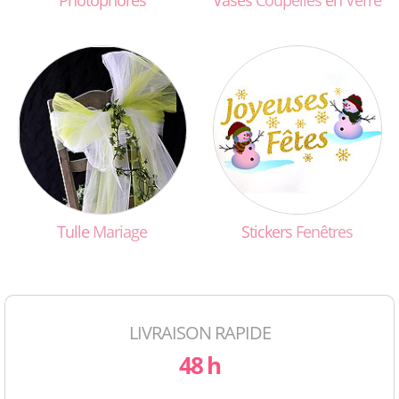
Photophores
Vases
Coupelles
en
Verre
Tulle
Mariage
Stickers
Fenêtres
LIVRAISON RAPIDE
48 h