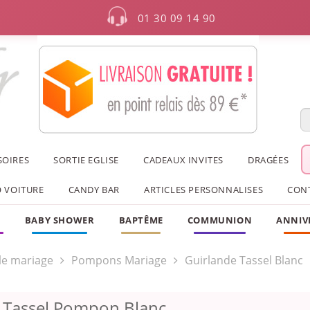
01 30 09 14 90
SOIRES
SORTIE EGLISE
CADEAUX INVITES
DRAGÉES
 VOITURE
CANDY BAR
ARTICLES PERSONNALISES
CON
F
BABY SHOWER
BAPTÊME
COMMUNION
ANNIV
le mariage
Pompons Mariage
Guirlande Tassel Blanc
 Tassel Pompon Blanc