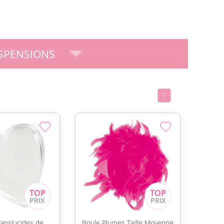
SPENSIONS
1
ranslucides de
Boule Plumes Taille Moyenne