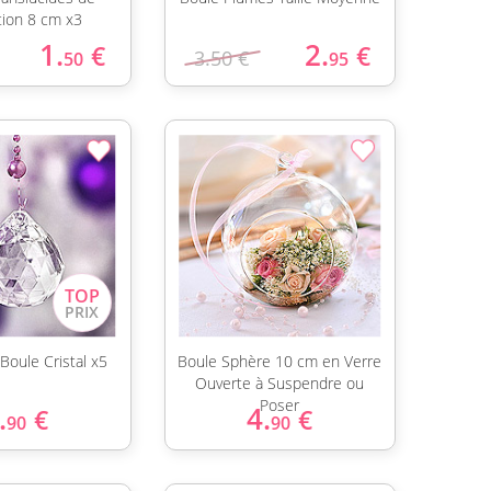
tion 8 cm x3
1.
2.
€
€
3.50 €
50
95
Boule Cristal x5
Boule Sphère 10 cm en Verre
Ouverte à Suspendre ou
Poser
.
4.
€
€
90
90