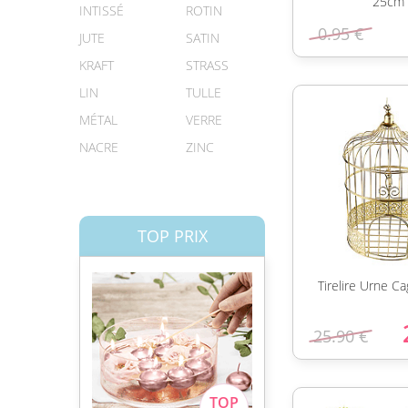
25cm
INTISSÉ
ROTIN
0.95 €
JUTE
SATIN
KRAFT
STRASS
LIN
TULLE
MÉTAL
VERRE
NACRE
ZINC
TOP PRIX
Tirelire Urne C
25.90 €