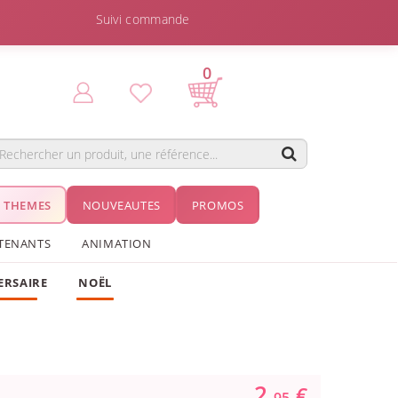
Suivi commande
0
THEMES
NOUVEAUTES
PROMOS
TENANTS
ANIMATION
ERSAIRE
NOËL
2.
€