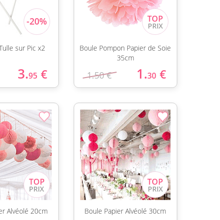
ulle sur Pic x2
Boule Pompon Papier de Soie
35cm
3.
1.
€
€
1.50 €
95
30
er Alvéolé 20cm
Boule Papier Alvéolé 30cm