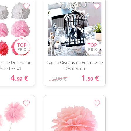
on de Décoration
Cage à Oiseaux en Feutrine de
 Assorties x3
Décoration
4.
1.
€
€
2.90 €
99
50