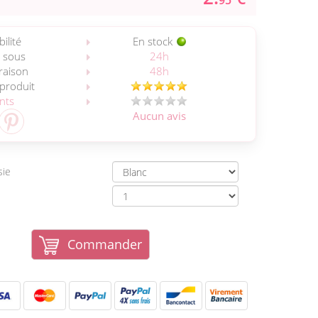
95
ilité
En stock
 sous
24h
vraison
48h
 produit
ents
Aucun avis
sie
Commander