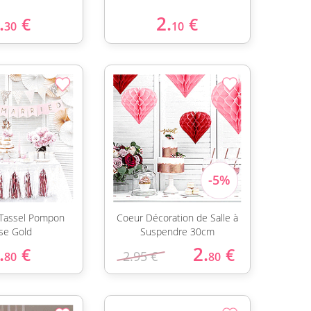
.
2.
€
€
30
10
 Tassel Pompon
Coeur Décoration de Salle à
se Gold
Suspendre 30cm
.
2.
€
€
2.95 €
80
80