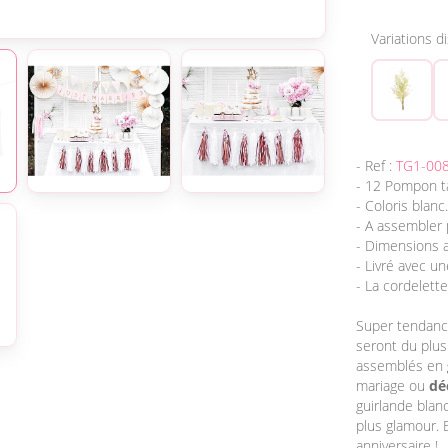
Variations d
- Ref :
TG1-00
- 12 Pompon ta
- Coloris blanc.
- A assembler 
- Dimensions 
- Livré avec u
- La cordelett
Super tendanc
seront du plus
assemblés en
mariage ou
dé
guirlande blan
plus glamour. 
anniversaire !