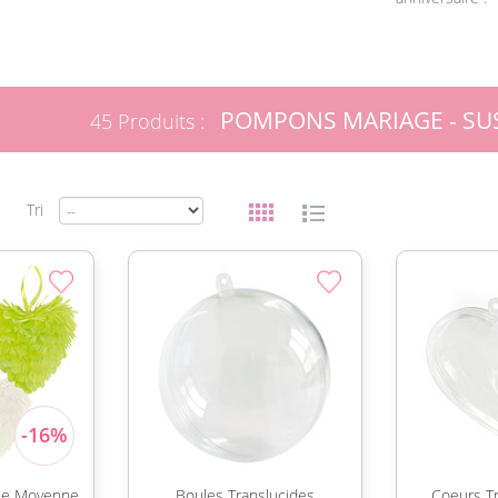
POMPONS MARIAGE - SU
45 Produits :
Tri
lle Moyenne
Boules Translucides
Coeurs T