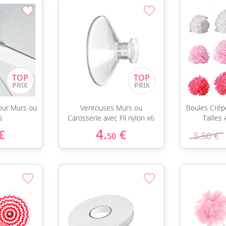
our Murs ou
Ventouses Murs ou
Boules Crép
s
Carosserie avec Fil nylon x6
Tailles
4.
€
€
5.50 €
50