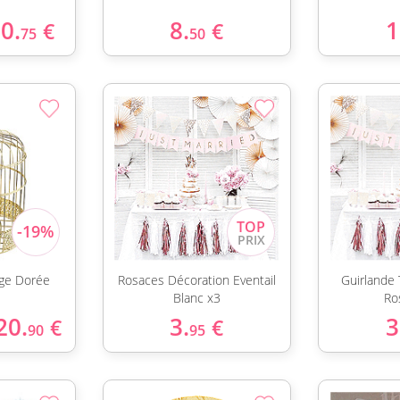
0.
8.
1
€
€
75
50
age Dorée
Rosaces Décoration Eventail
Guirlande
Blanc x3
Ro
20.
3.
3
€
€
90
95