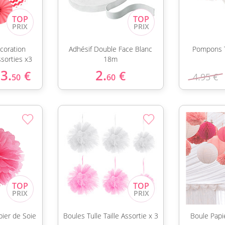
coration
Adhésif Double Face Blanc
Pompons T
ssorties x3
18m
3.
2.
€
€
4.95 €
50
60
ier de Soie
Boules Tulle Taille Assortie x 3
Boule Papi