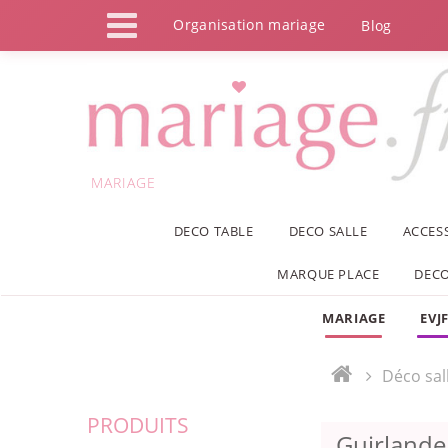
Panneau de gestion des cookies
Organisation mariage
Blog
MARIAGE
DECO TABLE
DECO SALLE
ACCES
MARQUE PLACE
DECO
MARIAGE
EVJ
Déco sal
PRODUITS
Guirlande