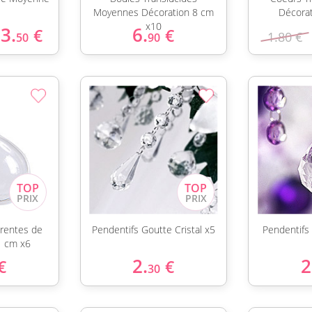
Moyennes Décoration 8 cm
Décora
x10
3.
6.
€
€
1.80 €
50
90
rentes de
Pendentifs Goutte Cristal x5
Pendentifs 
1 cm x6
2.
2
€
€
30