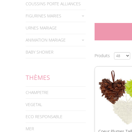
COUSSINS PORTE ALLIANCES
FIGURINES MARIES
URNES MARIAGE
ANIMATION MARIAGE
BABY SHOWER
Produits
THÈMES
CHAMPETRE
VEGETAL
ECO RESPONSABLE
MER
Coeur Plumes Tai