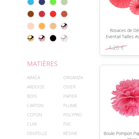
Rosaces de Dé
Eventail Tailles A
4.20 €
MATIÈRES
ABACA
ORGANZA
ARDOISE
OSIER
BOIS
PAPIER
CARTON
PLUME
COTON
POLYPRO
CUIR
PVC
DENTELLE
RÉSINE
Boule Pompon Pap