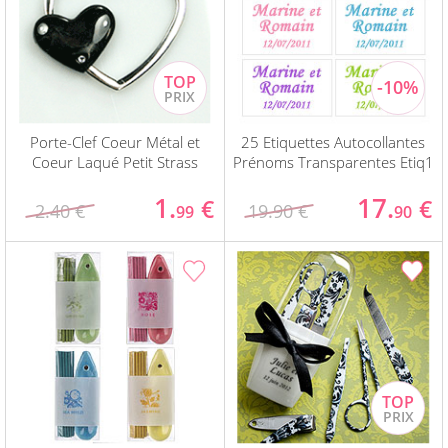
Porte-Clef Coeur Métal et
25 Etiquettes Autocollantes
Coeur Laqué Petit Strass
Prénoms Transparentes Etiq1
1.
17.
€
€
2.40 €
19.90 €
99
90