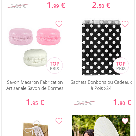
1.
2.
€
€
2.60 €
99
50
Savon Macaron Fabrication
Sachets Bonbons ou Cadeaux
Artisanale Savon de Bormes
à Pois x24
1.
1.
€
€
2.50 €
95
80