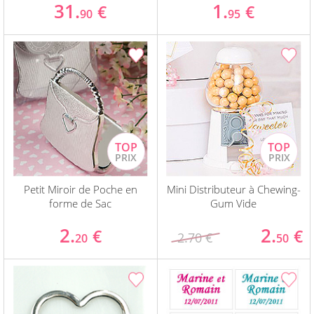
31.
1.
€
€
90
95
Petit Miroir de Poche en
Mini Distributeur à Chewing-
forme de Sac
Gum Vide
2.
2.
€
€
2.70 €
20
50