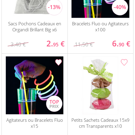
Sacs Pochons Cadeaux en
Bracelets Fluo ou Agitateurs
Organdi Brillant Big x6
x100
2.
6.
€
€
3.40 €
11.50 €
95
90
Agitateurs ou Bracelets Fluo
Petits Sachets Cadeaux 15x9
x15
cm Transparents x10