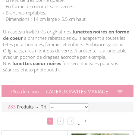
- En Pvc de très bonne qualité.
- En forme de coeur et sans verres.
- Branches repliables.
- Dimensions : 14 cm large x 5,5 cm haut.
Un cadeau invité très original, nos
lunettes noires en forme
de coeur
à branches rabattables qui s'adaptent à toutes les
têtes pour hommes, femmes et enfants. Ambiance garantie !
Originales, elles n'ont pas de verre. A présenter sur une table
avec un pochon de dragées accroché par exemple.
Nos
lunettes coeur noires
fun seront idéales pour vos
séances photo photobooth.
Plus de choix :
CADEAUX INVITÉS MARIAGE
283
Produits
-
Tri
1
2
3
...