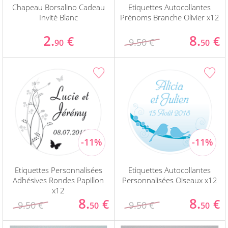
Chapeau Borsalino Cadeau
Etiquettes Autocollantes
Invité Blanc
Prénoms Branche Olivier x12
2.
8.
€
€
9.50 €
90
50
Etiquettes Personnalisées
Etiquettes Autocollantes
Adhésives Rondes Papillon
Personnalisées Oiseaux x12
x12
8.
8.
€
€
9.50 €
9.50 €
50
50