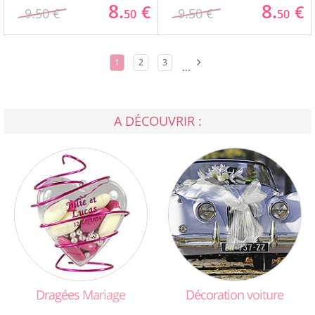
8.
8.
€
€
9.50 €
9.50 €
50
50
1
2
3
...
A DÉCOUVRIR :
Dragées
Mariage
Décoration
voiture