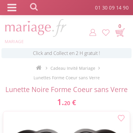
Panneau de gestion des cookies
01 30 09 14 90
0
MARIAGE
*
Commande expédiée en 24h !
Cadeau Invité Mariage
Click and Collect en 2 H gratuit !
Lunettes Forme Coeur sans Verre
Lunette Noire Forme Coeur sans Verre
*
Livraison point relais gratuit dès 89 € !
1.
€
20
*
Payez votre commande en 4X sans frais