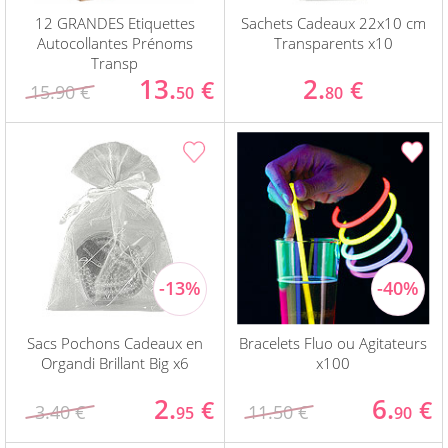
12 GRANDES Etiquettes
Sachets Cadeaux 22x10 cm
Autocollantes Prénoms
Transparents x10
Transp
13.
2.
€
€
15.90 €
50
80
Sacs Pochons Cadeaux en
Bracelets Fluo ou Agitateurs
Organdi Brillant Big x6
x100
2.
6.
€
€
3.40 €
11.50 €
95
90