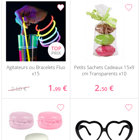
Agitateurs ou Bracelets Fluo
Petits Sachets Cadeaux 15x9
x15
cm Transparents x10
1.
2.
€
€
2.60 €
99
50