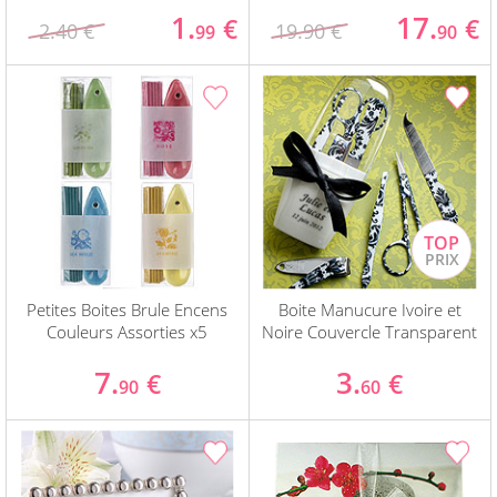
1.
17.
€
€
2.40 €
19.90 €
99
90
Petites Boites Brule Encens
Boite Manucure Ivoire et
Couleurs Assorties x5
Noire Couvercle Transparent
7.
3.
€
€
90
60