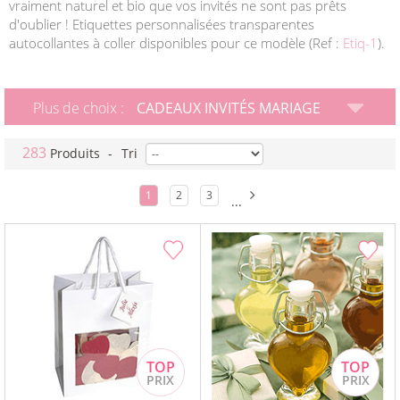
vraiment naturel et bio que vos invités ne sont pas prêts
d'oublier ! Etiquettes personnalisées transparentes
autocollantes à coller disponibles pour ce modèle (Ref :
Etiq-1
).
Plus de choix :
CADEAUX INVITÉS MARIAGE
283
Produits
-
Tri
1
2
3
...