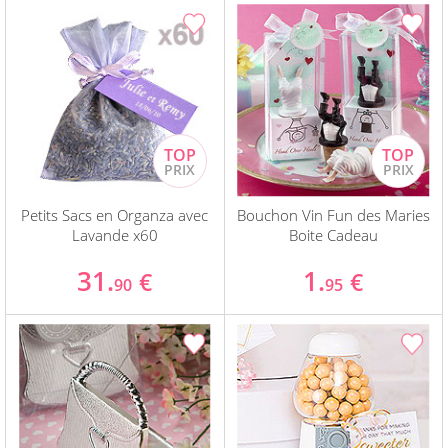
Petits Sacs en Organza avec
Bouchon Vin Fun des Maries
Lavande x60
Boite Cadeau
31.
1.
€
€
90
95