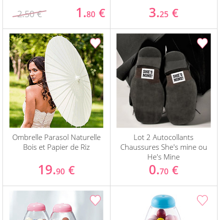
1.
3.
€
€
2.50 €
80
25
Ombrelle Parasol Naturelle
Lot 2 Autocollants
Bois et Papier de Riz
Chaussures She's mine ou
He's Mine
19.
0.
€
€
90
70