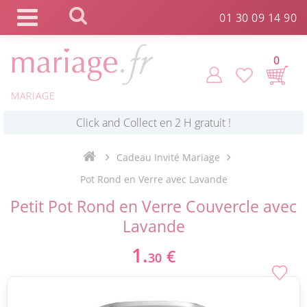
Panneau de gestion des cookies
01 30 09 14 90
0
MARIAGE
*
Commande expédiée en 24h !
Cadeau Invité Mariage
Click and Collect en 2 H gratuit !
Pot Rond en Verre avec Lavande
Petit Pot Rond en Verre Couvercle avec
*
Livraison point relais gratuit dès 89 € !
Lavande
1.
€
30
*
Payez votre commande en 4X sans frais