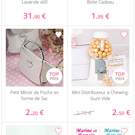
Lavande x60
Boite Cadeau
31.
1.
€
€
90
95
Petit Miroir de Poche en
Mini Distributeur à Chewing-
forme de Sac
Gum Vide
2.
2.
€
€
2.70 €
20
50