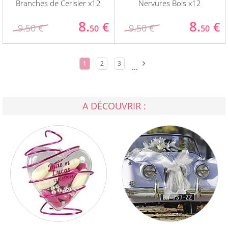
Branches de Cerisier x12
Nervures Bois x12
8.
8.
€
€
9.50 €
9.50 €
50
50
1
2
3
...
A DÉCOUVRIR :