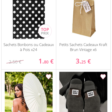
Sachets Bonbons ou Cadeaux
Petits Sachets Cadeaux Kraft
à Pois x24
Brun Vintage x6
1.
3.
€
€
2.50 €
80
25