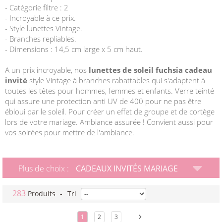
- Catégorie filtre : 2
- Incroyable à ce prix.
- Style lunettes Vintage.
- Branches repliables.
- Dimensions : 14,5 cm large x 5 cm haut.
A un prix incroyable, nos
lunettes de soleil fuchsia cadeau
invité
style Vintage à branches rabattables qui s'adaptent à
toutes les têtes pour hommes, femmes et enfants. Verre teinté
qui assure une protection anti UV de 400 pour ne pas être
ébloui par le soleil. Pour créer un effet de groupe et de cortège
lors de votre mariage. Ambiance assurée ! Convient aussi pour
vos soirées pour mettre de l'ambiance.
Plus de choix :
CADEAUX INVITÉS MARIAGE
283
Produits
-
Tri
1
2
3
...