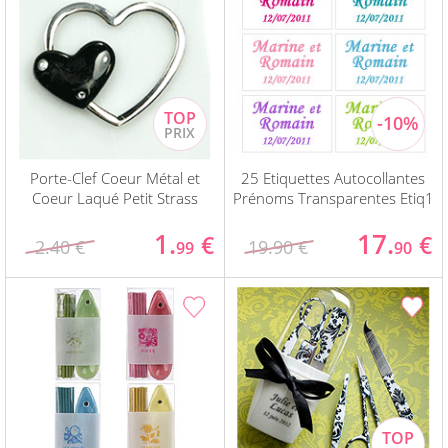
Porte-Clef Coeur Métal et
25 Etiquettes Autocollantes
Coeur Laqué Petit Strass
Prénoms Transparentes Etiq1
1.
17.
€
€
2.40 €
19.90 €
99
90