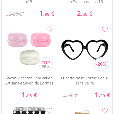
x15
cm Transparents x10
1.
2.
€
€
2.60 €
99
50
Savon Macaron Fabrication
Lunette Noire Forme Coeur
Artisanale Savon de Bormes
sans Verre
1.
1.
€
€
1.50 €
95
20