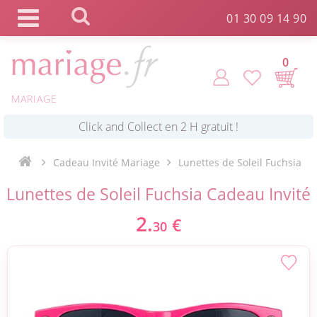
Panneau de gestion des cookies
01 30 09 14 90
0
MARIAGE
*
Commande expédiée en 24h !
Cadeau Invité Mariage
Lunettes de Soleil Fuchsia
Click and Collect en 2 H gratuit !
Lunettes de Soleil Fuchsia Cadeau Invité
2.
€
*
Livraison point relais gratuit dès 89 € !
30
*
Payez votre commande en 4X sans frais