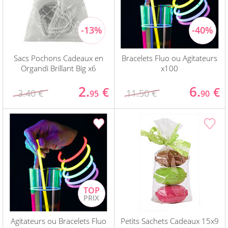
Sacs Pochons Cadeaux en
Bracelets Fluo ou Agitateurs
Organdi Brillant Big x6
x100
2.
6.
€
€
3.40 €
11.50 €
95
90
Agitateurs ou Bracelets Fluo
Petits Sachets Cadeaux 15x9