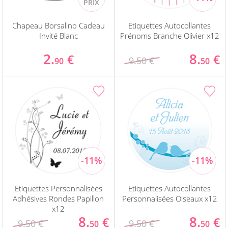
Chapeau Borsalino Cadeau
Etiquettes Autocollantes
Invité Blanc
Prénoms Branche Olivier x12
2.
8.
€
€
9.50 €
90
50
Etiquettes Personnalisées
Etiquettes Autocollantes
Adhésives Rondes Papillon
Personnalisées Oiseaux x12
x12
8.
8.
€
€
9.50 €
9.50 €
50
50