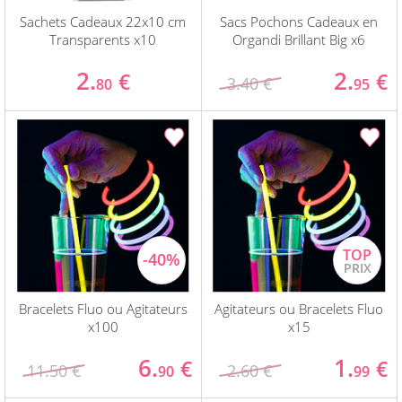
Sachets Cadeaux 22x10 cm
Sacs Pochons Cadeaux en
Transparents x10
Organdi Brillant Big x6
2.
2.
€
€
3.40 €
80
95
Bracelets Fluo ou Agitateurs
Agitateurs ou Bracelets Fluo
x100
x15
6.
1.
€
€
11.50 €
2.60 €
90
99