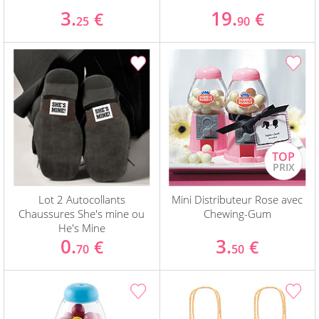
3.
19.
€
€
25
90
Lot 2 Autocollants
Mini Distributeur Rose avec
Chaussures She's mine ou
Chewing-Gum
He's Mine
0.
3.
€
€
70
50