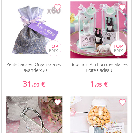
Petits Sacs en Organza avec
Bouchon Vin Fun des Maries
Lavande x60
Boite Cadeau
31.
1.
€
€
90
95