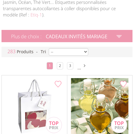
Jasmin, Océan, Thé Vert... Etiquettes personnalisées
transparentes autocollantes à coller disponibles pour ce
modèle (Ref :
Etiq-1
).
Plus de choix :
CADEAUX INVITÉS MARIAGE
283
Produits
-
Tri
1
2
3
...