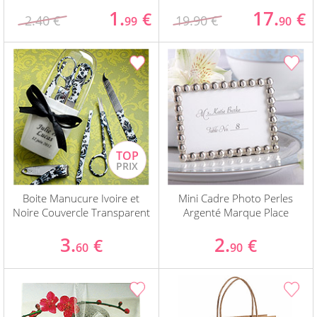
1.
17.
€
€
2.40 €
19.90 €
99
90
Boite Manucure Ivoire et
Mini Cadre Photo Perles
Noire Couvercle Transparent
Argenté Marque Place
3.
2.
€
€
60
90