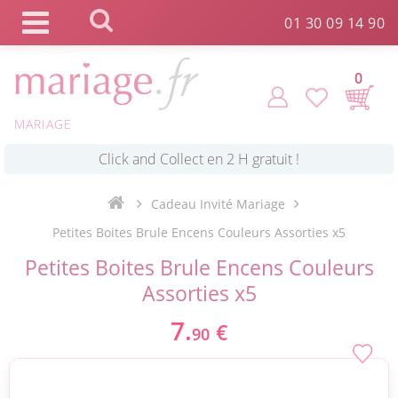
Panneau de gestion des cookies
01 30 09 14 90
0
MARIAGE
*
Commande expédiée en 24h !
Cadeau Invité Mariage
Click and Collect en 2 H gratuit !
Petites Boites Brule Encens Couleurs Assorties x5
Petites Boites Brule Encens Couleurs
*
Livraison point relais gratuit dès 89 € !
Assorties x5
7.
€
90
*
Payez votre commande en 4X sans frais