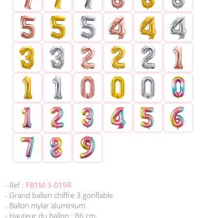
- Ref :
FB1M-3-019R
- Grand ballon chiffre 3 gonflable.
- Ballon mylar aluminium.
- Hauteur du ballon : 86 cm.