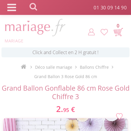
Panneau de gestion des cookies
01 30 09 14 90
0
MARIAGE
*
Commande expédiée en 24h !
Déco salle mariage
Ballons Chiffre
Click and Collect en 2 H gratuit !
Grand Ballon 3 Rose Gold 86 cm
Grand Ballon Gonflable 86 cm Rose Gold
*
Livraison point relais gratuit dès 89 € !
Chiffre 3
2.
€
95
*
Payez votre commande en 4X sans frais