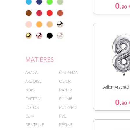
0.
90
MATIÈRES
ABACA
ORGANZA
ARDOISE
OSIER
Ballon Argenté 
BOIS
PAPIER
CARTON
PLUME
0.
90
COTON
POLYPRO
CUIR
PVC
DENTELLE
RÉSINE