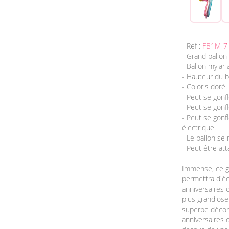
- Ref :
FB1M-7
- Grand ballon 
- Ballon mylar
- Hauteur du b
- Coloris doré.
- Peut se gonfl
- Peut se gonfle
- Peut se gon
électrique.
- Le ballon se
- Peut être att
Immense, ce 
permettra d'é
anniversaires 
plus grandiose
superbe décora
anniversaires 