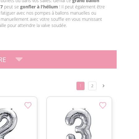
buffets ou dans vos salles. Génial ce
grand ballon
 7
peut se
gonfler à l'hélium
! Il peut également être
 fatiguer avec nos pompes à ballons manuelles ou
u manuellement avec votre souffle en vous munissant
ille pour atteindre la valve soudée.
RE
1
2