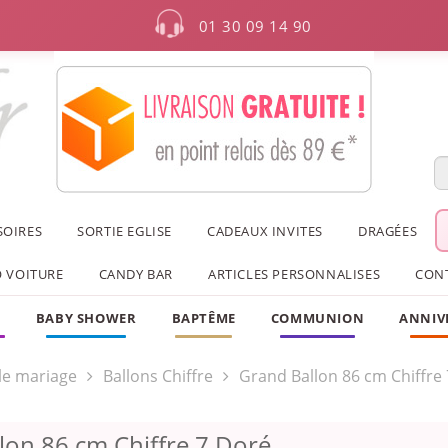
01 30 09 14 90
SOIRES
SORTIE EGLISE
CADEAUX INVITES
DRAGÉES
 VOITURE
CANDY BAR
ARTICLES PERSONNALISES
CON
F
BABY SHOWER
BAPTÊME
COMMUNION
ANNIV
le mariage
Ballons Chiffre
Grand Ballon 86 cm Chiffre 
lon 86 cm Chiffre 7 Doré