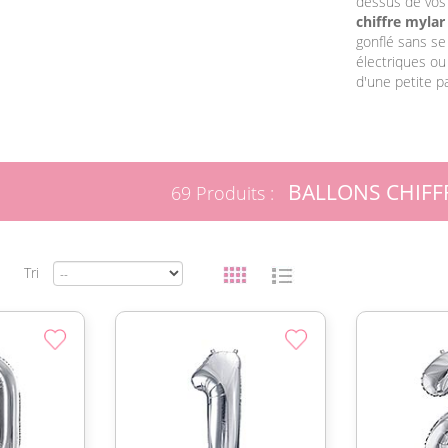
dessus de vos 
chiffre mylar
gonflé sans se
électriques o
d'une petite pa
BALLONS CHIFF
69 Produits :
Tri