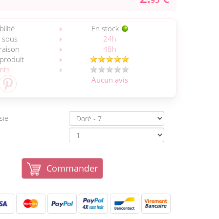
95
ilité
En stock
 sous
24h
vraison
48h
 produit
ents
Aucun avis
sie
Commander