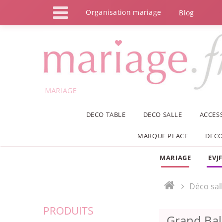
Panneau de gestion des cookies
Organisation mariage
Blog
MARIAGE
DECO TABLE
DECO SALLE
ACCES
MARQUE PLACE
DECO
MARIAGE
EVJ
Déco sal
PRODUITS
Grand Bal