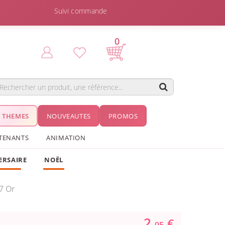
Suivi commande
0
THEMES
NOUVEAUTES
PROMOS
TENANTS
ANIMATION
ERSAIRE
NOËL
7 Or
2.
€