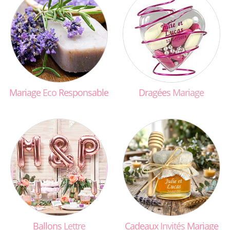
Mariage
Eco
Responsable
Dragées
Mariage
Ballons
Lettre
Cadeaux
Invités
Mariage