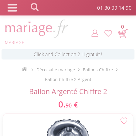
Panneau de gestion des cookies
01 30 09 14 90
0
MARIAGE
*
Commande expédiée en 24h !
Déco salle mariage
Ballons Chiffre
Click and Collect en 2 H gratuit !
Ballon Chiffre 2 Argent
Ballon Argenté Chiffre 2
*
Livraison point relais gratuit dès 89 € !
0.
€
90
*
Payez votre commande en 4X sans frais