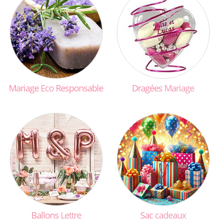
Mariage
Eco
Responsable
Dragées
Mariage
Ballons
Lettre
Sac
cadeaux