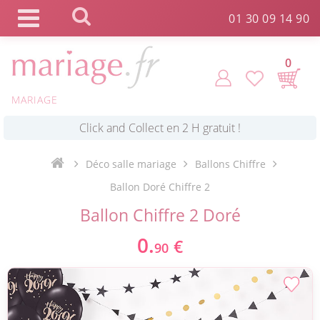
Panneau de gestion des cookies
01 30 09 14 90
0
MARIAGE
*
Commande expédiée en 24h !
Click and Collect en 2 H gratuit !
Déco salle mariage
Ballons Chiffre
Ballon Doré Chiffre 2
*
Livraison point relais gratuit dès 89 € !
Ballon Chiffre 2 Doré
0.
€
90
*
Payez votre commande en 4X sans frais