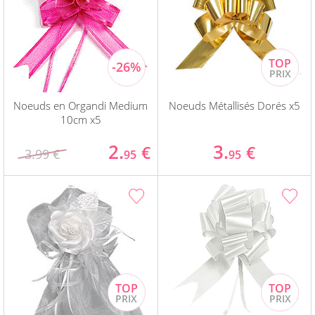
Noeuds en Organdi Medium
Noeuds Métallisés Dorés x5
10cm x5
2.
3.
€
€
3.99 €
95
95