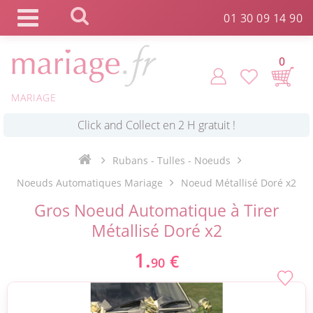
Panneau de gestion des cookies
01 30 09 14 90
0
*
Commande expédiée en 24h !
MARIAGE
Click and Collect en 2 H gratuit !
Rubans - Tulles - Noeuds
*
Livraison point relais gratuit dès 89 € !
Noeuds Automatiques Mariage
Noeud Métallisé Doré x2
Gros Noeud Automatique à Tirer
*
Payez votre commande en 4X sans frais
Métallisé Doré x2
1.
€
90