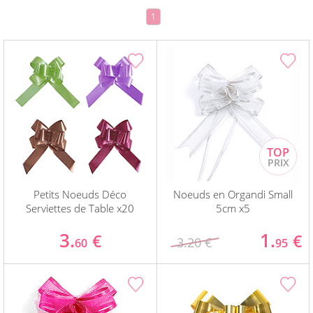
1
Petits Noeuds Déco
Noeuds en Organdi Small
Serviettes de Table x20
5cm x5
3.
1.
€
€
3.20 €
60
95