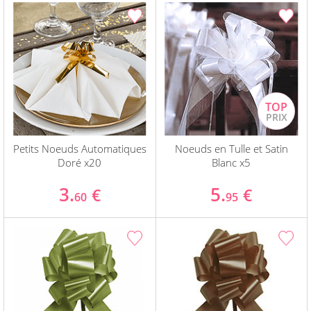
Petits Noeuds Automatiques
Noeuds en Tulle et Satin
Doré x20
Blanc x5
3.
5.
€
€
60
95