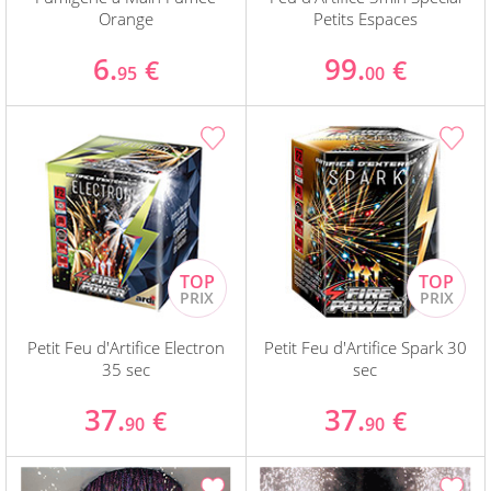
Orange
Petits Espaces
6.
99.
€
€
95
00
Petit Feu d'Artifice Electron
Petit Feu d'Artifice Spark 30
35 sec
sec
37.
37.
€
€
90
90