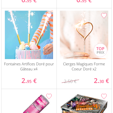
€
€
95
95
Fontaines Artifices Doré pour
Cierges Magiques Forme
Gâteau x4
Coeur Doré x2
2.
2.
€
€
2.50 €
95
30