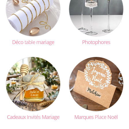
Déco
table
mariage
Photophores
Cadeaux
Invités
Mariage
Marques
Place
Noël