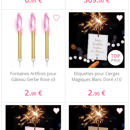
€
€
95
00
Fontaines Artifices pour
Etiquettes pour Cierges
Gâteau Gerbe Rose x3
Magiques Blanc Doré x10
2.
2.
€
€
90
90