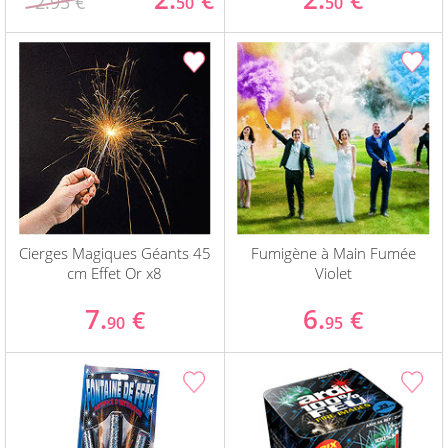
€
€
2.95 €
50
50
Cierges Magiques Géants 45
Fumigène à Main Fumée
cm Effet Or x8
Violet
7.
6.
€
€
90
95