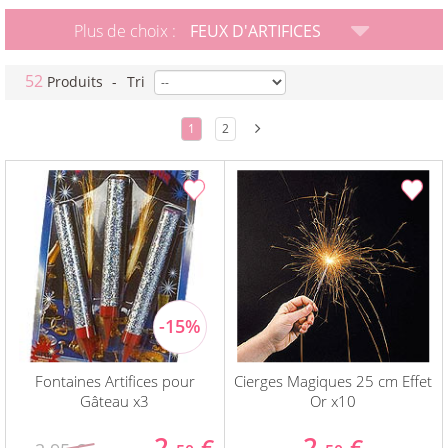
Plus de choix :
FEUX D'ARTIFICES
52
Produits
-
Tri
1
2
Fontaines Artifices pour
Cierges Magiques 25 cm Effet
Gâteau x3
Or x10
2.
2.