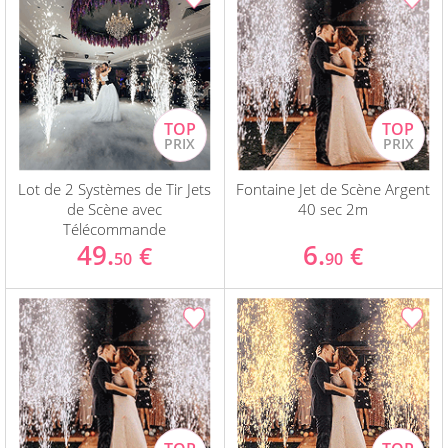
Lot de 2 Systèmes de Tir Jets
Fontaine Jet de Scène Argent
de Scène avec
40 sec 2m
Télécommande
49.
6.
€
€
50
90