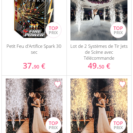
Petit Feu d'Artifice Spark 30
Lot de 2 Systèmes de Tir Jets
sec
de Scène avec
Télécommande
37.
49.
€
€
90
50