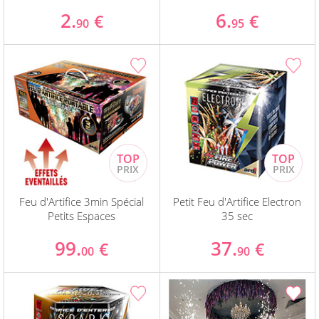
2.
6.
€
€
90
95
Feu d'Artifice 3min Spécial
Petit Feu d'Artifice Electron
Petits Espaces
35 sec
99.
37.
€
€
00
90