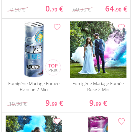
0.
64.
€
€
0.90 €
69.90 €
70
90
Fumigène Mariage Fumée
Fumigène Mariage Fumée
Blanche 2 Min
Rose 2 Min
9.
9.
€
€
10.90 €
99
99