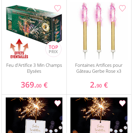
Feu d'Artifice 3 Min Champs
Fontaines Artifices pour
Elysées
Gâteau Gerbe Rose x3
369.
2.
€
€
00
90