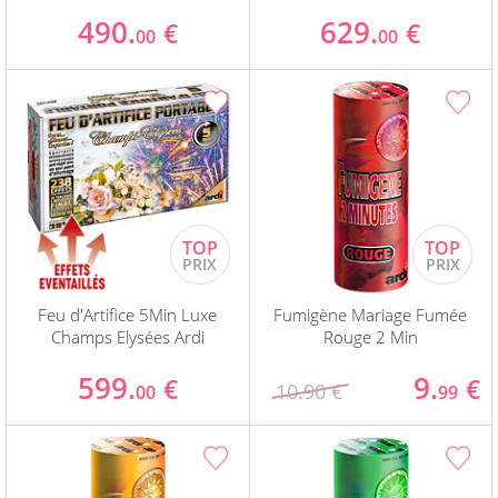
490.
629.
€
€
00
00
Feu d'Artifice 5Min Luxe
Fumigène Mariage Fumée
Champs Elysées Ardi
Rouge 2 Min
599.
9.
€
€
10.90 €
00
99