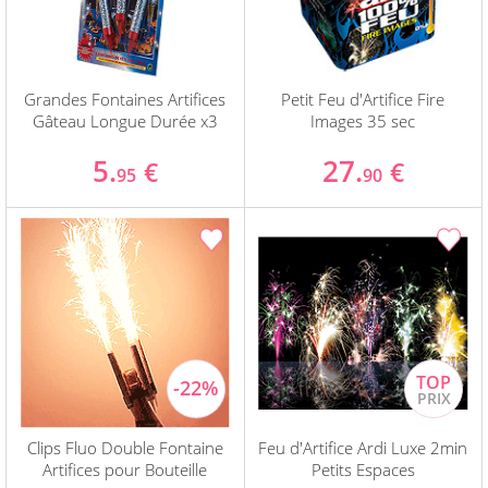
Grandes Fontaines Artifices
Petit Feu d'Artifice Fire
Gâteau Longue Durée x3
Images 35 sec
5.
27.
€
€
95
90
Clips Fluo Double Fontaine
Feu d'Artifice Ardi Luxe 2min
Artifices pour Bouteille
Petits Espaces