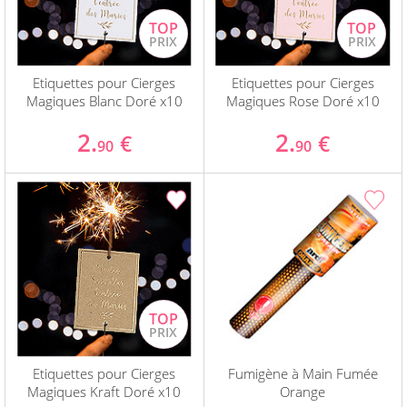
Etiquettes pour Cierges
Etiquettes pour Cierges
Magiques Blanc Doré x10
Magiques Rose Doré x10
2.
2.
€
€
90
90
Etiquettes pour Cierges
Fumigène à Main Fumée
Magiques Kraft Doré x10
Orange