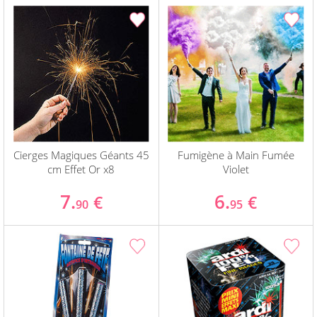
Cierges Magiques Géants 45
Fumigène à Main Fumée
cm Effet Or x8
Violet
7.
6.
€
€
90
95