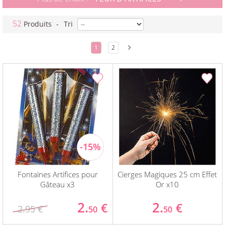
52
Produits
-
Tri
1
2
Fontaines Artifices pour
Cierges Magiques 25 cm Effet
Gâteau x3
Or x10
2.
2.
€
€
2.95 €
50
50