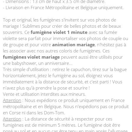
- Dimensions : 13 cm de haut x 3.5 cm de diamètre.
- Livraison en France Métropolitaine et Belgique uniquement.
Top et original, les fumigènes s'invitent sur vos photos de
mariage ! Sublimes pour créer de belles photos et de beaux
souvenirs. Ce
fumigène violet 1 minute
avec sa fumée
violette sera parfait pour immortaliser vos photos de couple ou
de groupe et pour votre
animation mariage
, n'hésitez pas à
les associer avec nos autres coloris de fumigènes. Ces
fumigènes violet mariage
peuvent aussi être utilisés pour
une babyshower, un anniversaire...
Très simple d'utilisation : retirez le capuchon, tirez sur la bague
horizontalement, jetez le fumigène au sol, éloignez vous
immédiatement à la distance de sécurité, et c'est parti ! Vous
n'avez plus qu'à prendre la pose et sourire !
Vente et utilisation interdites aux mineurs.
Attention
: Nous expédions ce produit uniquement en France
métropolitaine et en Belgique. Nous n'expédions pas ce produit
en Corse ni dans les Dom-Tom.
Attention
: La distance de sécurité à respecter pour ces
fumigènes est de minimum 5 mètres. Le fumigène doit être
posé au sol et en aucun cas être tenu en main après l'allumage.