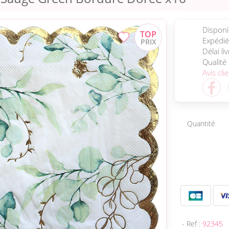
Disponib
Expédié
Délai li
Qualité
Avis cli
Quantité
- Ref :
92345