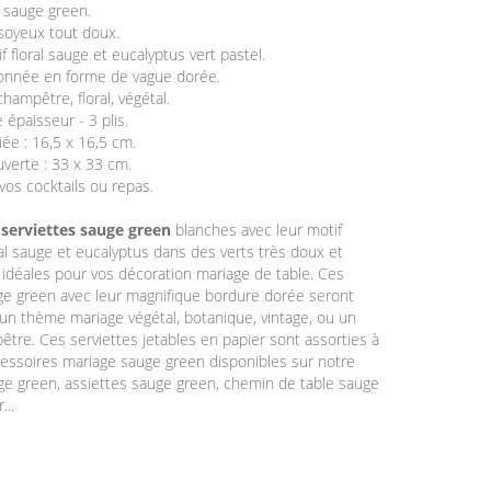
s sauge green.
 soyeux tout doux.
 floral sauge et eucalyptus vert pastel.
tonnée en forme de vague dorée.
hampêtre, floral, végétal.
 épaisseur - 3 plis.
iée : 16,5 x 16,5 cm.
verte : 33 x 33 cm.
vos cocktails ou repas.
s
serviettes sauge green
blanches avec leur motif
tal sauge et eucalyptus dans des verts très doux et
 idéales pour vos décoration mariage de table. Ces
ge green avec leur magnifique bordure dorée seront
 un thème mariage végétal, botanique, vintage, ou un
tre. Ces serviettes jetables en papier sont assorties à
essoires mariage sauge green disponibles sur notre
uge green, assiettes sauge green, chemin de table sauge
...