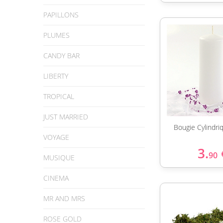
PAPILLONS
PLUMES
CANDY BAR
LIBERTY
TROPICAL
JUST MARRIED
Bougie Cylindr
VOYAGE
3.
90
MUSIQUE
CINEMA
MR AND MRS
ROSE GOLD