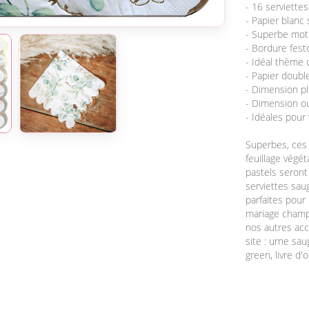
- 16 serviette
- Papier blanc
- Superbe motif
- Bordure fes
- Idéal thème c
- Papier double
- Dimension pl
- Dimension ou
- Idéales pour 
Superbes, ce
feuillage végé
pastels seront
serviettes sau
parfaites pour
mariage champê
nos autres acc
site : urne sa
green, livre d'or