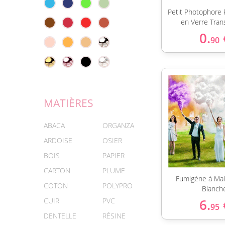
Petit Photophore 
en Verre Tran
0.
90
MATIÈRES
ABACA
ORGANZA
ARDOISE
OSIER
BOIS
PAPIER
CARTON
PLUME
Fumigène à Ma
COTON
POLYPRO
Blanch
CUIR
PVC
6.
95
DENTELLE
RÉSINE