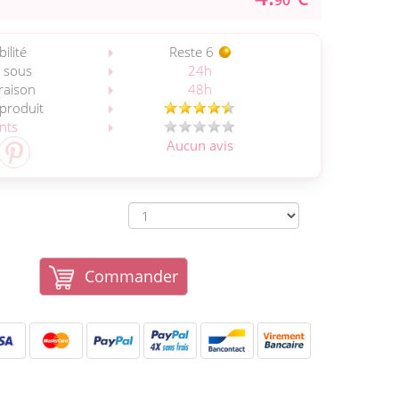
90
ilité
Reste 6
 sous
24h
vraison
48h
 produit
ents
Aucun avis
Commander