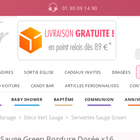
01 30 09 14 90
SOIRES
SORTIE EGLISE
CADEAUX INVITES
DRAGÉES
 VOITURE
CANDY BAR
ARTICLES PERSONNALISES
CON
F
BABY SHOWER
BAPTÊME
COMMUNION
ANNIV
ariage
Déco Vert Sauge
Serviettes Sauge Green
s Sauge Green Bordure Dorée x16