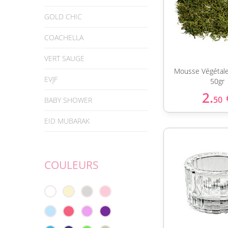
GOLD CHIC
COACHELLA
VERT SAUGE
Mousse Végétale
EVJF
50gr
2.
50
BABY SHOWER
EID MUBARAK
COULEURS