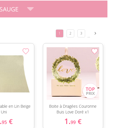
 SAUGE
1
2
3
...
able en Lin Beige
Boite à Dragées Couronne
Uni
Buis Love Doré x1
.
1.
€
€
95
99