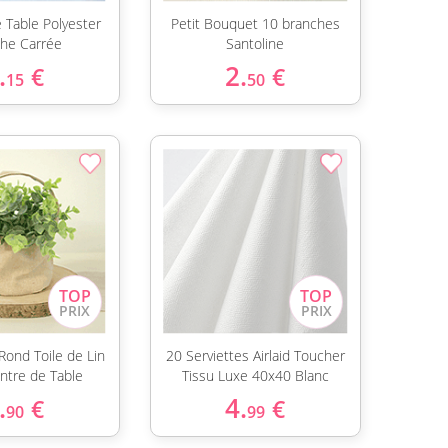
e Table Polyester
Petit Bouquet 10 branches
che Carrée
Santoline
.
2.
€
€
15
50
 Rond Toile de Lin
20 Serviettes Airlaid Toucher
ntre de Table
Tissu Luxe 40x40 Blanc
.
4.
€
€
90
99