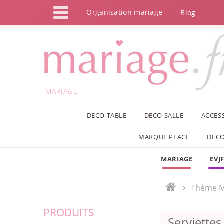
Panneau de gestion des cookies
Organisation mariage
Blog
MARIAGE
DECO TABLE
DECO SALLE
ACCES
MARQUE PLACE
DECO
MARIAGE
EVJ
Thème M
PRODUITS
Serviette