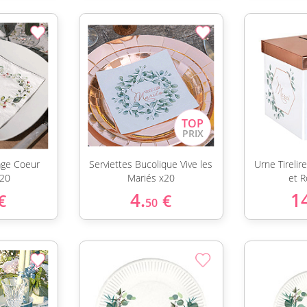
age Coeur
Serviettes Bucolique Vive les
Urne Tirelir
x20
Mariés x20
et 
4.
1
€
€
50