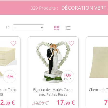
DÉCORATION VERT
329 Produits :
Tri
es de Table
Figurine des Mariés Coeur
Chemin de T
40
avec Petites Roses
2.
17.
7
€
€
18.50 €
30
90