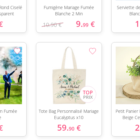
Rond Ciselé
Fumigène Mariage Fumée
Serviette d
sparent
Blanche 2 Min
Blan
9.
1
€
€
10.90 €
99
in Fumée
Tote Bag Personnalisé Mariage
Petit Panier
e
Eucalyptus x10
Beige Ce
59.
2
€
€
90