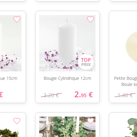
ique 15cm
Bougie Cylindrique 12cm
Petite Bou
Boule 6
2.
€
€
3.20 €
1.40 €
95