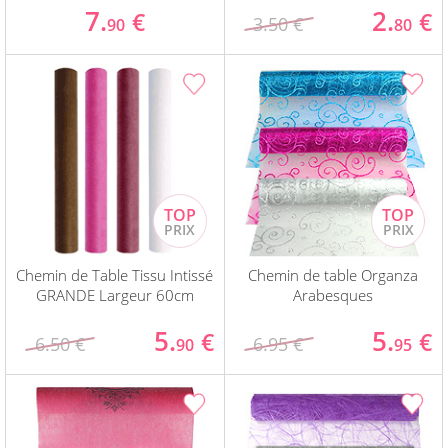
7.
2.
€
€
3.50 €
90
80
Chemin de Table Tissu Intissé
Chemin de table Organza
GRANDE Largeur 60cm
Arabesques
5.
5.
€
€
6.50 €
6.95 €
90
95