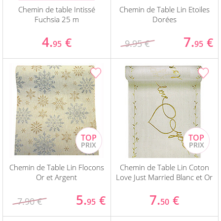
Chemin de table Intissé
Chemin de Table Lin Etoiles
Fuchsia 25 m
Dorées
4.
7.
€
€
9.95 €
95
95
Chemin de Table Lin Flocons
Chemin de Table Lin Coton
Or et Argent
Love Just Married Blanc et Or
5.
7.
€
€
7.90 €
95
50