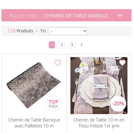
Plus de choix :
CHEMINS DE TABLE MARIAGE
124
Produits
-
Tri
1
2
3
Chemin de Table Baroque
Chemin de Table 10 m en
avec Paillettes 10 m
Tissu Intissé 1er prix