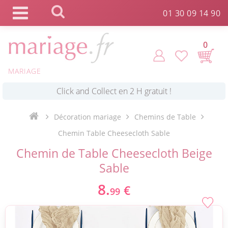
Panneau de gestion des cookies
01 30 09 14 90
0
MARIAGE
*
Commande expédiée en 24h !
Décoration mariage
Chemins de Table
Click and Collect en 2 H gratuit !
Chemin Table Cheesecloth Sable
Chemin de Table Cheesecloth Beige
*
Livraison point relais gratuit dès 89 € !
Sable
8.
€
99
*
Payez votre commande en 4X sans frais