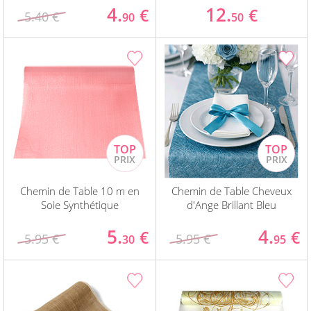
4.
12.
€
€
5.40 €
90
50
Chemin de Table 10 m en
Chemin de Table Cheveux
Soie Synthétique
d'Ange Brillant Bleu
5.
4.
€
€
5.95 €
5.95 €
30
95