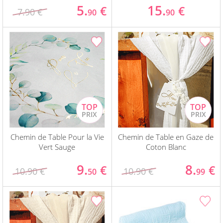
5.
15.
€
€
7.90 €
90
90
Chemin de Table Pour la Vie
Chemin de Table en Gaze de
Vert Sauge
Coton Blanc
9.
8.
€
€
10.90 €
10.90 €
50
99