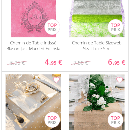
Chemin de Table Intissé
Chemin de Table Sizoweb
Blason Just Married Fuchsia
Sizal Luxe 5 m
4.
6.
€
€
5.95 €
7.50 €
95
95