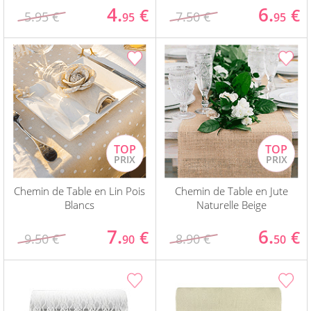
4.
6.
€
€
5.95 €
7.50 €
95
95
Chemin de Table en Lin Pois
Chemin de Table en Jute
Blancs
Naturelle Beige
7.
6.
€
€
9.50 €
8.90 €
90
50