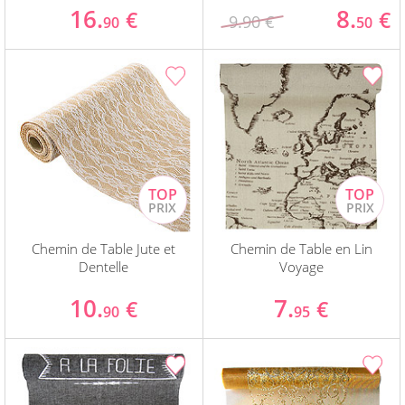
16.
8.
€
€
9.90 €
90
50
Chemin de Table Jute et
Chemin de Table en Lin
Dentelle
Voyage
10.
7.
€
€
90
95