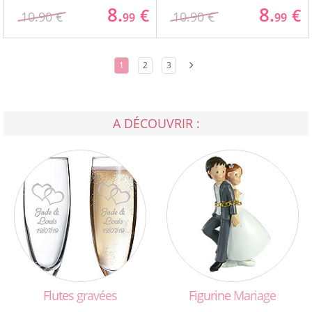
8.
8.
€
€
10.90 €
10.90 €
99
99
1
2
3
A DÉCOUVRIR :
Flutes
gravées
Figurine
Mariage