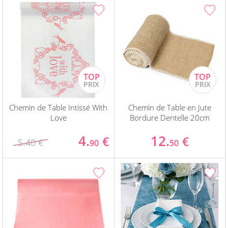
Chemin de Table Intissé With
Chemin de Table en Jute
Love
Bordure Dentelle 20cm
4.
12.
€
€
5.40 €
90
50