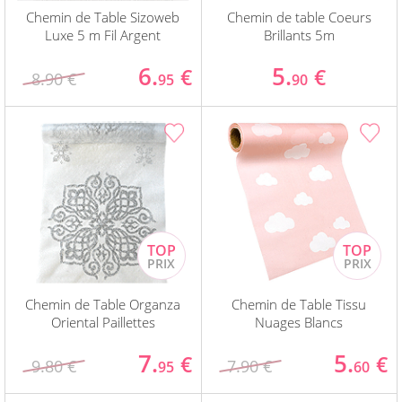
Chemin de Table Sizoweb
Chemin de table Coeurs
Luxe 5 m Fil Argent
Brillants 5m
6.
5.
€
€
8.90 €
95
90
Chemin de Table Organza
Chemin de Table Tissu
Oriental Paillettes
Nuages Blancs
7.
5.
€
€
9.80 €
7.90 €
95
60