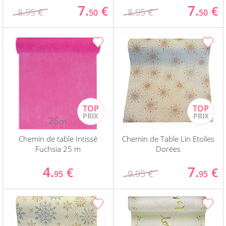
7.
7.
€
€
8.95 €
8.95 €
50
50
Chemin de table Intissé
Chemin de Table Lin Etoiles
Fuchsia 25 m
Dorées
4.
7.
€
€
9.95 €
95
95