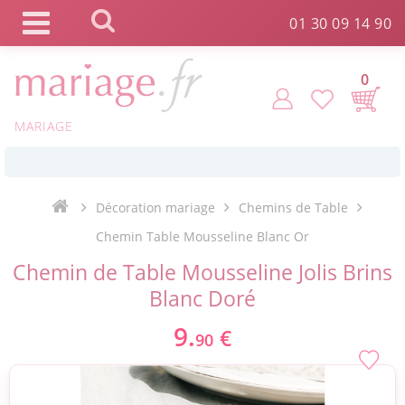
Panneau de gestion des cookies
01 30 09 14 90
0
MARIAGE
*
Commande expédiée en 24h !
Décoration mariage
Chemins de Table
Click and Collect en 2 H gratuit !
Chemin Table Mousseline Blanc Or
Chemin de Table Mousseline Jolis Brins
*
Livraison point relais gratuit dès 89 € !
Blanc Doré
9.
€
90
*
Payez votre commande en 4X sans frais