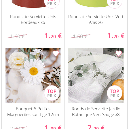
Ronds de Serviette Unis
Ronds de Serviette Unis Vert
Bordeaux x6
Anis x6
1.
1.
€
€
1.60 €
1.60 €
20
20
Bouquet 6 Petites
Ronds de Serviette Jardin
Marguerites sur Tige 12cm
Botanique Vert Sauge x8
1.
2.
€
€
2.30 €
99
20