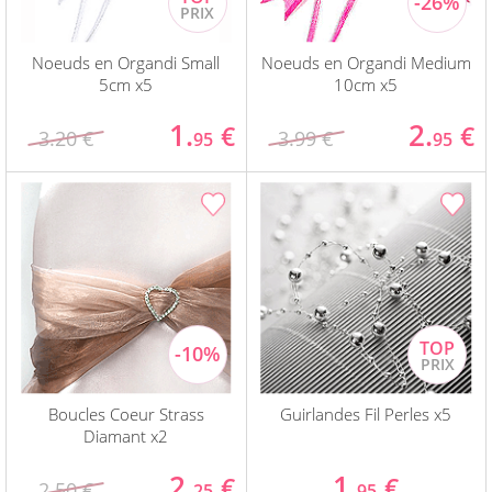
Noeuds en Organdi Small
Noeuds en Organdi Medium
5cm x5
10cm x5
1.
2.
€
€
3.20 €
3.99 €
95
95
Boucles Coeur Strass
Guirlandes Fil Perles x5
Diamant x2
2.
1.
€
€
2.50 €
25
95