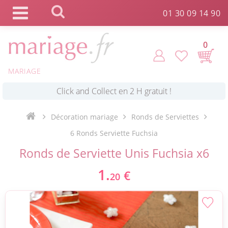
Panneau de gestion des cookies
01 30 09 14 90
0
*
Commande expédiée en 24h !
MARIAGE
Click and Collect en 2 H gratuit !
Décoration mariage
Ronds de Serviettes
*
Livraison point relais gratuit dès 89 € !
6 Ronds Serviette Fuchsia
Ronds de Serviette Unis Fuchsia x6
*
Payez votre commande en 4X sans frais
1.
€
20