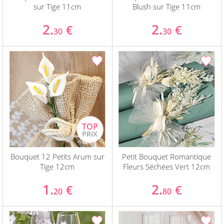
sur Tige 11cm
Blush sur Tige 11cm
2.
2.
€
€
30
30
Bouquet 12 Petits Arum sur
Petit Bouquet Romantique
Tige 12cm
Fleurs Séchées Vert 12cm
1.
2.
€
€
20
80