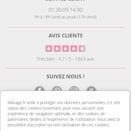
01.30.09.14.90
9h à 18h lundi au jeudi (17h vend)
AVIS CLIENTS
Très bien : 4.7 / 5 - 1863 avis
SUIVEZ NOUS !
Mariage.fr veille à protéger vos données personnelles. Ce site
utilise des cookies essentiels pour vous assurer une
LE SITE DE LA DECO MARIAGE
expérience de navigation optimale, et des cookies de
partenaires dédiés à l'expérience de l'utilisateur. Vous avez la
Notre site est le spécialiste de la décoration mariage. Vous
possibilité d’accepter ou non l’activation de ces cookies.
trouverez des idées de déco pas cher ainsi que des housses de