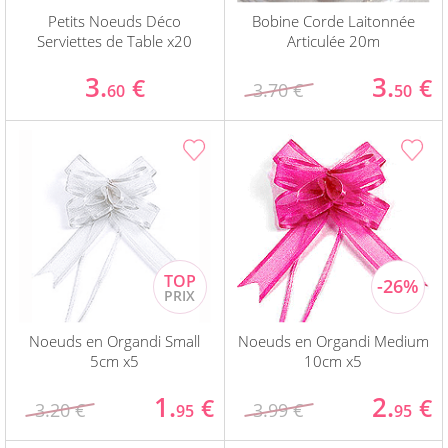
Petits Noeuds Déco
Bobine Corde Laitonnée
Serviettes de Table x20
Articulée 20m
3.
3.
€
€
3.70 €
60
50
Noeuds en Organdi Small
Noeuds en Organdi Medium
5cm x5
10cm x5
1.
2.
€
€
3.20 €
3.99 €
95
95