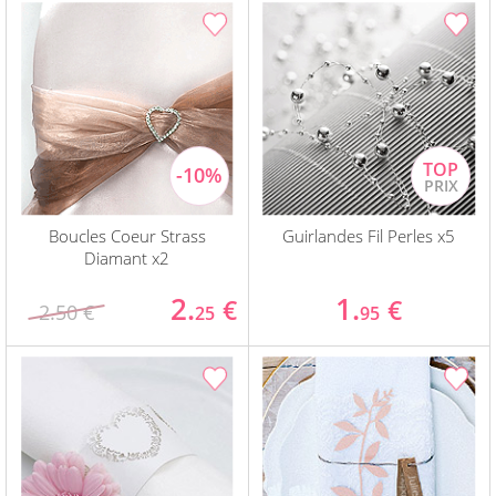
Boucles Coeur Strass
Guirlandes Fil Perles x5
Diamant x2
2.
1.
€
€
2.50 €
25
95