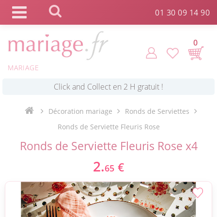
Panneau de gestion des cookies
01 30 09 14 90
0
MARIAGE
*
Commande expédiée en 24h !
Click and Collect en 2 H gratuit !
Décoration mariage
Ronds de Serviettes
Ronds de Serviette Fleuris Rose
*
Livraison point relais gratuit dès 89 € !
Ronds de Serviette Fleuris Rose x4
2.
€
65
*
Payez votre commande en 4X sans frais