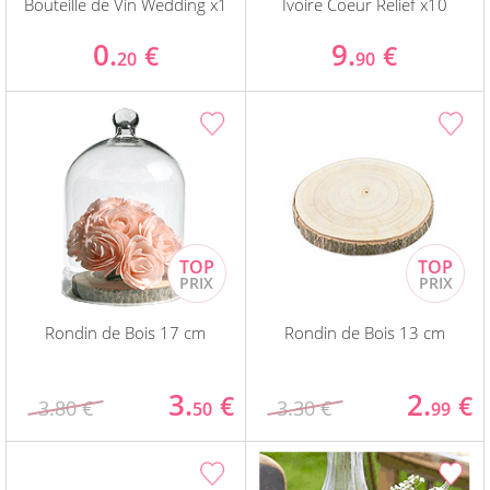
Bouteille de Vin Wedding x1
Ivoire Coeur Relief x10
0.
9.
€
€
20
90
Rondin de Bois 17 cm
Rondin de Bois 13 cm
3.
2.
€
€
3.80 €
3.30 €
50
99