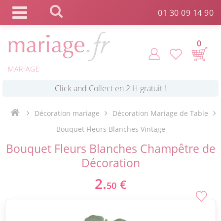
Panneau de gestion des cookies
01 30 09 14 90
0
MARIAGE
*
Commande expédiée en 24h !
Click and Collect en 2 H gratuit !
Décoration mariage
Décoration Mariage de Table
Bouquet Fleurs Blanches Vintage
*
Livraison point relais gratuit dès 89 € !
Bouquet Fleurs Blanches Champêtre de
Décoration
*
Payez votre commande en 4X sans frais
2.
€
50