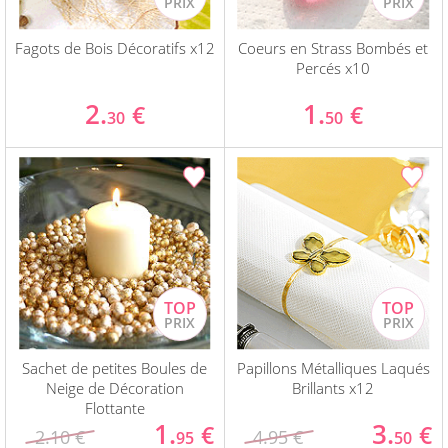
Fagots de Bois Décoratifs x12
Coeurs en Strass Bombés et
Percés x10
2.
1.
€
€
30
50
Sachet de petites Boules de
Papillons Métalliques Laqués
Neige de Décoration
Brillants x12
Flottante
1.
3.
€
€
2.10 €
4.95 €
95
50