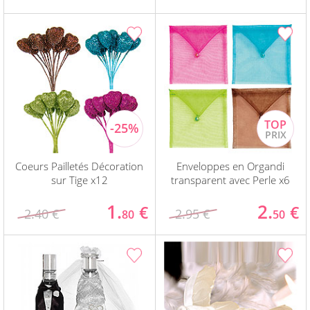
Coeurs Pailletés Décoration
Enveloppes en Organdi
sur Tige x12
transparent avec Perle x6
1.
2.
€
€
2.40 €
2.95 €
80
50