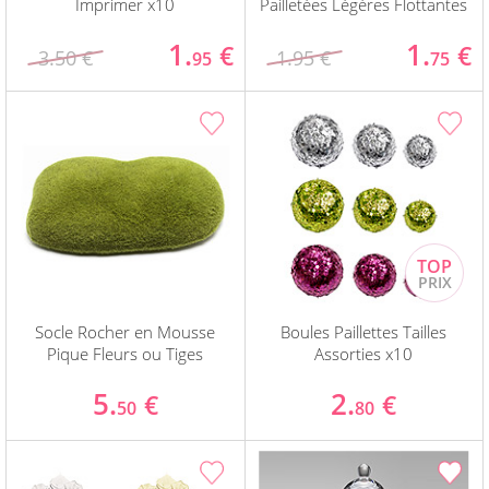
Imprimer x10
Pailletées Légères Flottantes
1.
1.
€
€
3.50 €
1.95 €
95
75
Socle Rocher en Mousse
Boules Paillettes Tailles
Pique Fleurs ou Tiges
Assorties x10
5.
2.
€
€
50
80