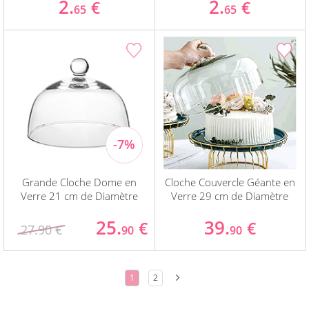
2.
2.
€
€
65
65
Grande Cloche Dome en
Cloche Couvercle Géante en
Verre 21 cm de Diamètre
Verre 29 cm de Diamètre
25.
39.
€
€
27.90 €
90
90
1
2