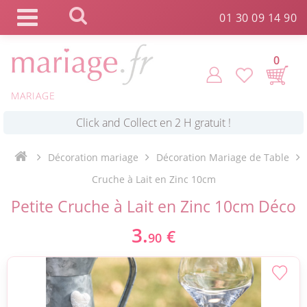
Panneau de gestion des cookies
01 30 09 14 90
0
MARIAGE
*
Commande expédiée en 24h !
Décoration mariage
Décoration Mariage de Table
Click and Collect en 2 H gratuit !
Cruche à Lait en Zinc 10cm
Petite Cruche à Lait en Zinc 10cm Déco
*
Livraison point relais gratuit dès 89 € !
3.
€
90
*
Payez votre commande en 4X sans frais