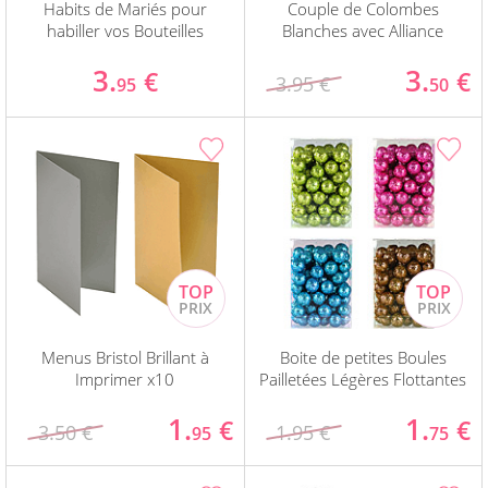
Habits de Mariés pour
Couple de Colombes
habiller vos Bouteilles
Blanches avec Alliance
3.
3.
€
€
3.95 €
95
50
Menus Bristol Brillant à
Boite de petites Boules
Imprimer x10
Pailletées Légères Flottantes
1.
1.
€
€
3.50 €
1.95 €
95
75