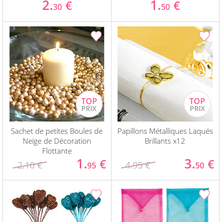
2.
1.
€
€
30
50
Sachet de petites Boules de
Papillons Métalliques Laqués
Neige de Décoration
Brillants x12
Flottante
1.
3.
€
€
2.10 €
4.95 €
95
50