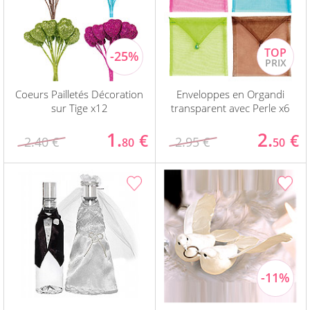
Coeurs Pailletés Décoration
Enveloppes en Organdi
sur Tige x12
transparent avec Perle x6
1.
2.
€
€
2.40 €
2.95 €
80
50