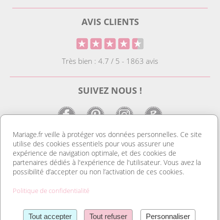
AVIS CLIENTS
Très bien : 4.7 / 5 - 1863 avis
SUIVEZ NOUS !
Mariage.fr veille à protéger vos données personnelles. Ce site
utilise des cookies essentiels pour vous assurer une
LE SITE DE LA DECO MARIAGE
expérience de navigation optimale, et des cookies de
partenaires dédiés à l'expérience de l'utilisateur. Vous avez la
Notre site est le spécialiste de la décoration mariage. Vous
possibilité d’accepter ou non l’activation de ces cookies.
trouverez des idées de déco pas cher ainsi que des housses de
chaise et des tentures. Nous avons le plus grand choix de
Politique de confidentialité
marque place et de porte nom. Tout pour réussir une
organisation mariage au top et un mariage discount. Découvrez
Lire la suite
également notre gamme de livres d’or, et d’urnes pas cher. Sans
Tout accepter
Tout refuser
Personnaliser